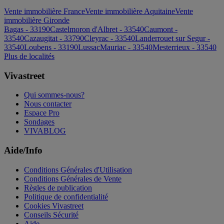
Vente immobilière France
Vente immobilière Aquitaine
Vente
immobilière Gironde
Bagas - 33190
Castelmoron d'Albret - 33540
Caumont -
33540
Cazaugitat - 33790
Cleyrac - 33540
Landerrouet sur Segur -
33540
Loubens - 33190
Lussac
Mauriac - 33540
Mesterrieux - 33540
Plus de localités
Vivastreet
Qui sommes-nous?
Nous contacter
Espace Pro
Sondages
VIVABLOG
Aide/Info
Conditions Générales d'Utilisation
Conditions Générales de Vente
Règles de publication
Politique de confidentialité
Cookies Vivastreet
Conseils Sécurité
Aide