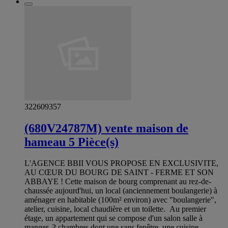
322609357
(680V24787M) vente maison de
hameau 5 Pièce(s)
L'AGENCE BBII VOUS PROPOSE EN EXCLUSIVITE,
AU CŒUR DU BOURG DE SAINT - FERME ET SON
ABBAYE ! Cette maison de bourg comprenant au rez-de-
chaussée aujourd'hui, un local (anciennement boulangerie) à
aménager en habitable (100m² environ) avec "boulangerie",
atelier, cuisine, local chaudière et un toilette. Au premier
étage, un appartement qui se compose d'un salon salle à
manger, 3 chambres dont une sans fenêtre, une cuisine