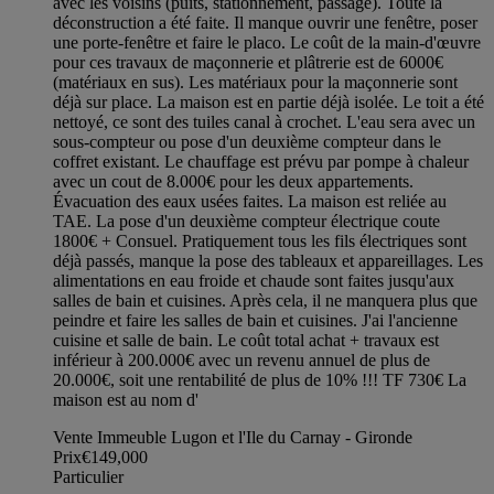
avec les voisins (puits, stationnement, passage). Toute la
déconstruction a été faite. Il manque ouvrir une fenêtre, poser
une porte-fenêtre et faire le placo. Le coût de la main-d'œuvre
pour ces travaux de maçonnerie et plâtrerie est de 6000€
(matériaux en sus). Les matériaux pour la maçonnerie sont
déjà sur place. La maison est en partie déjà isolée. Le toit a été
nettoyé, ce sont des tuiles canal à crochet. L'eau sera avec un
sous-compteur ou pose d'un deuxième compteur dans le
coffret existant. Le chauffage est prévu par pompe à chaleur
avec un cout de 8.000€ pour les deux appartements.
Évacuation des eaux usées faites. La maison est reliée au
TAE. La pose d'un deuxième compteur électrique coute
1800€ + Consuel. Pratiquement tous les fils électriques sont
déjà passés, manque la pose des tableaux et appareillages. Les
alimentations en eau froide et chaude sont faites jusqu'aux
salles de bain et cuisines. Après cela, il ne manquera plus que
peindre et faire les salles de bain et cuisines. J'ai l'ancienne
cuisine et salle de bain. Le coût total achat + travaux est
inférieur à 200.000€ avec un revenu annuel de plus de
20.000€, soit une rentabilité de plus de 10% !!! TF 730€ La
maison est au nom d'
Vente Immeuble Lugon et l'Ile du Carnay - Gironde
Prix
€149,000
Particulier