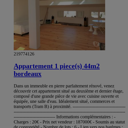
219774126
Appartement 1 piece(s) 44m2
bordeaux
Dans un immeuble en pierre parfaitement rénové, venez
découvrir cet appartement situé au deuxième et dernier étage,
composé d'une grande pièce de vie avec cuisine ouverte et
équipée, une salle d'eau. Idéalement situé, commerces et
transports (Tram B) à proximité. -------------------------------------
------------------------------------------------------------------------------
----------------------------- Informations complémentaires : -
Charges : 20€ - Prix net vendeur : 187000€ - Soumis au statut
de copropriété - Nombre de lots : 6 - Lien vers nos barèmes :