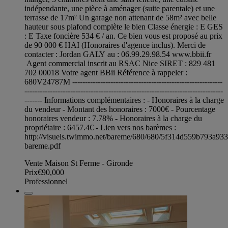
indépendante, une pièce à aménager (suite parentale) et une
terrasse de 17m² Un garage non attenant de 58m² avec belle
hauteur sous plafond complète le bien Classe énergie : E GES
: E Taxe foncière 534 € / an. Ce bien vous est proposé au prix
de 90 000 € HAI (Honoraires d'agence inclus). Merci de
contacter : Jordan GALY au : 06.99.29.98.54 www.bbii.fr
Agent commercial inscrit au RSAC Nice SIRET : 829 481
702 00018 Votre agent BBii Référence à rappeler :
680V24787M -----------------------------------------------------------
------------------------------------------------------------------------------
------- Informations complémentaires : - Honoraires à la charge
du vendeur - Montant des honoraires : 7000€ - Pourcentage
honoraires vendeur : 7.78% - Honoraires à la charge du
propriétaire : 6457.4€ - Lien vers nos barèmes :
http://visuels.twimmo.net/bareme/680/680/5f314d559b793a93
bareme.pdf
Vente Maison St Ferme - Gironde
Prix
€90,000
Professionnel