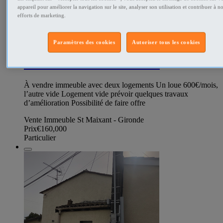
appareil pour améliorer la navigation sur le site, analyser son utilisation et contribuer à n
efforts de marketing.
347306144
Paramètres des cookies
Autoriser tous les cookies
À vendre immeuble locatif
À vendre immeuble avec deux logements Un loue 600€/mois,
l’autre vide Logement vide prévoir quelques travaux
d’amélioration Possibilité de faire offre
Vente Immeuble St Maixant - Gironde
Prix
€160,000
Particulier