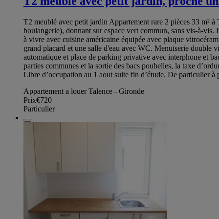
T2 meublé avec petit jardin, proche un
T2 meublé avec petit jardin Appartement rare 2 pièces 33 m² à 
boulangerie), donnant sur espace vert commun, sans vis-à-vis. Pi
à vivre avec cuisine américaine équipée avec plaque vitrocéram
grand placard et une salle d'eau avec WC. Menuiserie double vit
automatique et place de parking privative avec interphone et badg
parties communes et la sortie des bacs poubelles, la taxe d’or
Libre d’occupation au 1 aout suite fin d’étude. De particulier à p
Appartement a louer Talence - Gironde
Prix
€720
Particulier