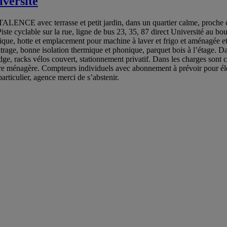
iversité
TALENCE avec terrasse et petit jardin, dans un quartier calme, proche
ste cyclable sur la rue, ligne de bus 23, 35, 87 direct Université au b
ique, hotte et emplacement pour machine à laver et frigo et aménagée et
rage, bonne isolation thermique et phonique, parquet bois à l’étage. Da
e, racks vélos couvert, stationnement privatif. Dans les charges sont com
dure ménagère. Compteurs individuels avec abonnement à prévoir pour éle
articulier, agence merci de s’abstenir.