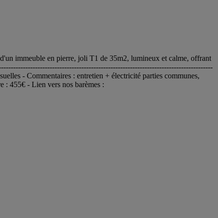
d'un immeuble en pierre, joli T1 de 35m2, lumineux et calme, offrant
-------------------------------------------------------------------------------
mensuelles - Commentaires : entretien + électricité parties communes,
re : 455€ - Lien vers nos barèmes :