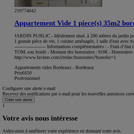
219774042
Appartement Vide 1 piece(s) 35m2 bo
JARDIN PUBLIC - Idéalement situé, à 200 mètres du jardin publi
1 grande pièce de vie, 1 cuisine aménagée, 1 salle d'eau avec toilette.
--------------------- Informations complémentaires : - Frais d’é
TOM, eau froide - Montant des honoraires : 910€ - Honoraires à 
http://www.favimo.com/i/redac/honoraires?honofor=1
Appartements vides Bordeaux - Bordeaux
Prix
€650
Professionnel
Configurer une alerte e-mail
Recevez des notifications par e-mail pour les nouvelles annonces corr
Créer une alerte
1
Votre avis nous intéresse
Aidez-nous à améliorer votre expérience en donnant votre avis.