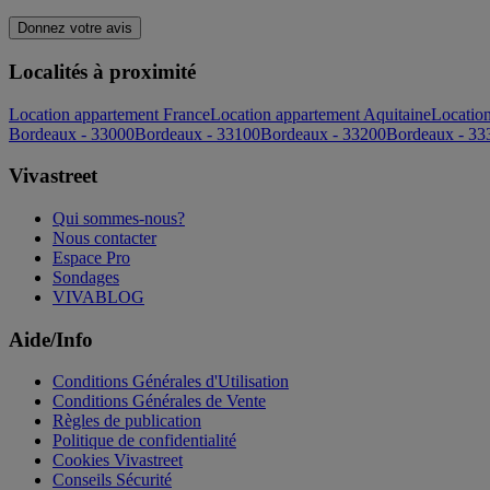
Donnez votre avis
Localités à proximité
Location appartement France
Location appartement Aquitaine
Locatio
Bordeaux - 33000
Bordeaux - 33100
Bordeaux - 33200
Bordeaux - 33
Vivastreet
Qui sommes-nous?
Nous contacter
Espace Pro
Sondages
VIVABLOG
Aide/Info
Conditions Générales d'Utilisation
Conditions Générales de Vente
Règles de publication
Politique de confidentialité
Cookies Vivastreet
Conseils Sécurité