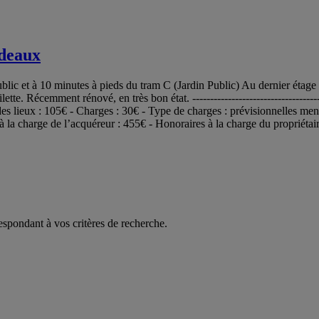
rdeaux
c et à 10 minutes à pieds du tram C (Jardin Public) Au dernier étage 
 Récemment rénové, en très bon état. --------------------------------------------
tat des lieux : 105€ - Charges : 30€ - Type de charges : prévisionnelles 
la charge de l’acquéreur : 455€ - Honoraires à la charge du propriétai
espondant à vos critères de recherche.