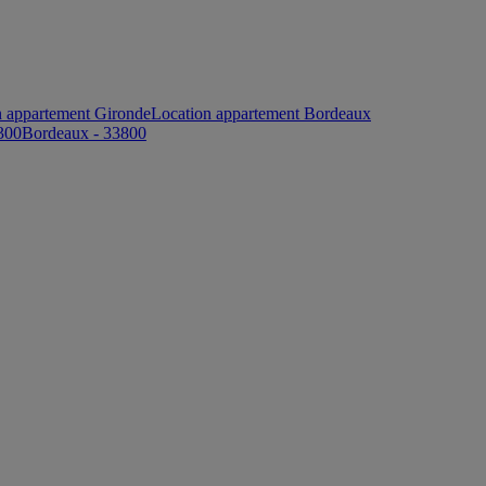
n appartement Gironde
Location appartement Bordeaux
300
Bordeaux - 33800