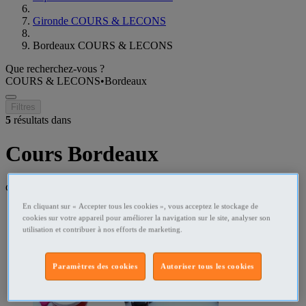
Gironde COURS & LECONS
Bordeaux COURS & LECONS
Que recherchez-vous ?
COURS & LECONS
•
Bordeaux
Filtres
5
résultats dans
Cours Bordeaux
dans un rayon de
50 kilomètres
En cliquant sur « Accepter tous les cookies », vous acceptez le stockage de
cookies sur votre appareil pour améliorer la navigation sur le site, analyser son
utilisation et contribuer à nos efforts de marketing.
Paramètres des cookies
Autoriser tous les cookies