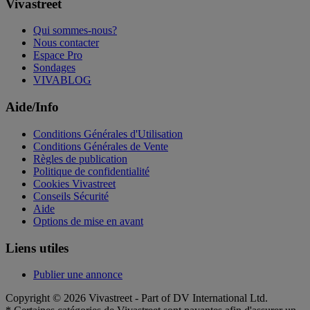
Vivastreet
Qui sommes-nous?
Nous contacter
Espace Pro
Sondages
VIVABLOG
Aide/Info
Conditions Générales d'Utilisation
Conditions Générales de Vente
Règles de publication
Politique de confidentialité
Cookies Vivastreet
Conseils Sécurité
Aide
Options de mise en avant
Liens utiles
Publier une annonce
Copyright © 2026 Vivastreet - Part of DV International Ltd.