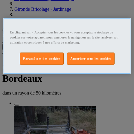
Gironde Bricolage - Jardinage
Bordeaux Bricolage - Jardinage
Que recherchez-vous ?
En cliquant sur « Accepter tous les cookies », vous acceptez le stockage de
Bricolage - Jardinage
•
Bordeaux
cookies sur votre appareil pour améliorer la navigation sur le site, analyser son
utilisation et contribuer à nos efforts de marketing.
Filtres
4
résultats dans
Paramètres des cookies
Autoriser tous les cookies
Outillage, Bricolage, Jardinage
Bordeaux
dans un rayon de
50 kilomètres