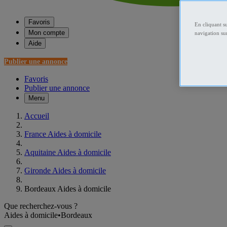
Favoris
En cliquant s
Mon compte
navigation sur
Aide
Publier une annonce
Favoris
Publier une annonce
Menu
Accueil
France Aides à domicile
Aquitaine Aides à domicile
Gironde Aides à domicile
Bordeaux Aides à domicile
Que recherchez-vous ?
Aides à domicile
•
Bordeaux