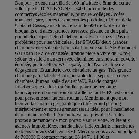
Bonjour ,je vend ma villa de 160 m²,située a 5mn du centre
ville à pieds ,D' AUBAGNE 13400. proximité des
commerces ,écoles maternelle, primaire ,collèges ,lycées,
transport, gare, entrés des autoroutes pas loin ,a 15 mn de la
Ciotat et Cassis, au calme. Terrain de 600 m² tout en auto
bloquants et d'allés ,grandes terrasses, piscine en dur, puits,
portail électrique .Petit chalet en bois, Four a Pizza .Pas de
problèmes pour les véhicules . 1er ETAGE/ deux grandes
chambres avec salle de bain ,solarium vue sur la Ste Baume et
Garlaban REZ de chaussée ,grande pièce a vivre de 50 m²(
séjour, et salle a manger) avec cheminée, cuisine semi ouverte
équipée, petite cellier, WC séparé, salle d'eau. Entrée de
dégagement .Buanderie avec chaudière au gaz. Très grande
chambre parentale de 35 m²,possible de la séparer en deux
chambres ,bureau, salle d'eau et WC. Pas de charges.
Précisons que celle ci est étudiée pour une personne
handicapée en fauteuil roulant d'ailleurs tout le RC est conçu
pour personne sur fauteuil roulant . Mentionnant que mon
bien vu la situation géographique et très grand parking
intérieurement et extérieurement serait idéal pour l'installation
d'un cabinet médical. Aucun travaux a prévoir. Pour des
photos a demander de mon portable sur le votre. Prière aux
agences immobilières, mandataires, indépendants ,marchands
de biens curieux s'abstenir SVP Merci Si vous avez un budget
de 790000 E contacter moi au 06 14 71 14 08 et