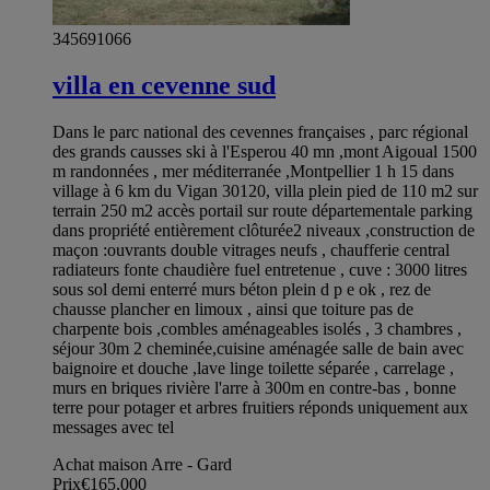
345691066
villa en cevenne sud
Dans le parc national des cevennes françaises , parc régional
des grands causses ski à l'Esperou 40 mn ,mont Aigoual 1500
m randonnées , mer méditerranée ,Montpellier 1 h 15 dans
village à 6 km du Vigan 30120, villa plein pied de 110 m2 sur
terrain 250 m2 accès portail sur route départementale parking
dans propriété entièrement clôturée2 niveaux ,construction de
maçon :ouvrants double vitrages neufs , chaufferie central
radiateurs fonte chaudière fuel entretenue , cuve : 3000 litres
sous sol demi enterré murs béton plein d p e ok , rez de
chausse plancher en limoux , ainsi que toiture pas de
charpente bois ,combles aménageables isolés , 3 chambres ,
séjour 30m 2 cheminée,cuisine aménagée salle de bain avec
baignoire et douche ,lave linge toilette séparée , carrelage ,
murs en briques rivière l'arre à 300m en contre-bas , bonne
terre pour potager et arbres fruitiers réponds uniquement aux
messages avec tel
Achat maison Arre - Gard
Prix
€165,000