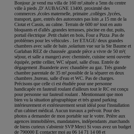
Bonjour ,je vend ma villa de 160 m²,située a 5mn du centre
ville à pieds ,D' AUBAGNE 13400. proximité des
commerces ,écoles maternelle, primaire ,collèges ,lycées,
transport, gare, entrés des autoroutes pas loin ,a 15 mn de la
Ciotat et Cassis, au calme. Terrain de 600 m² tout en auto
bloquants et d'allés ,grandes terrasses, piscine en dur, puits,
portail électrique .Petit chalet en bois, Four a Pizza .Pas de
problèmes pour les véhicules . 1er ETAGE/ deux grandes
chambres avec salle de bain ,solarium vue sur la Ste Baume et
Garlaban REZ de chaussée ,grande pièce a vivre de 50 m²(
séjour, et salle a manger) avec cheminée, cuisine semi ouverte
équipée, petite cellier, WC séparé, salle d'eau. Entrée de
dégagement .Buanderie avec chaudière au gaz. Très grande
chambre parentale de 35 m²,possible de la séparer en deux
chambres ,bureau, salle d'eau et WC. Pas de charges.
Précisons que celle ci est étudiée pour une personne
handicapée en fauteuil roulant d'ailleurs tout le RC est conçu
pour personne sur fauteuil roulant . Mentionnant que mon
bien vu la situation géographique et très grand parking
intérieurement et extérieurement serait idéal pour l'installation
d'un cabinet médical. Aucun travaux a prévoir. Pour des
photos a demander de mon portable sur le votre. Prière aux
agences immobilières, mandataires, indépendants ,marchands
de biens curieux s'abstenir SVP Merci Si vous avez un budget
de 790000 E contacter moi au 06 14 71 14 08 et