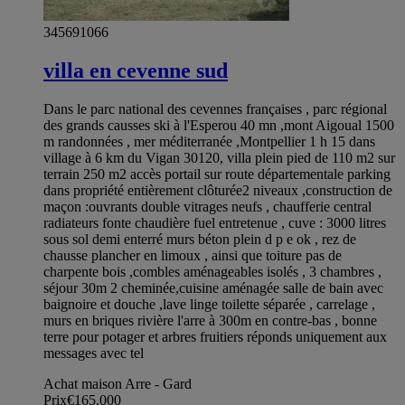
345691066
villa en cevenne sud
Dans le parc national des cevennes françaises , parc régional
des grands causses ski à l'Esperou 40 mn ,mont Aigoual 1500
m randonnées , mer méditerranée ,Montpellier 1 h 15 dans
village à 6 km du Vigan 30120, villa plein pied de 110 m2 sur
terrain 250 m2 accès portail sur route départementale parking
dans propriété entièrement clôturée2 niveaux ,construction de
maçon :ouvrants double vitrages neufs , chaufferie central
radiateurs fonte chaudière fuel entretenue , cuve : 3000 litres
sous sol demi enterré murs béton plein d p e ok , rez de
chausse plancher en limoux , ainsi que toiture pas de
charpente bois ,combles aménageables isolés , 3 chambres ,
séjour 30m 2 cheminée,cuisine aménagée salle de bain avec
baignoire et douche ,lave linge toilette séparée , carrelage ,
murs en briques rivière l'arre à 300m en contre-bas , bonne
terre pour potager et arbres fruitiers réponds uniquement aux
messages avec tel
Achat maison Arre - Gard
Prix
€165,000