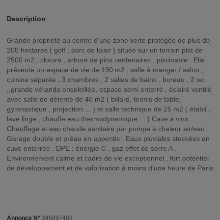
Description
Grande propriété au centre d'une zone verte protégée de plus de
200 hectares ( golf , parc de loisir ) située sur un terrain plat de
2500 m2 , cloturè , arboré de pins centenaires , piscinable . Elle
présente un espace de vie de 190 m2 , salle à manger / salon ,
cuisine séparée , 3 chambres , 2 salles de bains , bureau , 2 wc
,,grande véranda ensoleillée, espace semi enterré , éclairé ventilé
avec salle de détente de 40 m2 ( billard, tennis de table,
gymnastique , projection ... ) et salle technique de 25 m2 ( établi ,
lave linge , chauffe eau thermodynamique ... ) Cave à vins .
Chauffage et eau chaude sanitaire par pompe à chaleur air/eau .
Garage double et préau en appentis . Eaux pluviales stockées en
cuve enterrée . DPE : énergie C , gaz effet de serre A .
Environnement calme et cadre de vie exceptionnel , fort potentiel
de développement et de valorisation à moins d'une heure de Paris
.
Annonce N°
345997403