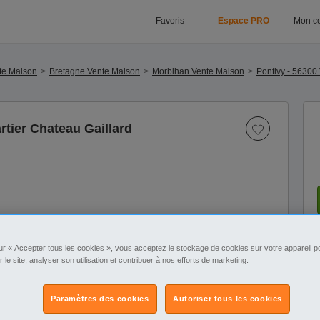
Favoris
Espace PRO
Mon c
te Maison
Bretagne Vente Maison
Morbihan Vente Maison
Pontivy - 56300
rtier Chateau Gaillard
1
/8
ur « Accepter tous les cookies », vous acceptez le stockage de cookies sur votre appareil po
r le site, analyser son utilisation et contribuer à nos efforts de marketing.
Paramètres des cookies
Autoriser tous les cookies