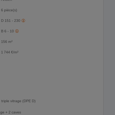
6 pièce(s)
D 151 - 230
B 6 - 10
156 m²
1 744 €/m²
triple vitrage (DPE D)
age + 2 caves