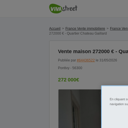
Accueil
France Vente immobiliere
France Ven
272000 € - Quartier Chateau Gaillard
Vente maison 272000 € - Qua
Publiée par
#64436522
le 31/05/2026
Pontivy - 56300
272 000€
En cliquant s
navigation su