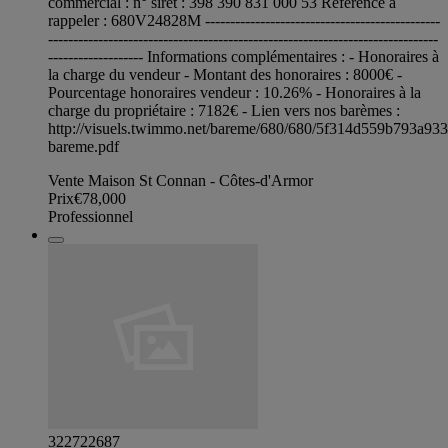
commercial : n° siret : 398 390 831 000 53 Référence à
rappeler : 680V24828M -----------------------------------------------
------------------------------------------------------------------------------
------------------- Informations complémentaires : - Honoraires à
la charge du vendeur - Montant des honoraires : 8000€ -
Pourcentage honoraires vendeur : 10.26% - Honoraires à la
charge du propriétaire : 7182€ - Lien vers nos barèmes :
http://visuels.twimmo.net/bareme/680/680/5f314d559b793a93
bareme.pdf
Vente Maison St Connan - Côtes-d'Armor
Prix
€78,000
Professionnel
322722687