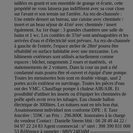
taillées en granit et son ensemble de grange et écurie, cette
propriété ne vous laissera pas indifférent avec sa cour close
sur l'avant et son terrain sur l'arrière. Au rez-de-chaussée :
Une entrée dessert un bureau, une cuisine avec cheminée /
insert et un beau séjour de 41m² avec cheminée / insert
également. Au 1er étage : 3 grandes chambres une salle de
bains et 1 wc. Les combles de 37m² sont aménageables et les
arrivées d'eau et d'électricité sont prévues. Au rez-de-chaussée
à gauche de l'entrée, l'espace atelier de 28m² pourra être
réhabilité en surface habitable avec une mezzanine. Les
bâtiments extérieurs sont utilisés actuellement comme
espaces : bûcher, rangements 2 roues et matériels, et
stationnements de 2 voitures. Dans la cour un puit a été
condamné mais pourra être ré-ouvert et équipé d'une pompe.
Toutes les menuiseries bois sont en double vitrage, sauf 2
portes accès extérieur en survitrage. Toutes les pièces d'eau
ont des VMC. Chauffage pompe à chaleur AIR/AIR. Et
possibilité d'utiliser les inserts ou d'équiper les cheminées de
poêle après avoir revu les tubages. Eau chaude ballon
électrique de 300litres. Les toitures sont en très bon état.
Assainissement individuel non conforme DPE : E Taxe
foncière : 559€ / an Prix : 296.800€ honoraires à la charge
du vendeur Contact : Danielle Steens bbii : 06 28 49 44 22 /
04 97 22 24 83 Agent commercial : n° siret : 398 390 831 000
53 Référence à rappeler : 680V24834M ---------------------------