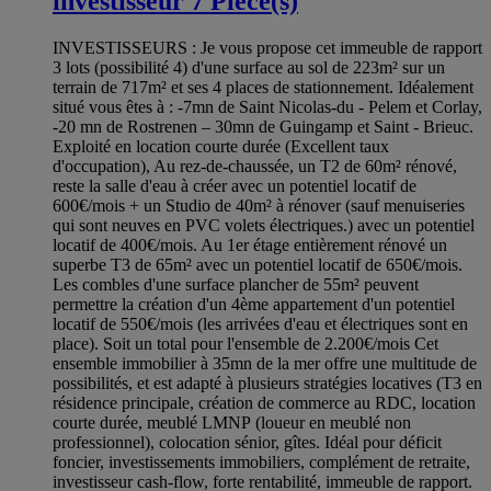
investisseur 7 Pièce(s)
INVESTISSEURS : Je vous propose cet immeuble de rapport
3 lots (possibilité 4) d'une surface au sol de 223m² sur un
terrain de 717m² et ses 4 places de stationnement. Idéalement
situé vous êtes à : -7mn de Saint Nicolas-du - Pelem et Corlay,
-20 mn de Rostrenen – 30mn de Guingamp et Saint - Brieuc.
Exploité en location courte durée (Excellent taux
d'occupation), Au rez-de-chaussée, un T2 de 60m² rénové,
reste la salle d'eau à créer avec un potentiel locatif de
600€/mois + un Studio de 40m² à rénover (sauf menuiseries
qui sont neuves en PVC volets électriques.) avec un potentiel
locatif de 400€/mois. Au 1er étage entièrement rénové un
superbe T3 de 65m² avec un potentiel locatif de 650€/mois.
Les combles d'une surface plancher de 55m² peuvent
permettre la création d'un 4ème appartement d'un potentiel
locatif de 550€/mois (les arrivées d'eau et électriques sont en
place). Soit un total pour l'ensemble de 2.200€/mois Cet
ensemble immobilier à 35mn de la mer offre une multitude de
possibilités, et est adapté à plusieurs stratégies locatives (T3 en
résidence principale, création de commerce au RDC, location
courte durée, meublé LMNP (loueur en meublé non
professionnel), colocation sénior, gîtes. Idéal pour déficit
foncier, investissements immobiliers, complément de retraite,
investisseur cash-flow, forte rentabilité, immeuble de rapport.