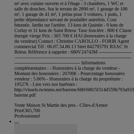
m² avec cuisine ouverte et à l'étage : 3 chambres, 1 WC et
salle de douches. Sur le terrain de 2890 m², 1 grange de 100
m², 1 garage de 41 m², 1 préau pour 3 voitures, 1 puits, 1
petite dépendance servant de poulailler autrefois. Cour
bitumée. Jardin sur l'arrière. 13 kms de Quintin - 9 kms de
Corlay et 31 kms de Saint Brieuc Taxe foncière : 800 € Classe
énergie vierge Prix : 365 700 € HAI (honoraires à la charge
du vendeur) Contact : Christine CAROLLO - FORIR Agent
commercial Tél : 06.07.34.80.13 Siret 842795791 RSAC St
Brieuc Référence à rappeler : 680V24743M ----------------------
------------------------------------------------------------------------------
-------------------------------------------- Informations
complémentaires : - Honoraires à la charge du vendeur -
Montant des honoraires : 20700€ - Pourcentage honoraires
vendeur : 5.66% - Honoraires à la charge du propriétaire :
19527€ - Lien vers nos barèmes :
http://visuels.twimmo.net/bareme/680/680/5f314d559b793a93
bareme.pdf
Vente Maison St Martin des pres - Côtes-d'Armor
Prix
€365,700
Professionnel