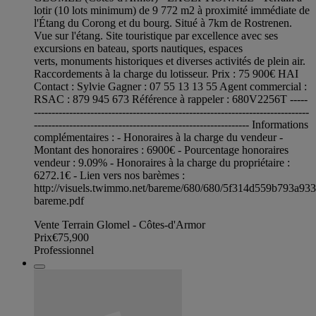
lotir (10 lots minimum) de 9 772 m2 à proximité immédiate de
l'Étang du Corong et du bourg. Situé à 7km de Rostrenen.
Vue sur l'étang. Site touristique par excellence avec ses
excursions en bateau, sports nautiques, espaces
verts, monuments historiques et diverses activités de plein air.
Raccordements à la charge du lotisseur. Prix : 75 900€ HAI
Contact : Sylvie Gagner : 07 55 13 13 55 Agent commercial :
RSAC : 879 945 673 Référence à rappeler : 680V2256T -----
------------------------------------------------------------------------------
------------------------------------------------------------- Informations
complémentaires : - Honoraires à la charge du vendeur -
Montant des honoraires : 6900€ - Pourcentage honoraires
vendeur : 9.09% - Honoraires à la charge du propriétaire :
6272.1€ - Lien vers nos barèmes :
http://visuels.twimmo.net/bareme/680/680/5f314d559b793a93
bareme.pdf
Vente Terrain Glomel - Côtes-d'Armor
Prix
€75,900
Professionnel