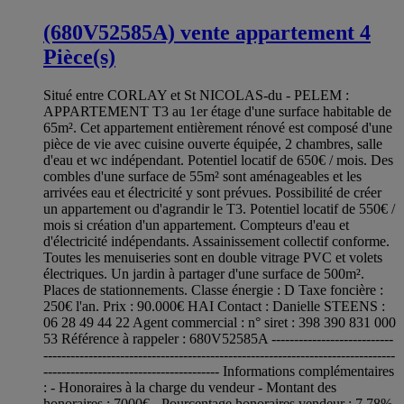
(680V52585A) vente appartement 4
Pièce(s)
Situé entre CORLAY et St NICOLAS-du - PELEM :
APPARTEMENT T3 au 1er étage d'une surface habitable de
65m². Cet appartement entièrement rénové est composé d'une
pièce de vie avec cuisine ouverte équipée, 2 chambres, salle
d'eau et wc indépendant. Potentiel locatif de 650€ / mois. Des
combles d'une surface de 55m² sont aménageables et les
arrivées eau et électricité y sont prévues. Possibilité de créer
un appartement ou d'agrandir le T3. Potentiel locatif de 550€ /
mois si création d'un appartement. Compteurs d'eau et
d'électricité indépendants. Assainissement collectif conforme.
Toutes les menuiseries sont en double vitrage PVC et volets
électriques. Un jardin à partager d'une surface de 500m².
Places de stationnements. Classe énergie : D Taxe foncière :
250€ l'an. Prix : 90.000€ HAI Contact : Danielle STEENS :
06 28 49 44 22 Agent commercial : n° siret : 398 390 831 000
53 Référence à rappeler : 680V52585A ---------------------------
------------------------------------------------------------------------------
--------------------------------------- Informations complémentaires
: - Honoraires à la charge du vendeur - Montant des
honoraires : 7000€ - Pourcentage honoraires vendeur : 7.78%