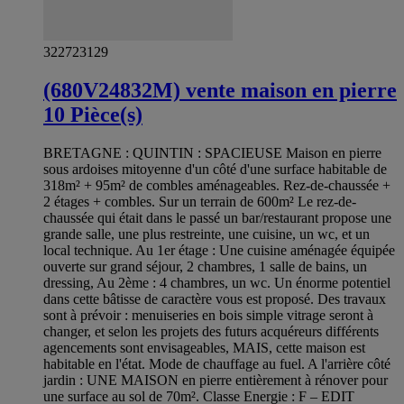
322723129
(680V24832M) vente maison en pierre
10 Pièce(s)
BRETAGNE : QUINTIN : SPACIEUSE Maison en pierre
sous ardoises mitoyenne d'un côté d'une surface habitable de
318m² + 95m² de combles aménageables. Rez-de-chaussée +
2 étages + combles. Sur un terrain de 600m² Le rez-de-
chaussée qui était dans le passé un bar/restaurant propose une
grande salle, une plus restreinte, une cuisine, un wc, et un
local technique. Au 1er étage : Une cuisine aménagée équipée
ouverte sur grand séjour, 2 chambres, 1 salle de bains, un
dressing, Au 2ème : 4 chambres, un wc. Un énorme potentiel
dans cette bâtisse de caractère vous est proposé. Des travaux
sont à prévoir : menuiseries en bois simple vitrage seront à
changer, et selon les projets des futurs acquéreurs différents
agencements sont envisageables, MAIS, cette maison est
habitable en l'état. Mode de chauffage au fuel. A l'arrière côté
jardin : UNE MAISON en pierre entièrement à rénover pour
une surface au sol de 70m². Classe Energie : F – EDIT