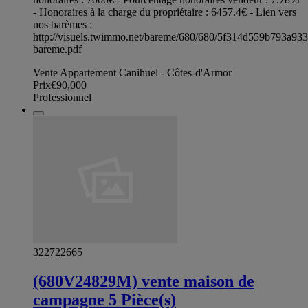
- Honoraires à la charge du propriétaire : 6457.4€ - Lien vers
nos barèmes :
http://visuels.twimmo.net/bareme/680/680/5f314d559b793a93
bareme.pdf
Vente Appartement Canihuel - Côtes-d'Armor
Prix
€90,000
Professionnel
322722665
(680V24829M) vente maison de
campagne 5 Pièce(s)