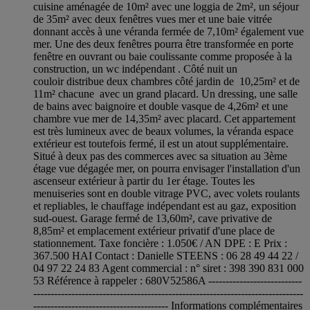
cuisine aménagée de 10m² avec une loggia de 2m², un séjour
de 35m² avec deux fenêtres vues mer et une baie vitrée
donnant accès à une véranda fermée de 7,10m² également vue
mer. Une des deux fenêtres pourra être transformée en porte
fenêtre en ouvrant ou baie coulissante comme proposée à la
construction, un wc indépendant . Côté nuit un
couloir distribue deux chambres côté jardin de 10,25m² et de
11m² chacune avec un grand placard. Un dressing, une salle
de bains avec baignoire et double vasque de 4,26m² et une
chambre vue mer de 14,35m² avec placard. Cet appartement
est très lumineux avec de beaux volumes, la véranda espace
extérieur est toutefois fermé, il est un atout supplémentaire.
Situé à deux pas des commerces avec sa situation au 3ème
étage vue dégagée mer, on pourra envisager l'installation d'un
ascenseur extérieur à partir du 1er étage. Toutes les
menuiseries sont en double vitrage PVC, avec volets roulants
et repliables, le chauffage indépendant est au gaz, exposition
sud-ouest. Garage fermé de 13,60m², cave privative de
8,85m² et emplacement extérieur privatif d'une place de
stationnement. Taxe foncière : 1.050€ / AN DPE : E Prix :
367.500 HAI Contact : Danielle STEENS : 06 28 49 44 22 /
04 97 22 24 83 Agent commercial : n° siret : 398 390 831 000
53 Référence à rappeler : 680V52586A ---------------------------
------------------------------------------------------------------------------
--------------------------------------- Informations complémentaires