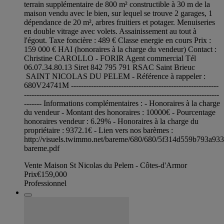
terrain supplémentaire de 800 m² constructible à 30 m de la
maison vendu avec le bien, sur lequel se trouve 2 garages, 1
dépendance de 20 m², arbres fruitiers et potager. Menuiseries
en double vitrage avec volets. Assainissement au tout à
l'égout. Taxe foncière : 489 € Classe energie en cours Prix :
159 000 € HAI (honoraires à la charge du vendeur) Contact :
Christine CAROLLO - FORIR Agent commercial Tél
06.07.34.80.13 Siret 842 795 791 RSAC Saint Brieuc
SAINT NICOLAS DU PELEM - Référence à rappeler :
680V24741M -----------------------------------------------------------
------------------------------------------------------------------------------
------- Informations complémentaires : - Honoraires à la charge
du vendeur - Montant des honoraires : 10000€ - Pourcentage
honoraires vendeur : 6.29% - Honoraires à la charge du
propriétaire : 9372.1€ - Lien vers nos barèmes :
http://visuels.twimmo.net/bareme/680/680/5f314d559b793a93
bareme.pdf
Vente Maison St Nicolas du Pelem - Côtes-d'Armor
Prix
€159,000
Professionnel