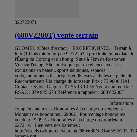
322723071
(680V2280T) vente terrain
GLOMEL (Côtes-d'Armor) - EXCEPTIONNEL - Terrain à
lotir (10 lots minimum) de 9 772 m2 à proximité immédiate de
l'Étang du Corong et du bourg. Situé à 7km de Rostrenen.
Vue sur l'étang. Site touristique par excellence avec ses
excursions en bateau, sports nautiques, espaces
verts, monuments historiques et diverses activités de plein air.
Raccordements à la charge du lotisseur. Prix : 75 900€ HAI
Contact : Sylvie Gagner : 07 55 13 13 55 Agent commercial :
RSAC : 879 945 673 Référence à rappeler : 680V2280T -----
------------------------------------------------------------------------------
------------------------------------------------------------- Informations
complémentaires : - Honoraires à la charge du vendeur -
Montant des honoraires : 6900€ - Pourcentage honoraires
vendeur : 9.09% - Honoraires à la charge du propriétaire :
6272.1€ - Lien vers nos barèmes :
http://visuels.twimmo.net/bareme/680/680/5f314d559b793a93
bareme.pdf