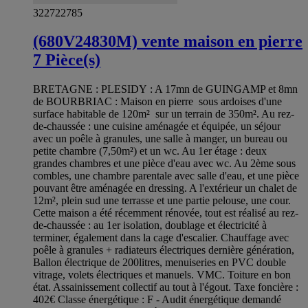
322722785
(680V24830M) vente maison en pierre
7 Pièce(s)
BRETAGNE : PLESIDY : A 17mn de GUINGAMP et 8mn
de BOURBRIAC : Maison en pierre sous ardoises d'une
surface habitable de 120m² sur un terrain de 350m². Au rez-
de-chaussée : une cuisine aménagée et équipée, un séjour
avec un poêle à granules, une salle à manger, un bureau ou
petite chambre (7,50m²) et un wc. Au 1er étage : deux
grandes chambres et une pièce d'eau avec wc. Au 2ème sous
combles, une chambre parentale avec salle d'eau, et une pièce
pouvant être aménagée en dressing. A l'extérieur un chalet de
12m², plein sud une terrasse et une partie pelouse, une cour.
Cette maison a été récemment rénovée, tout est réalisé au rez-
de-chaussée : au 1er isolation, doublage et électricité à
terminer, également dans la cage d'escalier. Chauffage avec
poêle à granules + radiateurs électriques dernière génération,
Ballon électrique de 200litres, menuiseries en PVC double
vitrage, volets électriques et manuels. VMC. Toiture en bon
état. Assainissement collectif au tout à l'égout. Taxe foncière :
402€ Classe énergétique : F - Audit énergétique demandé