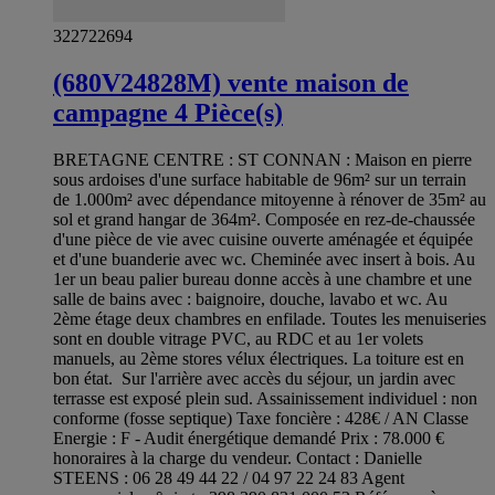
322722694
(680V24828M) vente maison de
campagne 4 Pièce(s)
BRETAGNE CENTRE : ST CONNAN : Maison en pierre
sous ardoises d'une surface habitable de 96m² sur un terrain
de 1.000m² avec dépendance mitoyenne à rénover de 35m² au
sol et grand hangar de 364m². Composée en rez-de-chaussée
d'une pièce de vie avec cuisine ouverte aménagée et équipée
et d'une buanderie avec wc. Cheminée avec insert à bois. Au
1er un beau palier bureau donne accès à une chambre et une
salle de bains avec : baignoire, douche, lavabo et wc. Au
2ème étage deux chambres en enfilade. Toutes les menuiseries
sont en double vitrage PVC, au RDC et au 1er volets
manuels, au 2ème stores vélux électriques. La toiture est en
bon état. Sur l'arrière avec accès du séjour, un jardin avec
terrasse est exposé plein sud. Assainissement individuel : non
conforme (fosse septique) Taxe foncière : 428€ / AN Classe
Energie : F - Audit énergétique demandé Prix : 78.000 €
honoraires à la charge du vendeur. Contact : Danielle
STEENS : 06 28 49 44 22 / 04 97 22 24 83 Agent