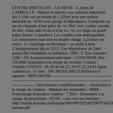
CENTRE BRETAGNE – LE MENE : A 20mn de
LAMBALLE : Maison en pierres sous ardoises mitoyenne
des 2 côtés sur un terrain de 1.329m² pour une surface
habitable de : 87m² avec garage et dépendance. Composée en
rez-de-chaussée d'une pièce de vie 30m² avec cuisine ouverte
de 8m², d'une salle d'eau et d'un wc. Au 1er étage un grand
palier dessert 3 chambres. Les combles sont aménageables.
Les menuiseries bois sont en double vitrage. La toiture est
neuve. Le chauffage est électrique + un poêle à bois.
L'assainissement fait en 2022. Une dépendance de 54m²
pourra être réhabilitée en habitation. DPE : E Taxe foncière :
228€ / AN Assainissement individuel : CONFORME Prix :
119.000€ honoraires à la charge du vendeur. Contact :
Danielle STEENS : 06 28 49 44 22 / 04 97 22 24 83 Agent
commercial : n° siret : 398 390 831 000 53 Référence à
rappeler : 680V24829M -----------------------------------------------
------------------------------------------------------------------------------
------------------- Informations complémentaires : - Honoraires à
la charge du vendeur - Montant des honoraires : 9000€ -
Pourcentage honoraires vendeur : 7.56% - Honoraires à la
charge du propriétaire : 8316€ - Lien vers nos barèmes :
http://visuels.twimmo.net/bareme/680/680/5f314d559b793a93
bareme.pdf