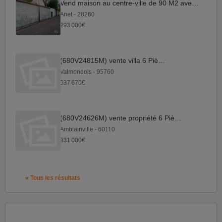
Vend maison au centre-ville de 90 M2 avec terrain
Anet - 28260
293 000€
(680V24815M) vente villa 6 Pièce(s)
Valmondois - 95760
637 670€
(680V24626M) vente propriété 6 Pièce(s)
Amblainville - 60110
331 000€
« Tous les résultats