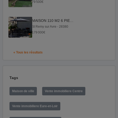
79 500€
MAISON 110 M2 6 PIECES
St Remy sur Avre - 28380
179 000€
« Tous les résultats
Tags
Maison de ville
Vente immobiliere Centre
Vente immobiliere Eure-et-Loir