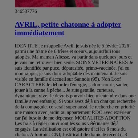
346537776
AVRIL, petite chatonne à adopter
immédiatement
IDENTITE Je m'appelle Avril, je suis née le 5 février 2026
parmi une fratrie de 6 frères et soeurs, aujourd'hui tous
adoptés. Ma maman Altesse, va partir dans quelques jours et
je vais me retrouver bien seule. SOINS VETERINAIRES Je
suis identifiée par puce, déparasitée, primo-vaccinée, j'ai eu
mon rappel, je suis donc adoptable dès maintenant. Je suis
visible en famille d'accueil sur Sannois (95). Non Loof
CARACTERE Je déborde d'énergie, j'adore courir, sauter,
jouer à la canne à pêche... Je suis gentille, curieuse,
dynamique, vive. Je devrais pouvoir bien m'entendre dans une
famille avec enfant(s). Si vous avez déjà un chat qui recherche
de la compagnie, ce serait super aussi. Je recherche en priorité
une maison avec jardin ou appartement RDC avec extérieur
car j'ai besoin de me dépenser. MODALITES ADOPTION
Les frais à régler couvriront les soins vétérinaires déjà
engagés. La stérilisation est obligatoire d'ici les 6 mois du
chaton. A fournir : CNI, Justificatif de domicile récent (- 3