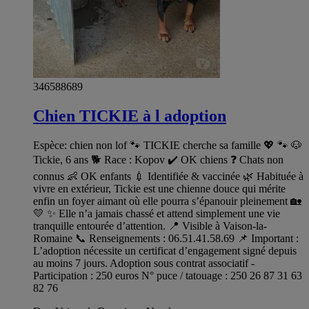
346588689
Chien TICKIE à l adoption
Espèce: chien non lof 🐾 TICKIE cherche sa famille 💖 🐾 🐶
Tickie, 6 ans 🐕 Race : Kopov ✔️ OK chiens ❓ Chats non
connus 👶 OK enfants 💉 Identifiée & vaccinée 🌿 Habituée à
vivre en extérieur, Tickie est une chienne douce qui mérite
enfin un foyer aimant où elle pourra s’épanouir pleinement 🏡
💛 ✨ Elle n’a jamais chassé et attend simplement une vie
tranquille entourée d’attention. 📍 Visible à Vaison-la-
Romaine 📞 Renseignements : 06.51.41.58.69 📌 Important :
L’adoption nécessite un certificat d’engagement signé depuis
au moins 7 jours. Adoption sous contrat associatif -
Participation : 250 euros N° puce / tatouage : 250 26 87 31 63
82 76