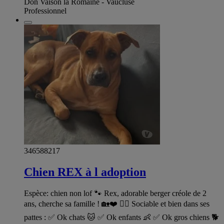
Don Vaison la Romaine - Vaucluse
Professionnel
346588217
Chien REX à l adoption
Espèce: chien non lof 🐾 Rex, adorable berger créole de 2
ans, cherche sa famille ! 🏡❤️ 🐕‍🦺 Sociable et bien dans ses
pattes : ✅ Ok chats 🐱 ✅ Ok enfants 👶 ✅ Ok gros chiens 🐕