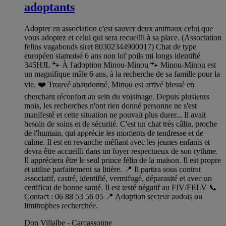
adoptants
Adopter en association c'est sauver deux animaux celui que
vous adoptez et celui qui sera recueilli à sa place. (Association
felins vagabonds siret 80302344900017) Chat de type
européen siamoisé 6 ans non lof poils mi longs identifié
345HJL 🐾 À l'adoption Minou-Minou 🐾 Minou-Minou est
un magnifique mâle 6 ans, à la recherche de sa famille pour la
vie. ❤️ Trouvé abandonné, Minou est arrivé blessé en
cherchant réconfort au sein du voisinage. Depuis plusieurs
mois, les recherches n'ont rien donné personne ne s'est
manifesté et cette situation ne pouvait plus durer... Il avait
besoin de soins et de sécurité. C'est un chat très câlin, proche
de l'humain, qui apprécie les moments de tendresse et de
calme. Il est en revanche méfiant avec les jeunes enfants et
devra être accueilli dans un foyer respectueux de son rythme.
Il appréciera être le seul prince félin de la maison. Il est propre
et utilise parfaitement sa litière. 📍 Il partira sous contrat
associatif, castré, identifié, vermifugé, déparasité et avec un
certificat de bonne santé. Il est testé négatif au FIV/FELV 📞
Contact : 06 88 53 56 05 📍 Adoption secteur audois ou
limitrophes recherchée.
Don Villalbe - Carcassonne