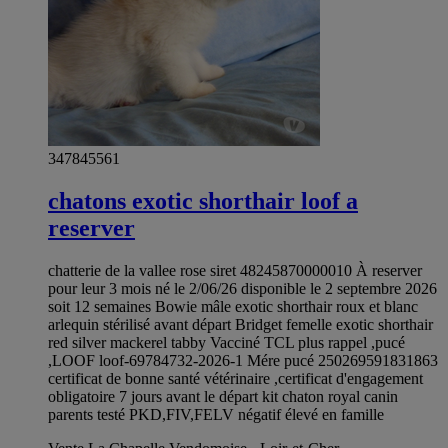
347845561
chatons exotic shorthair loof a
reserver
chatterie de la vallee rose siret 48245870000010 À reserver
pour leur 3 mois né le 2/06/26 disponible le 2 septembre 2026
soit 12 semaines Bowie mâle exotic shorthair roux et blanc
arlequin stérilisé avant départ Bridget femelle exotic shorthair
red silver mackerel tabby Vacciné TCL plus rappel ,pucé
,LOOF loof-69784732-2026-1 Mére pucé 250269591831863
certificat de bonne santé vétérinaire ,certificat d'engagement
obligatoire 7 jours avant le départ kit chaton royal canin
parents testé PKD,FIV,FELV négatif élevé en famille