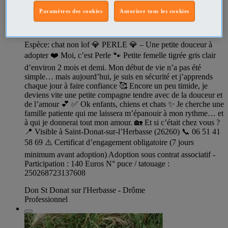
347924770
Paramètres des cookies
Autoriser tous les cookies
Chat PERLE à l adoption
Espèce: chat non lof 💎 PERLE 💎 – Une petite douceur à
adopter ❤️ Moi, c’est Perle 🐾 Petite femelle tigrée gris clair
d’environ 2 mois et demi. Mon début de vie n’a pas été
simple… mais aujourd’hui, je suis en sécurité et j’apprends
chaque jour à faire confiance 🥰 Encore un peu timide, je
deviens vite une petite compagne tendre avec de la douceur et
de l’amour 💕 ✅ Ok enfants, chiens et chats ✨ Je cherche une
famille patiente qui me laissera m’épanouir à mon rythme… et
à qui je donnerai tout mon amour. 🏡 Et si c’était chez vous ?
📍 Visible à Saint-Donat-sur-l’Herbasse (26260) 📞 06 51 41
58 69 ⚠️ Certificat d’engagement obligatoire (7 jours
minimum avant adoption) Adoption sous contrat associatif -
Participation : 140 Euros N° puce / tatouage :
250268723137608
Don St Donat sur l'Herbasse - Drôme
Professionnel