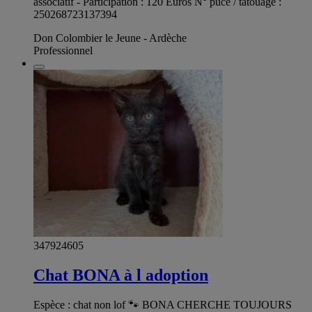
associatif - Participation : 120 Euros N° puce / tatouage :
250268723137394
Don Colombier le Jeune - Ardèche
Professionnel
347924605
Chat BONA à l adoption
Espèce : chat non lof 🐾 BONA CHERCHE TOUJOURS