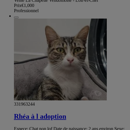
Vente La Chapelle Vendomoise - Loir-et-Cher
Prix
€1,000
Professionnel
331963244
Rhéa à l adoption
Espece: Chat non lof Date de naissance: 2 ans environ Sexe: