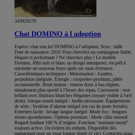
343029270
Chat DOMINO à l adoption
Espèce: chat non lof DOMINO à l’adoption, Sexe : mâle
Date de naissance: 2019 Vous cherchez un compagnon fiable,
élégant et performant ? Ne cherchez plus ! Le modèle
Domino, félin noir et blanc au design intemporel, est prêt à
rejoindre un nouveau foyer après six mois d'errance.
Caractéristiques techniques : Motorisation : 4 pattes,
propulsion intégrale. Énergie : croquettes premium, pâtée
occasionnelle. Bruit moteur : ronron doux à bas régime,
miaulement plus sportif à l’heure des repas. Carrosserie : noir
brillant avec finitions blanches élégantes (rayure visible à l'œil
droit). Attrape-souris intégré : Jardin nécessaire. Équipements
de série : Système d’alarme intégré (en cas de porte fermée).
Entretien facile : lavage langue intégré. Mode éco : longues
siestes quotidiennes. Options premium : Mode câlin intensif.
Regard fondant 100 % d’origine. Fonction “assistant moral”
toujours active. On évitera les enfants. Disponible dès
maintenant pour un essai longue durée (à vie). Contactez-nous