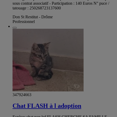
sous contrat associatif - Participation : 140 Euros N° puce /
tatouage : 250268723137600
Don St Restitut - Drôme
Professionnel
347924663
Chat FLASH à l adoption
Espèce: chat non lof FLASH CHERCHE SA FAMILLE