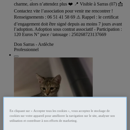
charme, alors n’attendez plus ❤️ 📍 Visible à Sarras (07) 📩
Contactez vite l’association pour venir me rencontrer !
Renseignements : 06 51 41 58 69 ⚠️ Rappel : le certificat
d’engagement doit être signé depuis au moins 7 jours avant
l’adoption. Adoption sous contrat associatif - Participation :
120 Euros N° puce / tatouage : 250268723137669
Don Sarras - Ardèche
Professionnel
En cliquant sur « Accepter tous les cookies », vous acceptez le stockage de
cookies sur votre appareil pour améliorer la navigation sur le site, analyser son
utilisation et contribuer à nos efforts de marketing.