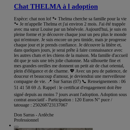
Chat THELMA à l adoption
Espèce: chat non lof 🐾 Thelma cherche sa famille pour la vie
🐾 Je m'appelle Thelma et j'ai environ 2 mois. J'ai été trappée
avec ma sœur Louise par un bénévole. Aujourd'hui, je suis en
pleine forme et je découvre chaque jour un peu plus le monde
qui m'entoure. Je suis encore un peu timide, mais je progresse
chaque jour et je prends confiance. Je découvre la litière et,
dans quelques jours, je serai prête à faire connaissance avec
les autres chats et les chiens de la maison. Ma famille d'accueil
dit que je suis une très jolie chatonne. Ma silhouette fine et
mes grandes oreilles me donnent un petit air de chat oriental,
plein d'élégance et de charme. 💖 Avec un peu de patience, de
douceur et beaucoup d'amour, je deviendrai une merveilleuse
compagne de vie. 📍 Sur Sarras (07) 📞 Renseignements : 06
51 41 58 69 ⚠️ Rappel : le certificat d'engagement doit être
signé depuis au moins 7 jours avant l'adoption. Adoption sous
contrat associatif - Participation : 120 Euros N° puce /
tatouage : 250268723137067
Don Sarras - Ardèche
Professionnel