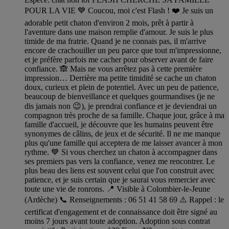
POUR LA VIE 💙 Coucou, moi c'est Flash ! ❤️ Je suis un
adorable petit chaton d'environ 2 mois, prêt à partir à
l'aventure dans une maison remplie d'amour. Je suis le plus
timide de ma fratrie. Quand je ne connais pas, il m'arrive
encore de crachouiller un peu parce que tout m'impressionne,
et je préfère parfois me cacher pour observer avant de faire
confiance. 🙈 Mais ne vous arrêtez pas à cette première
impression… Derrière ma petite timidité se cache un chaton
doux, curieux et plein de potentiel. Avec un peu de patience,
beaucoup de bienveillance et quelques gourmandises (je ne
dis jamais non 😉), je prendrai confiance et je deviendrai un
compagnon très proche de sa famille. Chaque jour, grâce à ma
famille d'accueil, je découvre que les humains peuvent être
synonymes de câlins, de jeux et de sécurité. Il ne me manque
plus qu'une famille qui acceptera de me laisser avancer à mon
rythme. 💙 Si vous cherchez un chaton à accompagner dans
ses premiers pas vers la confiance, venez me rencontrer. Le
plus beau des liens est souvent celui que l'on construit avec
patience, et je suis certain que je saurai vous remercier avec
toute une vie de ronrons. 📍 Visible à Colombier-le-Jeune
(Ardèche) 📞 Renseignements : 06 51 41 58 69 ⚠️ Rappel : le
certificat d'engagement et de connaissance doit être signé au
moins 7 jours avant toute adoption. Adoption sous contrat