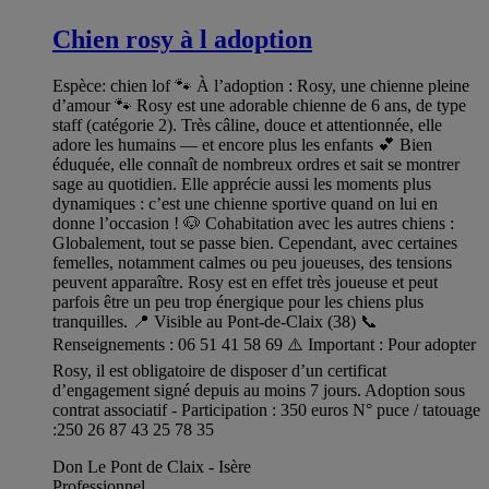
Chien rosy à l adoption
Espèce: chien lof 🐾 À l’adoption : Rosy, une chienne pleine
d’amour 🐾 Rosy est une adorable chienne de 6 ans, de type
staff (catégorie 2). Très câline, douce et attentionnée, elle
adore les humains — et encore plus les enfants 💕 Bien
éduquée, elle connaît de nombreux ordres et sait se montrer
sage au quotidien. Elle apprécie aussi les moments plus
dynamiques : c’est une chienne sportive quand on lui en
donne l’occasion ! 🐶 Cohabitation avec les autres chiens :
Globalement, tout se passe bien. Cependant, avec certaines
femelles, notamment calmes ou peu joueuses, des tensions
peuvent apparaître. Rosy est en effet très joueuse et peut
parfois être un peu trop énergique pour les chiens plus
tranquilles. 📍 Visible au Pont-de-Claix (38) 📞
Renseignements : 06 51 41 58 69 ⚠️ Important : Pour adopter
Rosy, il est obligatoire de disposer d’un certificat
d’engagement signé depuis au moins 7 jours. Adoption sous
contrat associatif - Participation : 350 euros N° puce / tatouage
:250 26 87 43 25 78 35
Don Le Pont de Claix - Isère
Professionnel