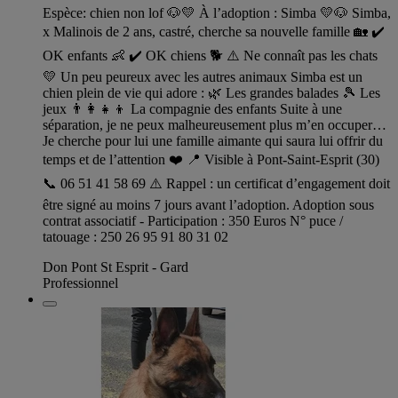
Espèce: chien non lof 🐶💛 À l’adoption : Simba 💛🐶 Simba,
x Malinois de 2 ans, castré, cherche sa nouvelle famille 🏡 ✔️
OK enfants 👶 ✔️ OK chiens 🐕 ⚠️ Ne connaît pas les chats
💛 Un peu peureux avec les autres animaux Simba est un
chien plein de vie qui adore : 🌿 Les grandes balades 🎾 Les
jeux 👨‍👩‍👧‍👦 La compagnie des enfants Suite à une
séparation, je ne peux malheureusement plus m’en occuper…
Je cherche pour lui une famille aimante qui saura lui offrir du
temps et de l’attention ❤️ 📍 Visible à Pont-Saint-Esprit (30)
📞 06 51 41 58 69 ⚠️ Rappel : un certificat d’engagement doit
être signé au moins 7 jours avant l’adoption. Adoption sous
contrat associatif - Participation : 350 Euros N° puce /
tatouage : 250 26 95 91 80 31 02
Don Pont St Esprit - Gard
Professionnel