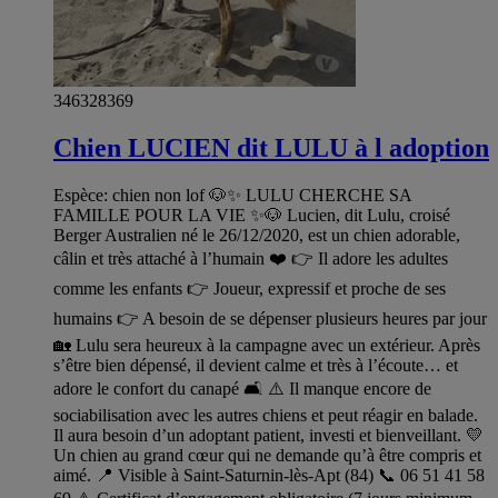
346328369
Chien LUCIEN dit LULU à l adoption
Espèce: chien non lof 🐶✨ LULU CHERCHE SA
FAMILLE POUR LA VIE ✨🐶 Lucien, dit Lulu, croisé
Berger Australien né le 26/12/2020, est un chien adorable,
câlin et très attaché à l’humain ❤️ 👉 Il adore les adultes
comme les enfants 👉 Joueur, expressif et proche de ses
humains 👉 A besoin de se dépenser plusieurs heures par jour
🏡 Lulu sera heureux à la campagne avec un extérieur. Après
s’être bien dépensé, il devient calme et très à l’écoute… et
adore le confort du canapé 🛋️ ⚠️ Il manque encore de
sociabilisation avec les autres chiens et peut réagir en balade.
Il aura besoin d’un adoptant patient, investi et bienveillant. 💛
Un chien au grand cœur qui ne demande qu’à être compris et
aimé. 📍 Visible à Saint-Saturnin-lès-Apt (84) 📞 06 51 41 58