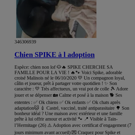
346306939
Chien SPIKE à l adoption
Espèce: chien non lof 🐶🔥 SPIKE CHERCHE SA
FAMILLE POUR LA VIE ! 🔥🐾 Voici Spike, adorable
croisé Malinois né le 06/10/2020 💛 Un compagnon loyal,
câlin et joueur, prêt à partager votre quotidien ! ✨ Son
caractère : 💛 Très affectueux, un vrai pot de colle 🎾 Adore
jouer et se dépenser 🏡 Calme et posé à la maison 🐕 Ses
ententes : ✅ Ok chiens ✅ Ok enfants ✅ Ok chats après
adaptation🐱 💉 Castré, vacciné, traité antiparasitaire 🌳 Son
bonheur idéal ? Une maison avec extérieur et une famille
prête à lui offrir amour et activité 🐾 📍 Visible à Tain-
l’Hermitage (26) ⚠️ Adoption avec certificat d’engagement (7
jours minimum avant accueil) 💌 Craquez pour Spike et