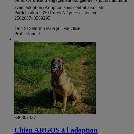
69 ⚠️ Certificat d’engagement obligatoire (7 jours minimum
avant adoption) Adoption sous contrat associatif -
Participation : 350 Euros N° puce / tatouage :
250268743589295
Don St Saturnin les Apt - Vaucluse
Professionnel
346307327
Chien ARGOS à l adoption