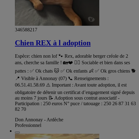
346588217
Chien REX à l adoption
Espèce: chien non lof 🐾 Rex, adorable berger créole de 2
ans, cherche sa famille ! 🏡❤️ 🐕‍🦺 Sociable et bien dans ses
pattes : ✅ Ok chats 🐱 ✅ Ok enfants 👶 ✅ Ok gros chiens 🐕
📍 Visible à Annonay (07) 📞 Renseignements :
06.51.41.58.69 ⚠️ Important : Avant toute adoption, il est
obligatoire de détenir un certificat d’engagement signé depuis
au moins 7 jours 📝 Adoption sous contrat associatif -
Participation : 250 euros N° puce / tatouage : 250 26 87 31 63
82 70
Don Annonay - Ardèche
Professionnel