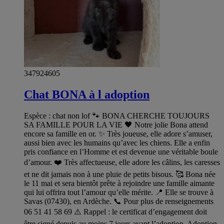
347924605
Chat BONA à l adoption
Espèce : chat non lof 🐾 BONA CHERCHE TOUJOURS
SA FAMILLE POUR LA VIE 🖤 Notre jolie Bona attend
encore sa famille en or. ✨ Très joueuse, elle adore s’amuser,
aussi bien avec les humains qu’avec les chiens. Elle a enfin
pris confiance en l’Homme et est devenue une véritable boule
d’amour. ❤️ Très affectueuse, elle adore les câlins, les caresses
et ne dit jamais non à une pluie de petits bisous. 🥰 Bona née
le 11 mai et sera bientôt prête à rejoindre une famille aimante
qui lui offrira tout l’amour qu’elle mérite. 📍 Elle se trouve à
Savas (07430), en Ardèche. 📞 Pour plus de renseignements
06 51 41 58 69 ⚠️ Rappel : le certificat d’engagement doit
être signé depuis au moins 7 jours avant l’adoption. Adoption