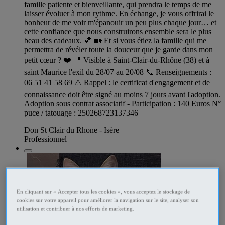
famille patiente et bienveillante, qui prendra le temps de me
laisser évoluer à mon rythme. En échange, je vous offrirai le
bonheur de me voir m'épanouir un peu plus chaque jour… et
cette confiance que nous construirons ensemble sera le plus
beau des cadeaux. 💕 🏡 Et si vous étiez la famille qui me
permettra de révéler toute la douceur que je garde dans mon
petit cœur ? ❤️ 📍 Visible à Saint-Clair-du-Rhône (38) et à
saint Maurice l'exil du 28/07 au 20/08 📞 Renseignements :
06 51 41 58 69 ⚠️ Rappel : le certificat d'engagement et de
connaissance doit être signé au moins 7 jours avant l'adoption.
Adoption sous contrat associatif - Participation : 140 Euros N°
puce / tatouage : 250268723137346
Don St Clair du Rhone - Isère
Professionnel
En cliquant sur « Accepter tous les cookies », vous acceptez le stockage de
cookies sur votre appareil pour améliorer la navigation sur le site, analyser son
utilisation et contribuer à nos efforts de marketing.