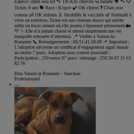
Espèce: chien non lof 🐾 TICKIE cherche sa famille 💖 🐾 🐶
Tickie, 6 ans 🐕 Race : Kopov ✔️ OK chiens ❓ Chats non
connus 👶 OK enfants 💉 Identifiée & vaccinée 🌿 Habituée à
vivre en extérieur, Tickie est une chienne douce qui mérite
enfin un foyer aimant où elle pourra s’épanouir pleinement 🏡
💛 ✨ Elle n’a jamais chassé et attend simplement une vie
tranquille entourée d’attention. 📍 Visible à Vaison-la-
Romaine 📞 Renseignements : 06.51.41.58.69 📌 Important :
L’adoption nécessite un certificat d’engagement signé depuis
au moins 7 jours. Adoption sous contrat associatif -
Participation : 250 euros N° puce / tatouage : 250 26 87 31 63
82 76
Don Vaison la Romaine - Vaucluse
Professionnel