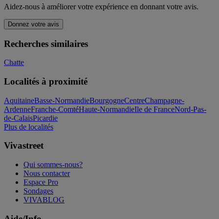
Aidez-nous à améliorer votre expérience en donnant votre avis.
Donnez votre avis
Recherches similaires
Chatte
Localités à proximité
Aquitaine
Basse-Normandie
Bourgogne
Centre
Champagne-
Ardenne
Franche-Comté
Haute-Normandie
Ile de France
Nord-Pas-
de-Calais
Picardie
Plus de localités
Vivastreet
Qui sommes-nous?
Nous contacter
Espace Pro
Sondages
VIVABLOG
Aide/Info