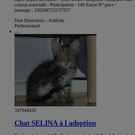
contrat associatif - Participation : 140 Euros N° puce /
tatouage : 250268723137557
Don Davezieux - Ardèche
Professionnel
347944426
Chat SELINA à l adoption