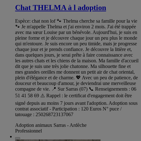
Chat THELMA à l adoption
Espèce: chat non lof 🐾 Thelma cherche sa famille pour la vie
🐾 Je m'appelle Thelma et j'ai environ 2 mois. J'ai été trappée
avec ma sœur Louise par un bénévole. Aujourd'hui, je suis en
pleine forme et je découvre chaque jour un peu plus le monde
qui m'entoure. Je suis encore un peu timide, mais je progresse
chaque jour et je prends confiance. Je découvre la litière et,
dans quelques jours, je serai prête à faire connaissance avec
les autres chats et les chiens de la maison. Ma famille d'accueil
dit que je suis une très jolie chatonne. Ma silhouette fine et
mes grandes oreilles me donnent un petit air de chat oriental,
plein d'élégance et de charme. 💖 Avec un peu de patience, de
douceur et beaucoup d'amour, je deviendrai une merveilleuse
compagne de vie. 📍 Sur Sarras (07) 📞 Renseignements : 06
51 41 58 69 ⚠️ Rappel : le certificat d'engagement doit être
signé depuis au moins 7 jours avant l'adoption. Adoption sous
contrat associatif - Participation : 120 Euros N° puce /
tatouage : 250268723137067
Adoption animaux Sarras - Ardèche
Professionnel