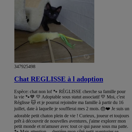
347925498
Chat REGLISSE à l adoption
Espèce: chat non lof 🐾 RÉGLISSE cherche sa famille pour
la vie 🐾💙 💛 Adoptable sous statut associatif 💛 Moi, c'est
Réglisse 🐱 et je pourrai rejoindre ma famille à partir du 16
juillet, date à laquelle je soufflerai mes 2 mois. 🎂❤️ Je suis un
adorable petit chaton plein de vie ! Curieux, joueur et toujours
prêt à découvrir de nouvelles aventures, j'aime explorer mon
petit monde et m'amuser avec tout ce qui passe sous ma patte.
🐾 Mais attention… derrière mon côté petit aventurier se