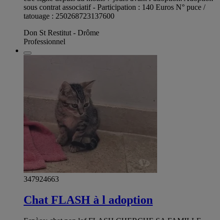
sous contrat associatif - Participation : 140 Euros N° puce /
tatouage : 250268723137600
Don St Restitut - Drôme
Professionnel
347924663
Chat FLASH à l adoption