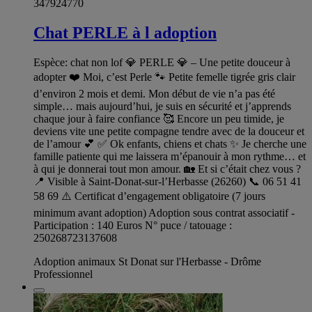
347924770
Chat PERLE à l adoption
Espèce: chat non lof 💎 PERLE 💎 – Une petite douceur à
adopter ❤️ Moi, c’est Perle 🐾 Petite femelle tigrée gris clair
d’environ 2 mois et demi. Mon début de vie n’a pas été
simple… mais aujourd’hui, je suis en sécurité et j’apprends
chaque jour à faire confiance 🥰 Encore un peu timide, je
deviens vite une petite compagne tendre avec de la douceur et
de l’amour 💕 ✅ Ok enfants, chiens et chats ✨ Je cherche une
famille patiente qui me laissera m’épanouir à mon rythme… et
à qui je donnerai tout mon amour. 🏡 Et si c’était chez vous ?
📍 Visible à Saint-Donat-sur-l’Herbasse (26260) 📞 06 51 41
58 69 ⚠️ Certificat d’engagement obligatoire (7 jours
minimum avant adoption) Adoption sous contrat associatif -
Participation : 140 Euros N° puce / tatouage :
250268723137608
Adoption animaux St Donat sur l'Herbasse - Drôme
Professionnel