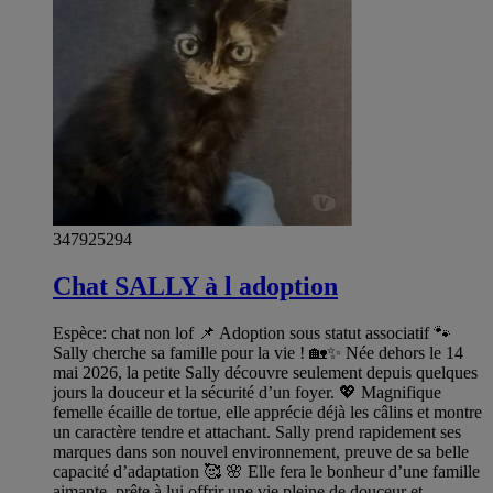
347925294
Chat SALLY à l adoption
Espèce: chat non lof 📌 Adoption sous statut associatif 🐾
Sally cherche sa famille pour la vie ! 🏡✨ Née dehors le 14
mai 2026, la petite Sally découvre seulement depuis quelques
jours la douceur et la sécurité d’un foyer. 💖 Magnifique
femelle écaille de tortue, elle apprécie déjà les câlins et montre
un caractère tendre et attachant. Sally prend rapidement ses
marques dans son nouvel environnement, preuve de sa belle
capacité d’adaptation 🥰 🌸 Elle fera le bonheur d’une famille
aimante, prête à lui offrir une vie pleine de douceur et