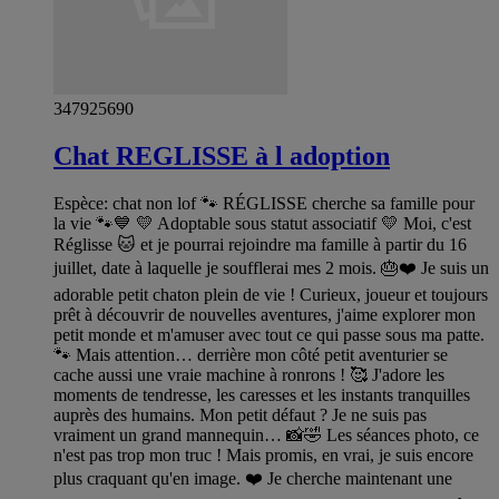
347925690
Chat REGLISSE à l adoption
Espèce: chat non lof 🐾 RÉGLISSE cherche sa famille pour
la vie 🐾💙 💛 Adoptable sous statut associatif 💛 Moi, c'est
Réglisse 🐱 et je pourrai rejoindre ma famille à partir du 16
juillet, date à laquelle je soufflerai mes 2 mois. 🎂❤️ Je suis un
adorable petit chaton plein de vie ! Curieux, joueur et toujours
prêt à découvrir de nouvelles aventures, j'aime explorer mon
petit monde et m'amuser avec tout ce qui passe sous ma patte.
🐾 Mais attention… derrière mon côté petit aventurier se
cache aussi une vraie machine à ronrons ! 🥰 J'adore les
moments de tendresse, les caresses et les instants tranquilles
auprès des humains. Mon petit défaut ? Je ne suis pas
vraiment un grand mannequin… 📸🤣 Les séances photo, ce
n'est pas trop mon truc ! Mais promis, en vrai, je suis encore
plus craquant qu'en image. ❤️ Je cherche maintenant une