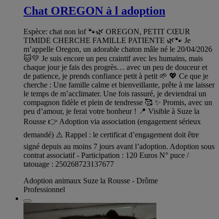
Chat OREGON à l adoption
Espèce: chat non lof 🐾🌿 OREGON, PETIT CŒUR
TIMIDE CHERCHE FAMILLE PATIENTE 🌿🐾 Je
m’appelle Oregon, un adorable chaton mâle né le 20/04/2026
🐱💛 Je suis encore un peu craintif avec les humains, mais
chaque jour je fais des progrès… avec un peu de douceur et
de patience, je prends confiance petit à petit 🌱 💖 Ce que je
cherche : Une famille calme et bienveillante, prête à me laisser
le temps de m’acclimater. Une fois rassuré, je deviendrai un
compagnon fidèle et plein de tendresse 🥰 ✨ Promis, avec un
peu d’amour, je ferai votre bonheur ! 📍 Visible à Suze la
Rousse 👉 Adoption via association (engagement sérieux
demandé) ⚠️ Rappel : le certificat d’engagement doit être
signé depuis au moins 7 jours avant l’adoption. Adoption sous
contrat associatif - Participation : 120 Euros N° puce /
tatouage : 250268723137677
Adoption animaux Suze la Rousse - Drôme
Professionnel