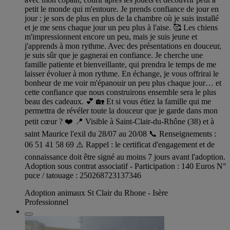
petit le monde qui m'entoure. Je prends confiance de jour en
jour : je sors de plus en plus de la chambre où je suis installé
et je me sens chaque jour un peu plus à l'aise. 🥰 Les chiens
m'impressionnent encore un peu, mais je suis jeune et
j'apprends à mon rythme. Avec des présentations en douceur,
je suis sûr que je gagnerai en confiance. Je cherche une
famille patiente et bienveillante, qui prendra le temps de me
laisser évoluer à mon rythme. En échange, je vous offrirai le
bonheur de me voir m'épanouir un peu plus chaque jour… et
cette confiance que nous construirons ensemble sera le plus
beau des cadeaux. 💕 🏡 Et si vous étiez la famille qui me
permettra de révéler toute la douceur que je garde dans mon
petit cœur ? ❤️ 📍 Visible à Saint-Clair-du-Rhône (38) et à
saint Maurice l'exil du 28/07 au 20/08 📞 Renseignements :
06 51 41 58 69 ⚠️ Rappel : le certificat d'engagement et de
connaissance doit être signé au moins 7 jours avant l'adoption.
Adoption sous contrat associatif - Participation : 140 Euros N°
puce / tatouage : 250268723137346
Adoption animaux St Clair du Rhone - Isère
Professionnel