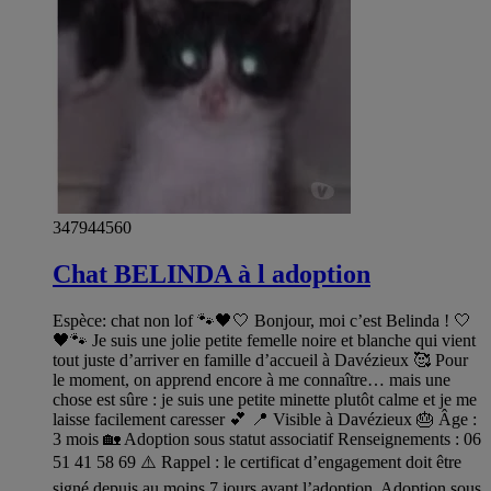
347944560
Chat BELINDA à l adoption
Espèce: chat non lof 🐾🖤🤍 Bonjour, moi c’est Belinda ! 🤍
🖤🐾 Je suis une jolie petite femelle noire et blanche qui vient
tout juste d’arriver en famille d’accueil à Davézieux 🥰 Pour
le moment, on apprend encore à me connaître… mais une
chose est sûre : je suis une petite minette plutôt calme et je me
laisse facilement caresser 💕 📍 Visible à Davézieux 🎂 Âge :
3 mois 🏡 Adoption sous statut associatif Renseignements : 06
51 41 58 69 ⚠️ Rappel : le certificat d’engagement doit être
signé depuis au moins 7 jours avant l’adoption. Adoption sous