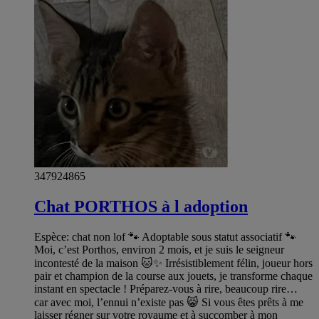
347924865
Chat PORTHOS à l adoption
Espèce: chat non lof 🐾 Adoptable sous statut associatif 🐾
Moi, c’est Porthos, environ 2 mois, et je suis le seigneur
incontesté de la maison 🐱✨ Irrésistiblement félin, joueur hors
pair et champion de la course aux jouets, je transforme chaque
instant en spectacle ! Préparez-vous à rire, beaucoup rire…
car avec moi, l’ennui n’existe pas 😸 Si vous êtes prêts à me
laisser régner sur votre royaume et à succomber à mon