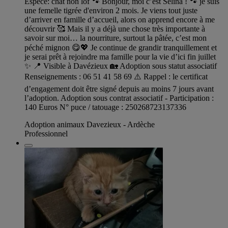
Espèce: chat non lof 🐾 Bonjour, moi c’est Sélina ! 🐾 je suis
une femelle tigrée d'environ 2 mois. Je viens tout juste
d’arriver en famille d’accueil, alors on apprend encore à me
découvrir 🥰 Mais il y a déjà une chose très importante à
savoir sur moi… la nourriture, surtout la pâtée, c’est mon
péché mignon 😋💖 Je continue de grandir tranquillement et
je serai prêt à rejoindre ma famille pour la vie d’ici fin juillet
✨ 📍 Visible à Davézieux 🏡 Adoption sous statut associatif
Renseignements : 06 51 41 58 69 ⚠️ Rappel : le certificat
d’engagement doit être signé depuis au moins 7 jours avant
l’adoption. Adoption sous contrat associatif - Participation :
140 Euros N° puce / tatouage : 250268723137336
Adoption animaux Davezieux - Ardèche
Professionnel