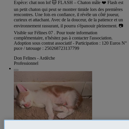
Espèce: chat non lof 🐱 FLASH – Chaton mâle ❤️ Flash est
un petit chaton qui peut se montrer timide lors des premières
rencontres. Une fois en confiance, il révèle un côté joueur,
curieux et attachant. Avec de la douceur, de la patience et un
environnement rassurant, il pourra s'épanouir pleinement. 📷
Visible sur Félines 07 . Pour toute information
complémentaire, n'hésitez pas à contacter l'association.
Adoption sous contrat associatif - Participation : 120 Euros N°
puce / tatouage : 250268723137799
Don Felines - Ardèche
Professionnel