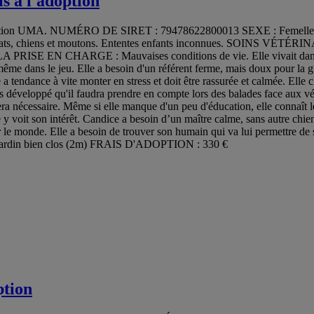
s à l'adoption
l'association UMA. NUMÉRO DE SIRET : 79478622800013 SEXE : Fe
chiens et moutons. Ententes enfants inconnues. SOINS VÉTÉRINAIRE
RISE EN CHARGE : Mauvaises conditions de vie. Elle vivait dans
ême dans le jeu. Elle a besoin d'un référent ferme, mais doux pour la gui
 tendance à vite monter en stress et doit être rassurée et calmée. Elle c
ès développé qu'il faudra prendre en compte lors des balades face aux vé
sera nécessaire. Même si elle manque d'un peu d'éducation, elle connaît le
lle y voit son intérêt. Candice a besoin d’un maître calme, sans autre chie
rir le monde. Elle a besoin de trouver son humain qui va lui permettre de
rdin bien clos (2m) FRAIS D'ADOPTION : 330 €
ption