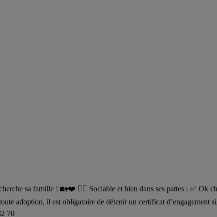
 cherche sa famille ! 🏡❤️ 🐕‍🦺 Sociable et bien dans ses pattes : ✅ O
te adoption, il est obligatoire de détenir un certificat d’engagement s
82 70