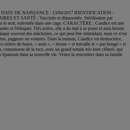
melle DATE DE NAISSANCE : 13/04/2017 IDENTIFICATION :
S ET SANTÉ : Vaccinée et déparasitée. Stérilisation par
 le noir, enfermée dans une cage. CARACTÈRE : Candice est une
der et l'éduquer. Très active, elle a du mal à se poser et aura besoin
laque souvent des mâchoires, ce qui peut être intimidant, mais ce n'est
los, joggeurs ou voitures. Dans la maison, Candice est destructrice,
s ordres de bases, « assis », « donne » et travaille le « pas bougé » et
n, connaisseur de la race, avec un grand terrain très bien clôturé, qui
 s’épanouir dans sa nouvelle vie. Venez la rencontrer dans sa famille