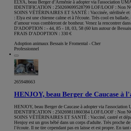
ELYA, beau Berger d’Arménie à adopter via l'associatio
IDENTIFICATION : 250269699528799 LOF/LOOF : Non NOMB
SOINS VÉTÉRINAIRES ET SANTÉ : Vaccinée, stérilisée et
: Elya est une chienne calme et à l'écoute. Très cool en ballade, 
d’amour vous combleront de bonheur. Venez la rencontrer 
D'ADOPTION : - 44, 85 - 18, 03, 58 (60 km autour de Bessais
FRAIS D'ADOPTION : 330 €
Adoption animaux Bessais le Fromental - Cher
Professionnel
265948663
HENJOY, beau Berger de Caucase à l'
HENJOY, beau Berger de Caucase à adopter via l'associa
IDENTIFICATION : 250269811860384 LOF/LOOF : Non NOMB
SOINS VÉTÉRINAIRES ET SANTÉ : Vacciné, castré et dép
Henjoy est un gros bébé dans un corps d'adulte. Très proche de l'
l’écoute. Il ne tire cependant pas en laisse et est propre. En ta