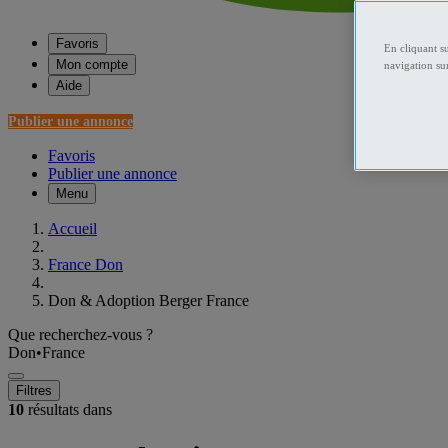
Favoris
En cliquant s
Mon compte
navigation sur
Aide
Publier une annonce
Favoris
Publier une annonce
Menu
Accueil
France Don
Don & Adoption Berger France
Que recherchez-vous ?
Don
•
France
Filtres
10
résultats dans