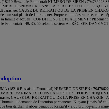
n UMA (18210 Bessais-le-Fromental) NUMÉRO DE SIREN : 79478622
RE D'ANIMAUX DANS LA PORTÉE : 1 POIDS : 65 kg ENTENTES : Ok
 déparasitée. CAUSE DU RETRAIT OU DE LA PRISE EN CHARGE : A
c'est un vrai plaisir de la promener. Propre et non destructrice, elle es
dans sa famille d’accueil ! CONDITIONS DE PLACEMENT : Placement 
-le-Fromental) - 49, 35, 56 selon le secteur A PRÉCISER DANS VOTRE 
adoption
tion UMA (18210 Bessais-le-Fromental) NUMÉRO DE SIREN : 7947
RE D'ANIMAUX DANS LA PORTÉE : 1 POIDS : 70 kg ENTENTES : Ok
arasité. CAUSE DU RETRAIT OU DE LA PRISE EN CHARGE : Abando
humain, il demande de l'attention permanente. N’ayant jamais été éduqué, 
nt que bon gardien, il aboie beaucoup lorsqu’il y a du bruit devant la ma