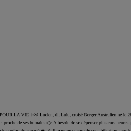
VIE ✨🐶 Lucien, dit Lulu, croisé Berger Australien né le 26/12/20
 et proche de ses humains 👉 A besoin de se dépenser plusieurs heures 
e le confort du canapé 🛋️ ⚠️ Il manque encore de sociabilisation avec le