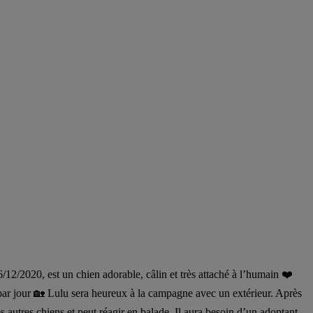
20, est un chien adorable, câlin et très attaché à l’humain ❤️
par jour 🏡 Lulu sera heureux à la campagne avec un extérieur. Après
s autres chiens et peut réagir en balade. Il aura besoin d’un adoptant