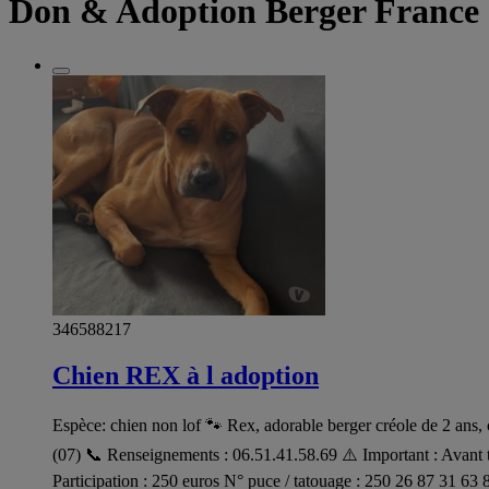
Don & Adoption Berger France
346588217
Chien REX à l adoption
Espèce: chien non lof 🐾 Rex, adorable berger créole de 2 ans,
(07) 📞 Renseignements : 06.51.41.58.69 ⚠️ Important : Avant tou
Participation : 250 euros N° puce / tatouage : 250 26 87 31 63 