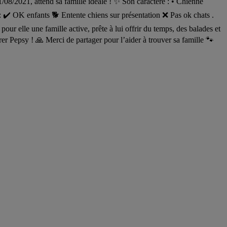
21, attend sa famille idéale ! ✨ Son caractère : • Chienne
 : ✔️ OK enfants 🐕 Entente chiens sur présentation ❌ Pas ok chats .
our elle une famille active, prête à lui offrir du temps, des balades et
 Pepsy ! 🙏 Merci de partager pour l’aider à trouver sa famille 🐾