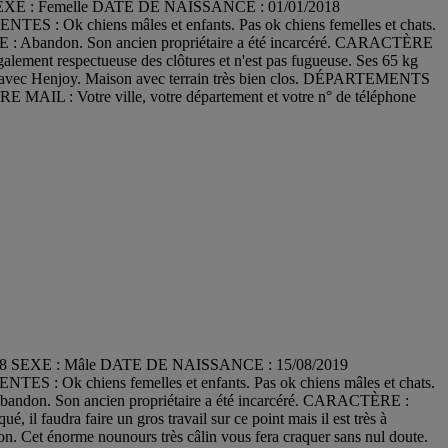
8 SEXE : Femelle DATE DE NAISSANCE : 01/01/2018
 chiens mâles et enfants. Pas ok chiens femelles et chats.
bandon. Son ancien propriétaire a été incarcéré. CARACTÈRE
t également respectueuse des clôtures et n'est pas fugueuse. Ses 65 kg
avec Henjoy. Maison avec terrain très bien clos. DÉPARTEMENTS
MAIL : Votre ville, votre département et votre n° de téléphone
86228 SEXE : Mâle DATE DE NAISSANCE : 15/08/2019
 chiens femelles et enfants. Pas ok chiens mâles et chats.
n. Son ancien propriétaire a été incarcéré. CARACTÈRE :
il faudra faire un gros travail sur ce point mais il est très à
ison. Cet énorme nounours très câlin vous fera craquer sans nul doute.