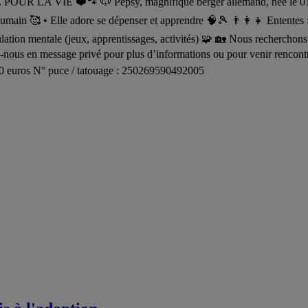
LA VIE ❤️🐾 🐶 Pepsy, magnifique berger allemand, née le 01/08/20
l’humain 🥰 • Elle adore se dépenser et apprendre 🧠🎾 👨‍👩‍👧 Ententes
ulation mentale (jeux, apprentissages, activités) 🧩 🏡 Nous recherchons p
ous en message privé pour plus d’informations ou pour venir rencontrer
 350 euros N° puce / tatouage : 250269590492005