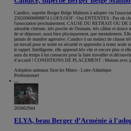
Candice, superbe Berger Belge Malinoi
Candice, superbe Berger Belge Malinois à adopter via 
250269606898874 LOF/LOOF : Oui ENTENTES : Pas ok chats, 
l'association prochainement. CAUSE DU RETRAIT OU DE LA P
adorable chienne, très proche de l'humain, très câline et douce m
de se dépenser, aussi bien physiquement, que mentalement. Elle a
jamais de manière agressive. Candice à un instinct de chasse tr
un travail pour se sentir en sécurité et apprendre à rester seule 
le rappel. Intelligente, elle apprend très vite et encore plus si e
aura du temps à lui consacrer pour la faire travailler et découv
d’accueil ! CONDITIONS DE PLACEMENT : Maison avec ja
Adoption animaux Sion les Mines - Loire-Atlantique
Professionnel
265662944
ELYA, beau Berger d’Arménie à l'ado