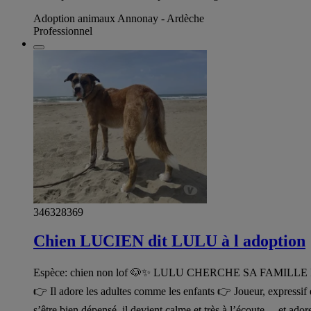
Adoption animaux Annonay - Ardèche
Professionnel
346328369
Chien LUCIEN dit LULU à l adoption
Espèce: chien non lof 🐶✨ LULU CHERCHE SA FAMILLE POUR LA 
👉 Il adore les adultes comme les enfants 👉 Joueur, expressif
s’être bien dépensé, il devient calme et très à l’écoute… et ador