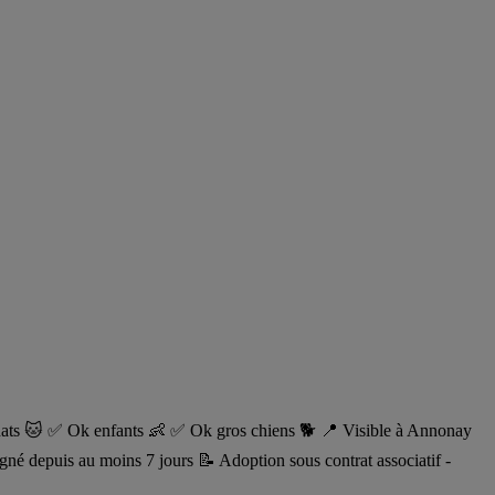
k chats 🐱 ✅ Ok enfants 👶 ✅ Ok gros chiens 🐕 📍 Visible à Annonay
igné depuis au moins 7 jours 📝 Adoption sous contrat associatif -