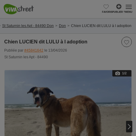
FAVORIS
PUBLIER ?
MENU
St Saturnin les Apt - 84490 Don
Don
Chien LUCIEN dit LULU à l adoption
Chien LUCIEN dit LULU à l adoption
Publiée par
#45841642
le 13/04/2026
St Saturnin les Apt - 84490
1
/2