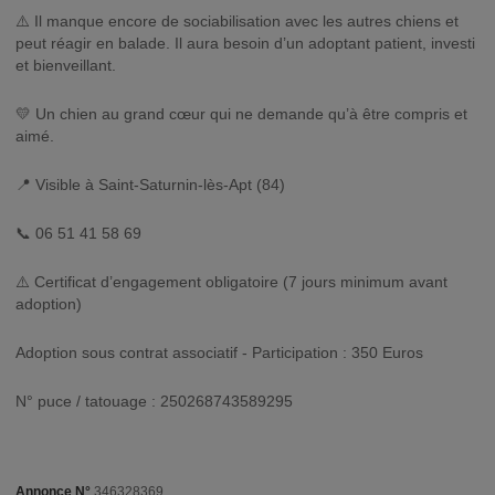
⚠️ Il manque encore de sociabilisation avec les autres chiens et
peut réagir en balade. Il aura besoin d’un adoptant patient, investi
et bienveillant.
💛 Un chien au grand cœur qui ne demande qu’à être compris et
aimé.
📍 Visible à Saint-Saturnin-lès-Apt (84)
📞 06 51 41 58 69
⚠️ Certificat d’engagement obligatoire (7 jours minimum avant
adoption)
Adoption sous contrat associatif - Participation : 350 Euros
N° puce / tatouage : 250268743589295
Annonce N°
346328369