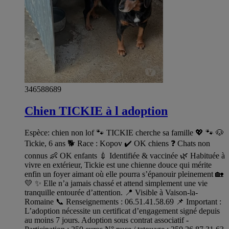
346588689
Chien TICKIE à l adoption
Espèce: chien non lof 🐾 TICKIE cherche sa famille 💖 🐾 🐶
Tickie, 6 ans 🐕 Race : Kopov ✔️ OK chiens ❓ Chats non
connus 👶 OK enfants 💉 Identifiée & vaccinée 🌿 Habituée à
vivre en extérieur, Tickie est une chienne douce qui mérite
enfin un foyer aimant où elle pourra s’épanouir pleinement 🏡
💛 ✨ Elle n’a jamais chassé et attend simplement une vie
tranquille entourée d’attention. 📍 Visible à Vaison-la-
Romaine 📞 Renseignements : 06.51.41.58.69 📌 Important :
L’adoption nécessite un certificat d’engagement signé depuis
au moins 7 jours. Adoption sous contrat associatif -