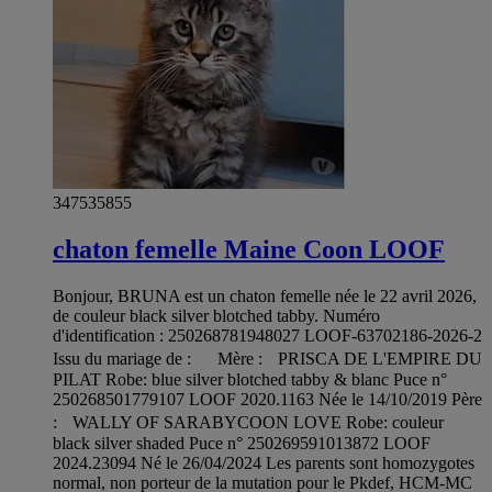
347535855
chaton femelle Maine Coon LOOF
Bonjour, BRUNA est un chaton femelle née le 22 avril 2026,
de couleur black silver blotched tabby. Numéro
d'identification : 250268781948027 LOOF-63702186-2026-2
Issu du mariage de : Mère : PRISCA DE L'EMPIRE DU
PILAT Robe: blue silver blotched tabby & blanc Puce n°
250268501779107 LOOF 2020.1163 Née le 14/10/2019 Père
: WALLY OF SARABYCOON LOVE Robe: couleur
black silver shaded Puce n° 250269591013872 LOOF
2024.23094 Né le 26/04/2024 Les parents sont homozygotes
normal, non porteur de la mutation pour le Pkdef, HCM-MC