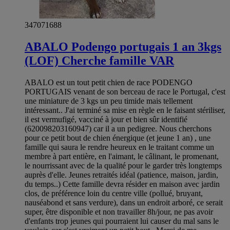
347071688
ABALO Podengo portugais 1 an 3kgs
(LOF) Cherche famille VAR
ABALO est un tout petit chien de race PODENGO
PORTUGAIS venant de son berceau de race le Portugal, c'est
une miniature de 3 kgs un peu timide mais tellement
intéressant.. J'ai terminé sa mise en règle en le faisant stériliser,
il est vermufigé, vacciné à jour et bien sûr identifié
(620098203160947) car il a un pedigree. Nous cherchons
pour ce petit bout de chien énergique (et jeune 1 an) , une
famille qui saura le rendre heureux en le traitant comme un
membre à part entière, en l'aimant, le câlinant, le promenant,
le nourrissant avec de la qualité pour le garder très longtemps
auprès d'elle. Jeunes retraités idéal (patience, maison, jardin,
du temps..) Cette famille devra résider en maison avec jardin
clos, de préférence loin du centre ville (pollué, bruyant,
nauséabond et sans verdure), dans un endroit arboré, ce serait
super, être disponible et non travailler 8h/jour, ne pas avoir
d'enfants trop jeunes qui pourraient lui causer du mal sans le