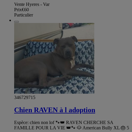
Vente Hyeres - Var
Prix
€60
Particulier
346729715
Chien RAVEN à l adoption
Espèce: chien non lof 🐾👑 RAVEN CHERCHE SA
FAMILLE POUR LA VIE 👑🐾 🐶 American Bully XL 🎂 5