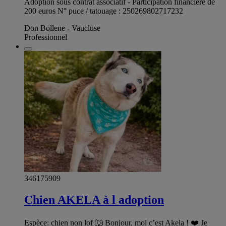
Adoption sous contrat associatif - Participation financière de
200 euros N° puce / tatouage : 250269802717232
Don Bollene - Vaucluse
Professionnel
346175909
Chien AKELA à l adoption
Espèce: chien non lof 🐺 Bonjour, moi c’est Akela ! ❤️ Je