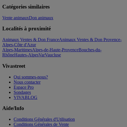
Catégories similaires
Vente animaux
Don animaux
Localités à proximité
Animaux Ventes & Don France
Animaux Ventes & Don Provence-
Alpes-Côte d'Azur
Alpes-Maritimes
Alpes-de-Haute-Provence
Bouches-du-
Rhône
Hautes-Alpes
Var
Vaucluse
Vivastreet
Qui sommes-nous?
Nous contacter
Espace Pro
Sondages
VIVABLOG
Aide/Info
Conditions Générales d'Utilisation
Conditions Générales de Vente