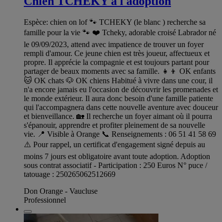
Chien TCHEKY à l adoption
Espèce: chien on lof 🐾 TCHEKY (le blanc ) recherche sa
famille pour la vie 🐾 ❤️ Tcheky, adorable croisé Labrador né
le 09/09/2023, attend avec impatience de trouver un foyer
rempli d'amour. Ce jeune chien est très joueur, affectueux et
propre. Il apprécie la compagnie et est toujours partant pour
partager de beaux moments avec sa famille. 👧👦 OK enfants
🐱 OK chats 🐶 OK chiens Habitué à vivre dans une cour, il
n'a encore jamais eu l'occasion de découvrir les promenades et
le monde extérieur. Il aura donc besoin d'une famille patiente
qui l'accompagnera dans cette nouvelle aventure avec douceur
et bienveillance. 🏡 Il recherche un foyer aimant où il pourra
s'épanouir, apprendre et profiter pleinement de sa nouvelle
vie. 📍 Visible à Orange 📞 Renseignements : 06 51 41 58 69
⚠️ Pour rappel, un certificat d'engagement signé depuis au
moins 7 jours est obligatoire avant toute adoption. Adoption
sous contrat associatif - Participation : 250 Euros N° puce /
tatouage : 250265062512669
Don Orange - Vaucluse
Professionnel