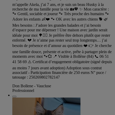
m’appelle Akela, j’ai 7 ans, et je suis un beau Husky à la
recherche de ma famille pour la vie 🏡💖 ✨ Mon caractère :
🐾 Gentil, sociable et joueur 🐾 Très proche des humains 🐾
Adore les enfants 👶❤️ 🐾 OK avec les autres chiens 🐕 🌿
Mes besoins : J’adore les grandes balades et j’ai besoin
d’espace pour me dépenser ! Une maison avec jardin serait
idéale pour moi 🌳🏃‍♂️ Je préfère être dehors plutôt que rester
enfermé. 💔 Je n’aime pas rester seul trop longtemps… j’ai
besoin de présence et d’amour au quotidien ❤️ 👉 Je cherche
une famille douce, présente et active, prête à partager plein de
moments avec moi 🐾💞 📍 Visible à Bollène (84) 📞 06 51
41 58 69 ⚠️ Certificat d’engagement obligatoire (signé depuis
au moins 7 jours avant adoption) Adoption sous contrat
associatif - Participation financière de 250 euros N° puce /
tatouage : 250269802782147
Don Bollene - Vaucluse
Professionnel