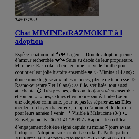
345977883
Chat MIMINEetRAZMOKET à l
adoption
Espèce: chat non lof 🐾💔 Urgent – Double adoption pleine
d’amour recherchée 💔🐾 Suite au décès de leur propriétaire,
Mimine et Rasmoket cherchent une nouvelle famille pour
continuer leur jolie histoire ensemble ❤️ ✨ Mimine (14 ans) :
douce minette grise aux jolies nuances, pleine de tendresse. ✨
Rasmoket (entre 7 et 10 ans) : sa fille, stérilisée, tout aussi
attachante. 💞 Très proches, elles ont toujours vécu ensemble
et sont autonomes, calmes et en bonne santé. L’idéal serait
une adoption commune, pour ne pas les séparer 🙏 🏡 Elles
méritent un foyer chaleureux, rempli d’amour et de douceur
pour leurs années à venir. 📍 Visible à Malaucène (84) 📞
Renseignements : 06 51 41 58 69 ⚠️ Rappel : le certificat
d’engagement doit être signé depuis au moins 7 jours avant
l’adoption. Adoption sous contrat associatif - Participation :
200 Euros les 2 N° puce / tatouage : 250 26 95 90 66 10 30