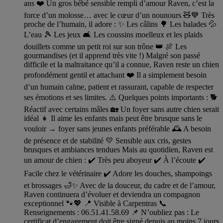
ans ❤️ Un gros bébé sensible rempli d’amour Raven, c’est la
force d’un molosse… avec le cœur d’un nounours 🧸💙 Très
proche de l’humain, il adore : ✨ Les câlins 🌳 Les balades 💦
L’eau 🎾 Les jeux 🛋️ Les coussins moelleux et les plaids
douillets comme un petit roi sur son trône 👑 🍖 Les
gourmandises (et il apprend très vite !) Malgré son passé
difficile et la maltraitance qu’il a connue, Raven reste un chien
profondément gentil et attachant ❤️ Il a simplement besoin
d’un humain calme, patient et rassurant, capable de respecter
ses émotions et ses limites. ⚠️ Quelques points importants : 🐕
Réactif avec certains mâles 🏡 Un foyer sans autre chien serait
idéal 👧 Il aime les enfants mais peut être brusque sans le
vouloir → foyer sans jeunes enfants préférable 🕰️ A besoin
de présence et de stabilité 💛 Sensible aux cris, gestes
brusques et ambiances tendues Mais au quotidien, Raven est
un amour de chien : ✔️ Très peu aboyeur ✔️ À l’écoute ✔️
Facile chez le vétérinaire ✔️ Adore les douches, shampoings
et brossages 🛁✨ Avec de la douceur, du cadre et de l’amour,
Raven continuera d’évoluer et deviendra un compagnon
exceptionnel 🐾💖 📍 Visible à Carpentras 📞
Renseignements : 06.51.41.58.69 📌 N’oubliez pas : Le
certificat d’engagement doit être signé depuis au moins 7 jours