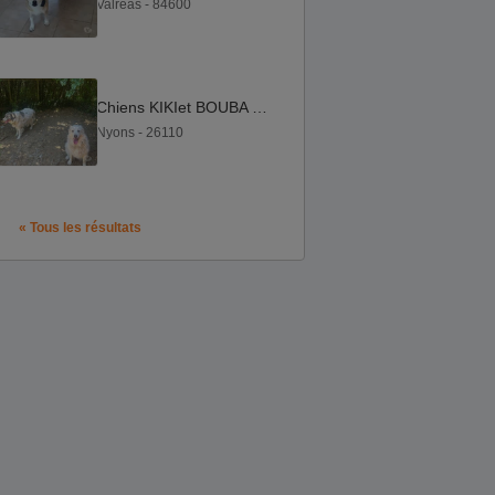
Valreas - 84600
Chiens KIKIet BOUBA à l adoption
Nyons - 26110
« Tous les résultats