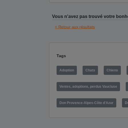
Vous n'avez pas trouvé votre bonh
< Retour aux résultats
Tags
Adoption
Chats
Chiens
Ventes, adoptions, perdus Vaucluse
Don Provence-Alpes-Côte d'Azur
D