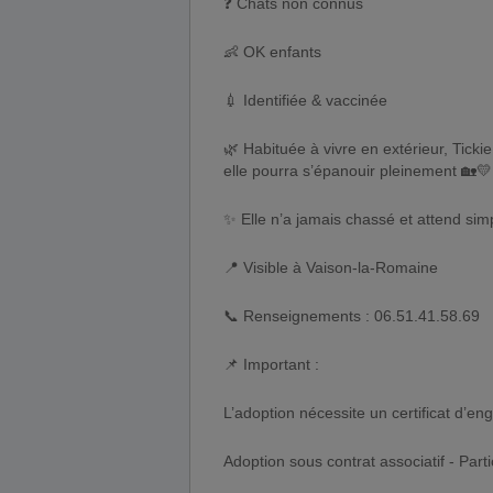
❓ Chats non connus
👶 OK enfants
💉 Identifiée & vaccinée
🌿 Habituée à vivre en extérieur, Tick
elle pourra s’épanouir pleinement 🏡💛
✨ Elle n’a jamais chassé et attend simp
📍 Visible à Vaison-la-Romaine
📞 Renseignements : 06.51.41.58.69
📌 Important :
L’adoption nécessite un certificat d’e
Adoption sous contrat associatif - Part