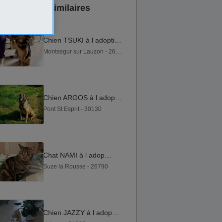
Annonces similaires
Chien TSUKI à l adoption
Montsegur sur Lauzon - 26130
Chien ARGOS à l adoption
Pont St Esprit - 30130
Chat NAMI à l adoption
Suze la Rousse - 26790
Chien JAZZY à l adoption