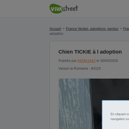
Accueil
France Ventes, adoptions, perdus
Fra
adoption
Chien TICKIE à l adoption
Publiée par
#45841642
le 30/04/2026
Vaison la Romaine - 84110
En cliquant s
navigation su