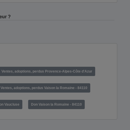
eur ?
Ventes, adoptions, perdus Provence-Alpes-Côte d'Azur
Ventes, adoptions, perdus Vaison la Romaine - 84110
on Vaucluse
Don Vaison la Romaine - 84110