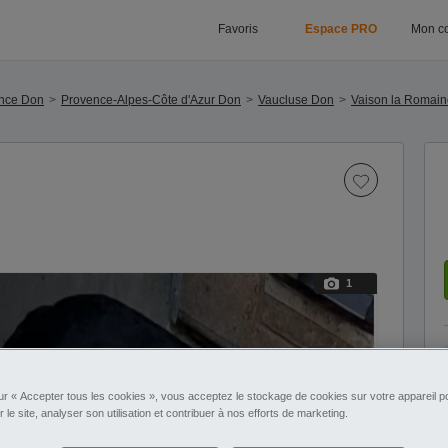
Favoris
Espace PRO
Mon c
nce Don
Provence-Alpes-Côte d'Azur Don
Vaucluse Don
Vaison la Romain
1
ur « Accepter tous les cookies », vous acceptez le stockage de cookies sur votre appareil po
r le site, analyser son utilisation et contribuer à nos efforts de marketing.