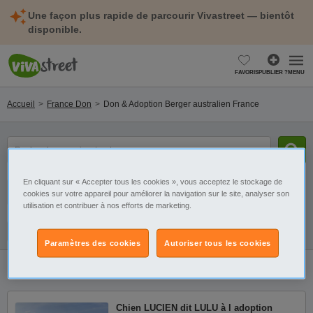
Une façon plus rapide de parcourir Vivastreet — bientôt
disponible.
FAVORIS
PUBLIER ?
MENU
Accueil
France Don
Don & Adoption Berger australien France
mot(s)
clé(s)
En cliquant sur « Accepter tous les cookies », vous acceptez le stockage de
Catégorie
Sélectionnez la localisation
cookies sur votre appareil pour améliorer la navigation sur le site, analyser son
utilisation et contribuer à nos efforts de marketing.
Galerie
Alerte
Paramètres des cookies
Autoriser tous les cookies
1
annonce
Don & Adoption Berger australien France
Chien LUCIEN dit LULU à l adoption