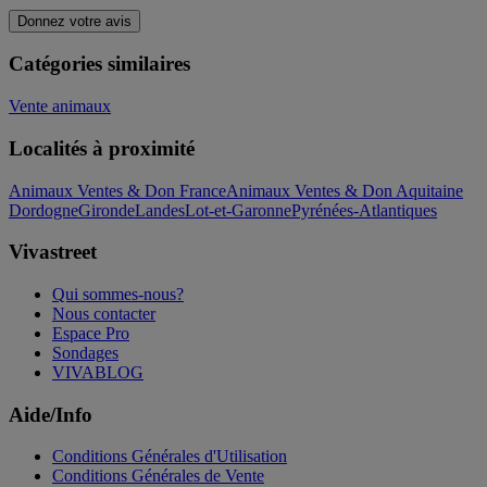
Donnez votre avis
Catégories similaires
Vente animaux
Localités à proximité
Animaux Ventes & Don France
Animaux Ventes & Don Aquitaine
Dordogne
Gironde
Landes
Lot-et-Garonne
Pyrénées-Atlantiques
Vivastreet
Qui sommes-nous?
Nous contacter
Espace Pro
Sondages
VIVABLOG
Aide/Info
Conditions Générales d'Utilisation
Conditions Générales de Vente