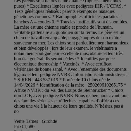
Les parents sont de très haute qualité : (lignées allemandes
pures) * Excellentes lignées avec pedigrees IHR / UCFAS. *
Tests génétiques réalisés : parents exempts de maladies
génétiques connues. * Radiographies officielles parfaites :
hanches A – coudes 0. * Tous les justificatifs sont disponibles.
La mère est une chienne stable et proche de l’humain,
véritable partenaire au quotidien sur la ferme. Le père est un
chien de travail remarquable, engagé auprès de son maître
sauveteur en mer. Les chiots sont particulièrement harmonieux
et bien développés ; lors de leur examen, le vétérinaire a
notamment souligné leur excellente musculature et leur très
bon état général. Ils seront cédés : * Identifiés par puce
électronique thermoship * Vaccinés. * Avec certificat
vétérinaire de bonne santé. * Avec l’ensemble des documents
légaux et leur pedigree NVBK. Informations administratives :
* SIREN : 443 587 019 * Portée de 10 chiots née le
14/04/2026 * Identification de la mère : 250269610265175 *
Affixe NVBK : du Val des Loups de Steinbrucker * Chiots
non LOF, avec pedigree NVBK Nous recherchons avant tout
des familles sérieuses et réfléchies, capables d’offrir à ces
chiots une vie à la hauteur de leurs qualités. N’hésitez pas à
no
Vente Tarnes - Gironde
Prix
€1,680