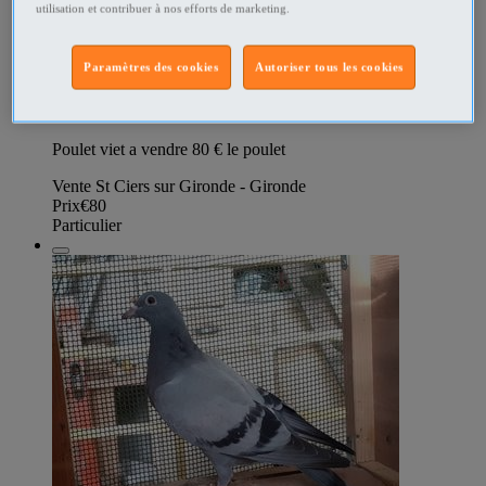
utilisation et contribuer à nos efforts de marketing.
347457035
Paramètres des cookies
Autoriser tous les cookies
Poulet viet à vendre
Poulet viet a vendre 80 € le poulet
Vente St Ciers sur Gironde - Gironde
Prix
€80
Particulier