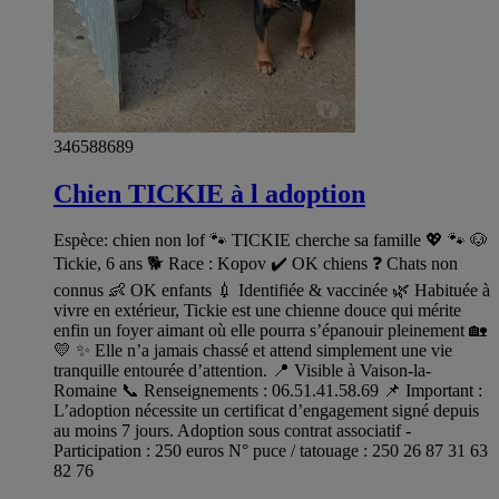
346588689
Chien TICKIE à l adoption
Espèce: chien non lof 🐾 TICKIE cherche sa famille 💖 🐾 🐶
Tickie, 6 ans 🐕 Race : Kopov ✔️ OK chiens ❓ Chats non
connus 👶 OK enfants 💉 Identifiée & vaccinée 🌿 Habituée à
vivre en extérieur, Tickie est une chienne douce qui mérite
enfin un foyer aimant où elle pourra s’épanouir pleinement 🏡
💛 ✨ Elle n’a jamais chassé et attend simplement une vie
tranquille entourée d’attention. 📍 Visible à Vaison-la-
Romaine 📞 Renseignements : 06.51.41.58.69 📌 Important :
L’adoption nécessite un certificat d’engagement signé depuis
au moins 7 jours. Adoption sous contrat associatif -
Participation : 250 euros N° puce / tatouage : 250 26 87 31 63
82 76