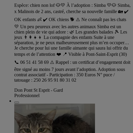
Espèce: chien non lof 🐶💛 À l’adoption : Simba 💛🐶 Simba,
x Malinois de 2 ans, castré, cherche sa nouvelle famille 🏡 ✔️
OK enfants 👶 ✔️ OK chiens 🐕 ⚠️ Ne connaît pas les chats
💛 Un peu peureux avec les autres animaux Simba est un
chien plein de vie qui adore : 🌿 Les grandes balades 🎾 Les
jeux 👨‍👩‍👧‍👦 La compagnie des enfants Suite à une
séparation, je ne peux malheureusement plus m’en occuper…
Je cherche pour lui une famille aimante qui saura lui offrir du
temps et de l’attention ❤️ 📍 Visible à Pont-Saint-Esprit (30)
📞 06 51 41 58 69 ⚠️ Rappel : un certificat d’engagement doit
être signé au moins 7 jours avant l’adoption. Adoption sous
contrat associatif - Participation : 350 Euros N° puce /
tatouage : 250 26 95 91 80 31 02
Don Pont St Esprit - Gard
Professionnel