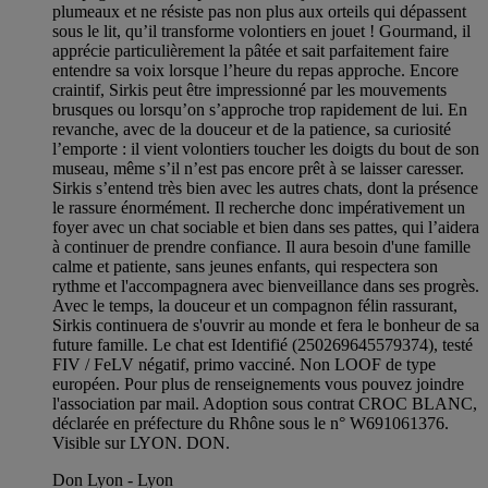
plumeaux et ne résiste pas non plus aux orteils qui dépassent
sous le lit, qu’il transforme volontiers en jouet ! Gourmand, il
apprécie particulièrement la pâtée et sait parfaitement faire
entendre sa voix lorsque l’heure du repas approche. Encore
craintif, Sirkis peut être impressionné par les mouvements
brusques ou lorsqu’on s’approche trop rapidement de lui. En
revanche, avec de la douceur et de la patience, sa curiosité
l’emporte : il vient volontiers toucher les doigts du bout de son
museau, même s’il n’est pas encore prêt à se laisser caresser.
Sirkis s’entend très bien avec les autres chats, dont la présence
le rassure énormément. Il recherche donc impérativement un
foyer avec un chat sociable et bien dans ses pattes, qui l’aidera
à continuer de prendre confiance. Il aura besoin d'une famille
calme et patiente, sans jeunes enfants, qui respectera son
rythme et l'accompagnera avec bienveillance dans ses progrès.
Avec le temps, la douceur et un compagnon félin rassurant,
Sirkis continuera de s'ouvrir au monde et fera le bonheur de sa
future famille. Le chat est Identifié (250269645579374), testé
FIV / FeLV négatif, primo vacciné. Non LOOF de type
européen. Pour plus de renseignements vous pouvez joindre
l'association par mail. Adoption sous contrat CROC BLANC,
déclarée en préfecture du Rhône sous le n° W691061376.
Visible sur LYON. DON.
Don Lyon - Lyon