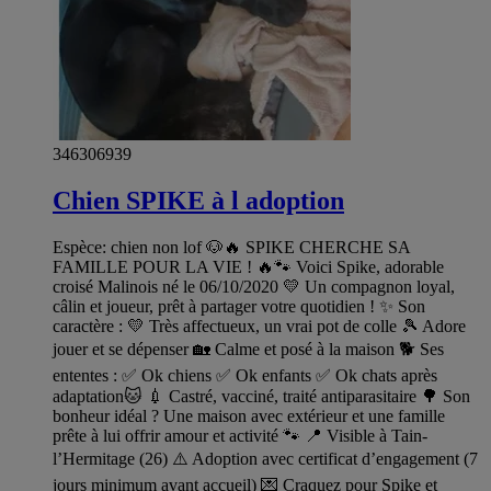
346306939
Chien SPIKE à l adoption
Espèce: chien non lof 🐶🔥 SPIKE CHERCHE SA
FAMILLE POUR LA VIE ! 🔥🐾 Voici Spike, adorable
croisé Malinois né le 06/10/2020 💛 Un compagnon loyal,
câlin et joueur, prêt à partager votre quotidien ! ✨ Son
caractère : 💛 Très affectueux, un vrai pot de colle 🎾 Adore
jouer et se dépenser 🏡 Calme et posé à la maison 🐕 Ses
ententes : ✅ Ok chiens ✅ Ok enfants ✅ Ok chats après
adaptation🐱 💉 Castré, vacciné, traité antiparasitaire 🌳 Son
bonheur idéal ? Une maison avec extérieur et une famille
prête à lui offrir amour et activité 🐾 📍 Visible à Tain-
l’Hermitage (26) ⚠️ Adoption avec certificat d’engagement (7
jours minimum avant accueil) 💌 Craquez pour Spike et