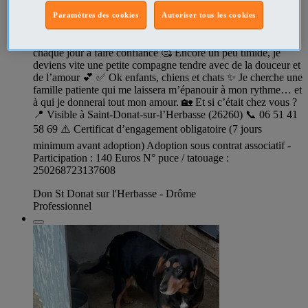
adopter ❤️ Moi, c’est Perle 🐾 Petite femelle tigrée gris clair
Paramètres des cookies
Autoriser tous les cookies
d’environ 2 mois et demi. Mon début de vie n’a pas été
simple… mais aujourd’hui, je suis en sécurité et j’apprends
chaque jour à faire confiance 🥰 Encore un peu timide, je
deviens vite une petite compagne tendre avec de la douceur et
de l’amour 💕 ✅ Ok enfants, chiens et chats ✨ Je cherche une
famille patiente qui me laissera m’épanouir à mon rythme… et
à qui je donnerai tout mon amour. 🏡 Et si c’était chez vous ?
📍 Visible à Saint-Donat-sur-l’Herbasse (26260) 📞 06 51 41
58 69 ⚠️ Certificat d’engagement obligatoire (7 jours
minimum avant adoption) Adoption sous contrat associatif -
Participation : 140 Euros N° puce / tatouage :
250268723137608
Don St Donat sur l'Herbasse - Drôme
Professionnel