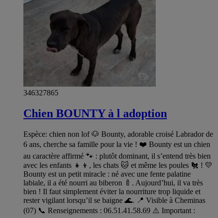
346327865
Chien BOUNTY à l adoption
Espèce: chien non lof 🐶 Bounty, adorable croisé Labrador de
6 ans, cherche sa famille pour la vie ! ❤️ Bounty est un chien
au caractère affirmé 🐾 : plutôt dominant, il s’entend très bien
avec les enfants 👧👦, les chats 🐱 et même les poules 🐔 ! 💛
Bounty est un petit miracle : né avec une fente palatine
labiale, il a été nourri au biberon 🍼. Aujourd’hui, il va très
bien ! Il faut simplement éviter la nourriture trop liquide et
rester vigilant lorsqu’il se baigne 🌊. 📍 Visible à Cheminas
(07) 📞 Renseignements : 06.51.41.58.69 ⚠️ Important :