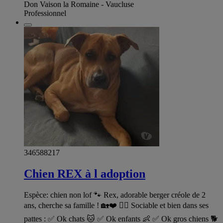
Don Vaison la Romaine - Vaucluse
Professionnel
346588217
Chien REX à l adoption
Espèce: chien non lof 🐾 Rex, adorable berger créole de 2
ans, cherche sa famille ! 🏡❤️ 🐕‍🦺 Sociable et bien dans ses
pattes : ✅ Ok chats 🐱 ✅ Ok enfants 👶 ✅ Ok gros chiens 🐕