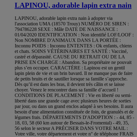
LAPINOU, adorable lapin extra nain
LAPINOU, adorable lapin extra nain à adopter via
l'association UMA (18570 Trouy) NUMÉRO DE SIREN :
794786228 SEXE : Mâle DATE DE NAISSANCE :
01/04/2020 IDENTIFICATION : Non identifié LOF/LOOF :
Non NOMBRE D'ANIMAUX DANS LA PORTÉE :
Inconnu POIDS : Inconnu ENTENTES : Ok enfants, chiens
et chats. SOINS VÉTÉRINAIRES ET SANTÉ : Vacciné,
castré et déparasité. CAUSE DU RETRAIT OU DE LA
PRISE EN CHARGE : Abandon. Sa propriétaire ne pouvait
plus s’en occuper. CARACTÈRE : Lapinou est un gentil
lapin plein de vie et un brin bavard. Il ne manque pas de faire
de petits bruits et de sautiller lorsque sa famille s’approche.
Dès qu’il est dans les bras, il devient très câlin et se laisse
choyer. Venez le rencontrer dans sa famille d’accueil !
CONDITIONS DE PLACEMENT : Vie en liberté ou semi-
liberté dans une grande cage avec plusieurs heures de sorties
par jour, ou dans un grand enclos adapté à ses besoins. Il aura
besoin d'une alimentation constituée de foin, de granulés et de
légumes frais. DÉPARTEMENTS D'ADOPTION : - 44, 85 -
18, 03, 58 (60 km autour de Bessais-le-Fromental) - 49, 35,
56 selon le secteur A PRÉCISER DANS VOTRE MAIL :
Votre ville, votre département et votre n° de téléphone FRAIS