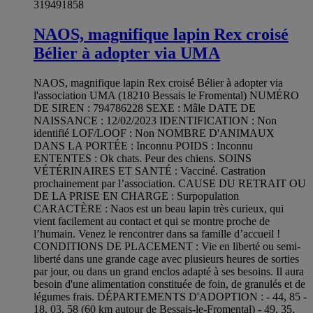
319491858
NAOS, magnifique lapin Rex croisé
Bélier à adopter via UMA
NAOS, magnifique lapin Rex croisé Bélier à adopter via
l'association UMA (18210 Bessais le Fromental) NUMÉRO
DE SIREN : 794786228 SEXE : Mâle DATE DE
NAISSANCE : 12/02/2023 IDENTIFICATION : Non
identifié LOF/LOOF : Non NOMBRE D'ANIMAUX
DANS LA PORTÉE : Inconnu POIDS : Inconnu
ENTENTES : Ok chats. Peur des chiens. SOINS
VÉTÉRINAIRES ET SANTÉ : Vacciné. Castration
prochainement par l’association. CAUSE DU RETRAIT OU
DE LA PRISE EN CHARGE : Surpopulation
CARACTÈRE : Naos est un beau lapin très curieux, qui
vient facilement au contact et qui se montre proche de
l’humain. Venez le rencontrer dans sa famille d’accueil !
CONDITIONS DE PLACEMENT : Vie en liberté ou semi-
liberté dans une grande cage avec plusieurs heures de sorties
par jour, ou dans un grand enclos adapté à ses besoins. Il aura
besoin d'une alimentation constituée de foin, de granulés et de
légumes frais. DÉPARTEMENTS D'ADOPTION : - 44, 85 -
18, 03, 58 (60 km autour de Bessais-le-Fromental) - 49, 35,