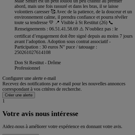
Mâle Smurf est un petit loulou un peu craintif au premier
abord, mais une fois rassuré et dans les bras, il se laisse
volontiers caresser 🥰 Avec de la patience, de la douceur et un
environnement calme, il prendra confiance et pourra révéler
toute sa tendresse 💛 📍 Visible à St Restitut (26) 📞
Renseignements : 06.51.41.58.69 ⚠️ N'oubliez pas : le
certificat d’engagement doit être signé depuis au moins 7 jours
avant l’adoption. Adoption sous contrat associatif -
Participation : 30 euros N° puce / tatouage :
250261027614108
Don St Restitut - Drôme
Professionnel
Configurer une alerte e-mail
Recevez des notifications par e-mail pour les nouvelles annonces
correspondant à vos critères de recherche.
Créer une alerte
1
Votre avis nous intéresse
Aidez-nous à améliorer votre expérience en donnant votre avis.