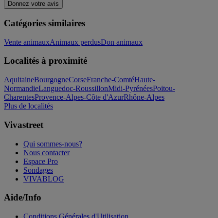
Donnez votre avis
Catégories similaires
Vente animaux
Animaux perdus
Don animaux
Localités à proximité
Aquitaine
Bourgogne
Corse
Franche-Comté
Haute-
Normandie
Languedoc-Roussillon
Midi-Pyrénées
Poitou-
Charentes
Provence-Alpes-Côte d'Azur
Rhône-Alpes
Plus de localités
Vivastreet
Qui sommes-nous?
Nous contacter
Espace Pro
Sondages
VIVABLOG
Aide/Info
Conditions Générales d'Utilisation