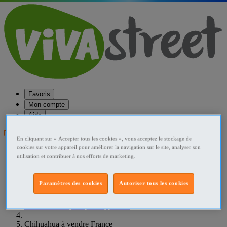
Favoris
Mon compte
Aide
Publier une annonce
En cliquant sur « Accepter tous les cookies », vous acceptez le stockage de
cookies sur votre appareil pour améliorer la navigation sur le site, analyser son
Favoris
utilisation et contribuer à nos efforts de marketing.
Publier une annonce
Menu
Paramètres des cookies
Autoriser tous les cookies
Accueil
France Ventes, adoptions, perdus
Chihuahua à vendre France