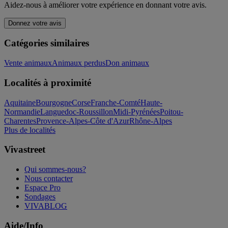
Aidez-nous à améliorer votre expérience en donnant votre avis.
Donnez votre avis
Catégories similaires
Vente animaux
Animaux perdus
Don animaux
Localités à proximité
Aquitaine
Bourgogne
Corse
Franche-Comté
Haute-
Normandie
Languedoc-Roussillon
Midi-Pyrénées
Poitou-
Charentes
Provence-Alpes-Côte d'Azur
Rhône-Alpes
Plus de localités
Vivastreet
Qui sommes-nous?
Nous contacter
Espace Pro
Sondages
VIVABLOG
Aide/Info