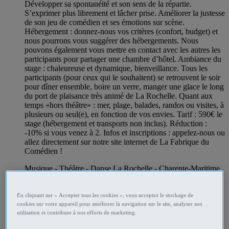
Développer sa spontanéité et son sens de la répartie.
S’exprimer plus librement et lâcher prise. Améliorer la justesse
de son jeu de comédien et ses émotions sur scène.
Hébergement : donnez-nous vos critères (confort, budget) et
nous pourrons vous suggérer des hébergements. Nous
pouvons également vous mettre en contact avec les autres les
participants pour partager une chambre d’hôtel. Ambiance du
stage : chaleureuse et dynamique, bienveillance. Tous les
participants (pour ceux qui le souhaitent) se retrouvent le soir
pour dîner ensemble, boire un verre, manger une glace le long
du port de plaisance très animé de La Rochelle. Quant aux
temps «hors théâtre» : mer, plage, balades, randos ou visites, à
plusieurs ou seul(e), en fonction de vos envies. Tarif : 590€ le
stage (hébergement et transports non inclus). Réduction :
-10% si vous venez à 2. Infos et inscriptions : appelez-nous ou
allez directement sur notre site internet de La Fabrique du
Comédien !
Musique - Théâtre - Danse La Rochelle - Charente-Maritime
Professionnel
En cliquant sur « Accepter tous les cookies », vous acceptez le stockage de
cookies sur votre appareil pour améliorer la navigation sur le site, analyser son
utilisation et contribuer à nos efforts de marketing.