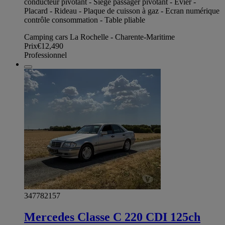
conducteur pivotant - Siège passager pivotant - Évier -
Placard - Rideau - Plaque de cuisson à gaz - Ecran numérique
contrôle consommation - Table pliable
Camping cars La Rochelle - Charente-Maritime
Prix
€12,490
Professionnel
347782157
Mercedes Classe C 220 CDI 125ch