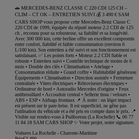
🚗 MERCEDES-BENZ CLASSE C 220 CDI 125 CH –
CLIM – CT OK – ENTRETIEN SUIVI 💰 3 490 € SAM
CARS SHOP vous propose cette Mercedes-Benz Classe C
220 CDI de 1999, équipée du réputé moteur 2.2 CDI de 125
ch , reconnu pour sa robustesse, sa fiabilité et sa longévité.
Avec 300 000 km, cette berline offre un excellent compromis
entre confort, fiabilité et faible consommation (environ 6
L/100 km). Son entretien a été suivi et son fonctionnement est
satisfaisant. ✅ Les points forts • Moteur 2.2 CDI fiable et
robuste • Entretien suivi • Contrôle technique de moins de 6
mois • Double des clés • Climatisation • Attelage •
Consommation réduite • Grand coffre • Habitabilité généreuse
Équipements • Climatisation • Direction assistée • Fermeture
centralisée • Vitres électriques • Rétroviseurs électriques •
Ordinateur de bord • Autoradio Mercedes d'origine • Feux
antibrouillard • Accoudoir central • Sellerie tissu / velours •
ABS • ESP • Airbags frontaux 📌 À noter : un léger impact
est présent sur le pare-brise. Il est superficiel, ne gêne pas
l'utilisation du véhicule et a été pris en compte dans le prix. 📍
Visible sur rendez-vous à Puilboreau (La Rochelle) 📞 06 77
11 84 18 SAM CARS SHOP ✨ Votre projet, notre signature.
Voitures La Rochelle - Charente-Maritime
Prix
€3,490