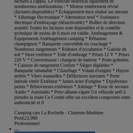
factures à l'appui. Le véhicule bénéficie également de
nombreuses améliorations : * Moteur entièrement révisé
(factures disponibles) * Échappement inox réalisé sur mesure
* Allumage électronique * Alternateur neuf * Assistance
électrique d'embrayage (désactivable) * Boîtier de direction
assistée Toutes les factures sont disponibles et le contrôle
technique de moins de 6 mois est valide. Aménagement &
Équipements Aménagement camping * Réhausse
champignon * Banquette convertible en couchage *
Nombreux rangements * Rideaux d'occultation * Galerie de
toit * Store extérieur * Toile d'ombrage * Prises 12 V * Prises
220 V * Convertisseur / chargeur de batterie * Porte-gobelets
* Caisson de rangement Confort * Sièges réglables *
Banquette rabattable * Chauffage * Volant d'origine * Hayon
arrière * Vitres manuelles * Déflecteurs ouvrants * Porte
latérale vitrée Extérieur * Jantes acier d'origine * Enjoliveurs
peints * Rétroviseurs extérieurs * Attelage * Roue de secours
Audio * Autoradio * Prise allume-cigare Un véhicule prêt à
prendre la route Ce Combi offre un excellent compromis entre
authenticité et fi
Camping cars La Rochelle - Charente-Maritime
Prix
€22,990
Professionnel