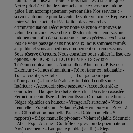
hors frais de mise à la route et hors frais liés à la carte grise.
Notre priorité : faire de votre achat une expérience unique
grâce à un accompagnement personnalisé Nos services : •
service à domicile pour la vente de votre véhicule • Reprise de
votre véhicule actuel • Réalisation des démarches
d’immatriculation Découvrez notre sélection et trouvez le
véhicule qui vous ressemble. ud83dudcde Sur rendez-vous
uniquement : afin de vous garantir une expérience exclusive
lors de votre passage dans nos locaux, nous sommes fermés
au public et vous accueillons uniquement sur rendez-vous.
Sous réserve d’erreurs. Nous consulter pour valider la liste des
options. OPTIONS ET ÉQUIPEMENTS : Audio -
Télécommunications : - Auto-radio - Bluetooth - Prise usb
Extérieur : - Jantes aluminium - Rétroviseur ext rabattable -
Toit ouvrant ( westfalia + 1 lit ) - Toit panoramique
(Transparent) - Porte latérale - Vitre latéral coulissante
Intérieur : - Accoudoir siège passager - Accoudoir siège
conducteur - Banquette rabattable en lit - Direction assistée -
Fermeture centralisée - Intérieur tissu - Ordinateur de bord -
Sièges réglables en hauteur - Vitrage AR surteinté - Vitres
manuelle - Volant cuir - Volant réglable en hauteur - Prise 12
V - Climatisation manuelle Pack : - Boîte manuelle - 5
rapports) - Siège manuelle pivotant - Volant réglable Sécurité :
- Abs - Esp - Alarme - Contrôle de pression de pneumatique
Aménagement : - Banquette pliable ( en lit ) - Siège