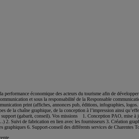
a performance économique des acteurs du tourisme afin de développer l’
communication et sous la responsabilité de la Responsable communication
ommunication print (affiches, annonces pub, éditions, infographies, l
tapes de la chaîne graphique, de la conception à l’impression ainsi qu’e
ur support (gabarit, conseil). Vos missions 1. Conception PAO, mise à 
) 2. Suivi de fabrication en lien avec les fournisseurs 3. Création grap
tes graphiques 6. Support-conseil des différents services de Charentes T
rente