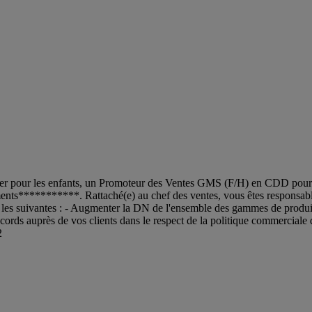
ter pour les enfants, un Promoteur des Ventes GMS (F/H) en CDD pour u
nts***********. Rattaché(e) au chef des ventes, vous êtes responsable
es suivantes : - Augmenter la DN de l'ensemble des gammes de produits ;
accords auprès de vos clients dans le respect de la politique commercial
2