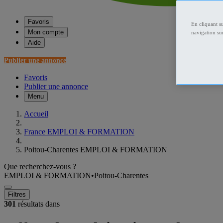
Favoris
En cliquant s
Mon compte
navigation sur
Aide
Publier une annonce
Favoris
Publier une annonce
Menu
Accueil
France EMPLOI & FORMATION
Poitou-Charentes EMPLOI & FORMATION
Que recherchez-vous ?
EMPLOI & FORMATION
•
Poitou-Charentes
Filtres
301
résultats dans