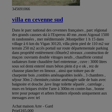
345691066
villa en cevenne sud
Dans le parc national des cevennes françaises , parc régional
des grands causses ski à l'Esperou 40 mn ,mont Aigoual 1500
m randonnées , mer méditerranée ,Montpellier 1 h 15 dans
village à 6 km du Vigan 30120, villa plein pied de 110 m2 sur
terrain 250 m2 accès portail sur route départementale parking
dans propriété entièrement clôturée2 niveaux ,construction de
maçon :ouvrants double vitrages neufs , chaufferie central
radiateurs fonte chaudière fuel entretenue , cuve : 3000 litres
sous sol demi enterré murs béton plein d p e ok , rez de
chausse plancher en limoux , ainsi que toiture pas de
charpente bois ,combles aménageables isolés , 3 chambres ,
séjour 30m 2 cheminée,cuisine aménagée salle de bain avec
baignoire et douche ,lave linge toilette séparée , carrelage ,
murs en briques rivière l'arre à 300m en contre-bas , bonne
terre pour potager et arbres fruitiers réponds uniquement aux
messages avec tel
Achat maison Arre - Gard
Prix
€165,000