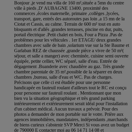
Bonjour ,je vend ma villa de 160 m²,située a 5mn du centre
ville à pieds ,D' AUBAGNE 13400. proximité des
commerces ,écoles maternelle, primaire ,collèges ,lycées,
transport, gare, entrés des autoroutes pas loin ,a 15 mn de la
Ciotat et Cassis, au calme. Terrain de 600 m² tout en auto
bloquants et d'allés ,grandes terrasses, piscine en dur, puits,
portail électrique .Petit chalet en bois, Four a Pizza .Pas de
problèmes pour les véhicules . 1er ETAGE/ deux grandes
chambres avec salle de bain ,solarium vue sur la Ste Baume et
Garlaban REZ de chaussée ,grande pièce a vivre de 50 m²(
séjour, et salle a manger) avec cheminée, cuisine semi ouverte
équipée, petite cellier, WC séparé, salle d'eau. Entrée de
dégagement .Buanderie avec chaudière au gaz. Très grande
chambre parentale de 35 m²,possible de la séparer en deux
chambres ,bureau, salle d'eau et WC. Pas de charges.
Précisons que celle ci est étudiée pour une personne
handicapée en fauteuil roulant d'ailleurs tout le RC est conçu
pour personne sur fauteuil roulant . Mentionnant que mon
bien vu la situation géographique et très grand parking
intérieurement et extérieurement serait idéal pour l'installation
d'un cabinet médical. Aucun travaux a prévoir. Pour des
photos a demander de mon portable sur le votre. Prière aux
agences immobilières, mandataires, indépendants ,marchands
de biens curieux s'abstenir SVP Merci Si vous avez un budget
de 790000 E contacter moi au 06 14 71 14 08 et