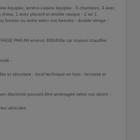
sine équipée, arrière-cuisine équipée - 5 chambres, 4 avec
es d'eau, 1 avec placard et double vasque - 2 wc 1
 ou bureau ou autre selon vos besoins - double vitrage -
E PAR AN environ 400/450e car maison chauffée
icité -
ée et sécurisée - local technique en bois - terrasse et
c électricité pouvant être aménagée selon vos désirs -
 les véhicules