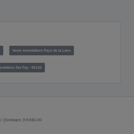
s
Vente immobiliere Pays de la Loire
obiliere Ste Foy - 85150
o
Sondages
VIVABLOG