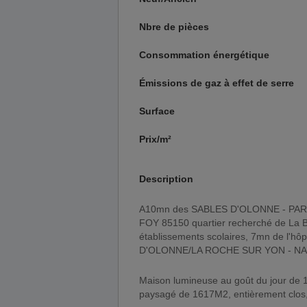
Nbre de pièces
Consommation énergétique
Émissions de gaz à effet de serre
Surface
Prix/m²
Description
A10mn des SABLES D'OLONNE - PARTICULIER vend maison de plain-pied de 167M2 - à SAINTE
FOY 85150 quartier recherché de La Bi
établissements scolaires, 7mn de l'hôp
D'OLONNE/LA ROCHE SUR YON - N
Maison lumineuse au goût du jour de 
paysagé de 1617M2, entièrement clos, 