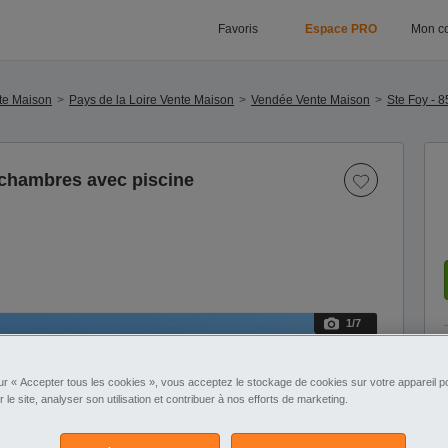
Favoris
Espace PRO
Mon c
te Maison
Pays de la Loire Vente Maison
Vendée Vente Maison
Ste Foy - 
chambres avec piscine
1
/7
ur « Accepter tous les cookies », vous acceptez le stockage de cookies sur votre appareil po
r le site, analyser son utilisation et contribuer à nos efforts de marketing.