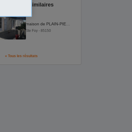
Annonces similaires
maison de PLAIN-PIED de 5 CHAMBRES + PISCINE
Ste Foy - 85150
« Tous les résultats