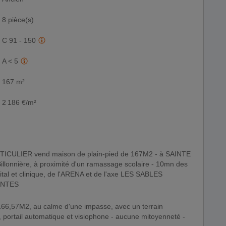
8 pièce(s)
C 91 - 150
A < 5
167 m²
2 186 €/m²
llonnière, à proximité d'un ramassage scolaire - 10mn des
ital et clinique, de l'ARENA et de l'axe LES SABLES
ANTES
166,57M2, au calme d'une impasse, avec un terrain
portail automatique et visiophone - aucune mitoyenneté -