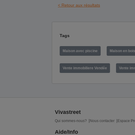
< Retour aux résultats
Tags
Maison avec piscine
Maison en boi
Vente immobiliere Vendée
Vente imm
Vivastreet
Qui sommes-nous?
Nous contacter
Espace Pr
Aide/Info