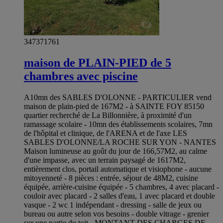
347371761
maison de PLAIN-PIED de 5
chambres avec piscine
A10mn des SABLES D'OLONNE - PARTICULIER vend
maison de plain-pied de 167M2 - à SAINTE FOY 85150
quartier recherché de La Billonnière, à proximité d'un
ramassage scolaire - 10mn des établissements scolaires, 7mn
de l'hôpital et clinique, de l'ARENA et de l'axe LES
SABLES D'OLONNE/LA ROCHE SUR YON - NANTES
Maison lumineuse au goût du jour de 166,57M2, au calme
d'une impasse, avec un terrain paysagé de 1617M2,
entièrement clos, portail automatique et visiophone - aucune
mitoyenneté - 8 pièces : entrée, séjour de 48M2, cuisine
équipée, arrière-cuisine équipée - 5 chambres, 4 avec placard -
couloir avec placard - 2 salles d'eau, 1 avec placard et double
vasque - 2 wc 1 indépendant - dressing - salle de jeux ou
bureau ou autre selon vos besoins - double vitrage - grenier
sur une partie du toit - MONTANT DES CHARGES DE