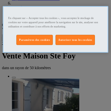
Vendée Vente Maison
Ste Foy - 85150 Vente Maison
En cliquant sur « Accepter tous les cookies », vous acceptez le stockage de
cookies sur votre appareil pour améliorer la navigation sur le site, analyser son
Que recherchez-vous ?
utilisation et contribuer à nos efforts de marketing.
Vente Maison
•
Ste Foy - 85150
Filtres
Paramètres des cookies
Autoriser tous les cookies
2
résultats dans
Vente Maison Ste Foy
dans un rayon de
50 kilomètres