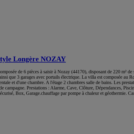
le Longère NOZAY
 de 6 pièces à saisir à Nozay (44170), disposant de 220 m² de surfa
ainsi que 3 garages avec portails électrique. La villa est composée au 
tale et d'une chambre. A l'étage 2 chambres salle de bains. Les prestati
e campagne. Prestations : Alarme, Cave, Clôture, Dépendances, Piscine,
écurisé, Box, Garage.chauffage par pompe à chaleur et géothermie. Carac