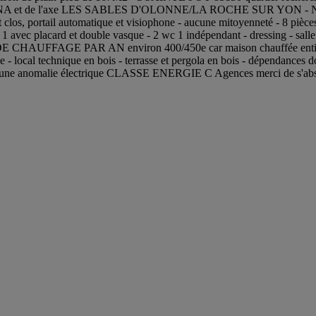
de l'ARENA et de l'axe LES SABLES D'OLONNE/LA ROCHE SUR YON - 
los, portail automatique et visiophone - aucune mitoyenneté - 8 pièces 
, 1 avec placard et double vasque - 2 wc 1 indépendant - dressing - sall
HAUFFAGE PAR AN environ 400/450e car maison chauffée entièrement 
isée - local technique en bois - terrasse et pergola en bois - dépendance
es aucune anomalie électrique CLASSE ENERGIE C Agences merci de s'abs