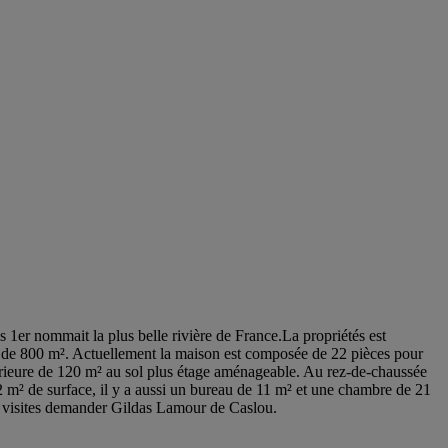
1er nommait la plus belle rivière de France.La propriétés est
s de 800 m². Actuellement la maison est composée de 22 pièces pour
térieure de 120 m² au sol plus étage aménageable. Au rez-de-chaussée
e 42 m² de surface, il y a aussi un bureau de 11 m² et une chambre de 21
 et visites demander Gildas Lamour de Caslou.