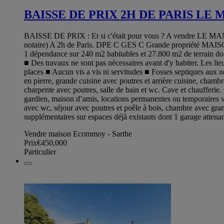
BAISSE DE PRIX 2H DE PARIS LE MA
BAISSE DE PRIX : Et si c'était pour vous ? A vendre LE M
notaire) A 2h de Paris. DPE C GES C Grande propriété MAI
1 dépendance sur 240 m2 habitables et 27.800 m2 de terrain don
■ Des travaux ne sont pas nécessaires avant d'y habiter. Les l
places ■ Aucun vis a vis ni servitudes ■ Fosses septiques aux 
en pierre, grande cuisine avec poutres et arrière cuisine, chamb
charpente avec poutres, salle de bain et wc. Cave et chaufferi
gardien, maison d’amis, locations permanentes ou temporaires via 
avec wc, séjour avec poutres et poêle à bois, chambre avec gran
supplémentaires sur espaces déjà existants dont 1 garage attenant
Vendre maison Ecommoy - Sarthe
Prix
€450,000
Particulier