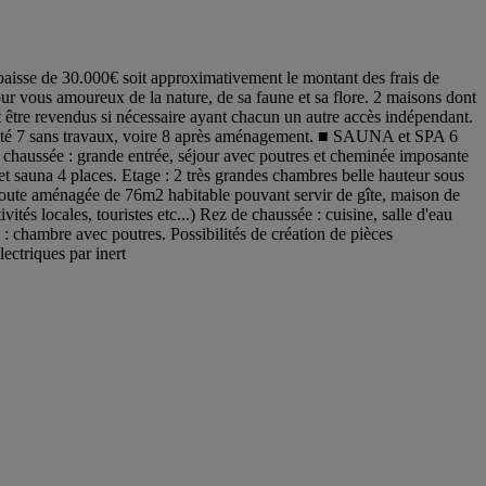
de 30.000€ soit approximativement le montant des frais de
 amoureux de la nature, de sa faune et sa flore. 2 maisons dont
 être revendus si nécessaire ayant chacun un autre accès indépendant.
bilité 7 sans travaux, voire 8 après aménagement. ■ SAUNA et SPA 6
 chaussée : grande entrée, séjour avec poutres et cheminée imposante
 et sauna 4 places. Etage : 2 très grandes chambres belle hauteur sous
 toute aménagée de 76m2 habitable pouvant servir de gîte, maison de
és locales, touristes etc...) Rez de chaussée : cuisine, salle d'eau
: chambre avec poutres. Possibilités de création de pièces
ectriques par inert