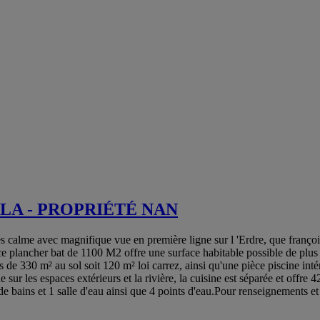
LA - PROPRIÉTÉ NAN
calme avec magnifique vue en première ligne sur l 'Erdre, que françois 
ce plancher bat de 1100 M2 offre une surface habitable possible de plu
de 330 m² au sol soit 120 m² loi carrez, ainsi qu'une pièce piscine in
e sur les espaces extérieurs et la rivière, la cuisine est séparée et offr
 de bains et 1 salle d'eau ainsi que 4 points d'eau.Pour renseignements