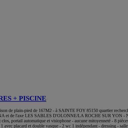
RES + PISCINE
lain-pied de 167M2 - à SAINTE FOY 85150 quartier recherché de L
de l'ARENA et de l'axe LES SABLES D'OLONNE/LA ROCHE SUR YON - 
los, portail automatique et visiophone - aucune mitoyenneté - 8 pièces 
, 1 avec placard et double vasque - 2 wc 1 indépendant - dressing - sall