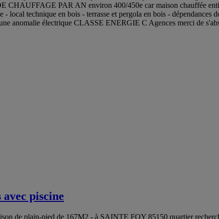
HAUFFAGE PAR AN environ 400/450e car maison chauffée entièrement 
isée - local technique en bois - terrasse et pergola en bois - dépendance
es aucune anomalie électrique CLASSE ENERGIE C Agences merci de s'abs
avec piscine
lain-pied de 167M2 - à SAINTE FOY 85150 quartier recherché de L