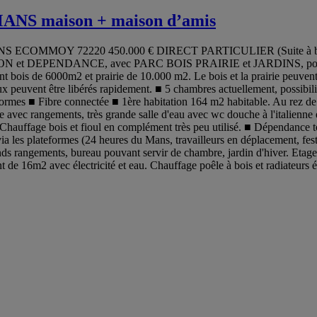
NS maison + maison d’amis
ANS ECOMMOY 72220 450.000 € DIRECT PARTICULIER (Suite à baisse 
SON et DEPENDANCE, avec PARC BOIS PRAIRIE et JARDINS, pour vous
t bois de 6000m2 et prairie de 10.000 m2. Le bois et la prairie peuvent
ieux peuvent être libérés rapidement. ■ 5 chambres actuellement, possi
normes ■ Fibre connectée ■ 1ère habitation 164 m2 habitable. Au rez de
re avec rangements, très grande salle d'eau avec wc douche à l'italienne
e. Chauffage bois et fioul en complément très peu utilisé. ■ Dépendance
les plateformes (24 heures du Mans, travailleurs en déplacement, festivit
ds rangements, bureau pouvant servir de chambre, jardin d'hiver. Etage 
 de 16m2 avec électricité et eau. Chauffage poêle à bois et radiateurs él