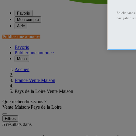
Favoris
En cliquant s
navigation sur
Mon compte
Aide
Publier une annonce
Favoris
Publier une annonce
Menu
Accueil
France Vente Maison
Pays de la Loire Vente Maison
Que recherchez-vous ?
Vente Maison
•
Pays de la Loire
Filtres
5
résultats dans