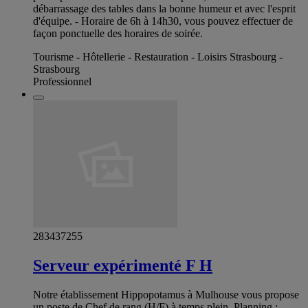
débarrassage des tables dans la bonne humeur et avec l'esprit
d'équipe. - Horaire de 6h à 14h30, vous pouvez effectuer de
façon ponctuelle des horaires de soirée.
Tourisme - Hôtellerie - Restauration - Loisirs Strasbourg -
Strasbourg
Professionnel
283437255
Serveur expérimenté F H
Notre établissement Hippopotamus à Mulhouse vous propose
un poste de Chef de rang (H/F) à temps plein. Planning : -