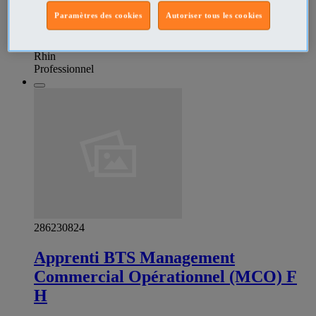
conteneurs - Contrôler l'état du matériel et signaler les
Paramètres des cookies
Autoriser tous les cookies
dysfonctionnements
Tourisme - Hôtellerie - Restauration - Loisirs St Louis - Haut-
Rhin
Professionnel
286230824
Apprenti BTS Management
Commercial Opérationnel (MCO) F
H