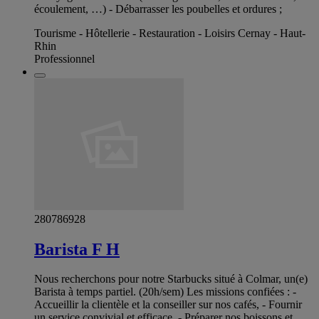
écoulement, …) - Débarrasser les poubelles et ordures ;
Tourisme - Hôtellerie - Restauration - Loisirs Cernay - Haut-
Rhin
Professionnel
280786928
Barista F H
Nous recherchons pour notre Starbucks situé à Colmar, un(e)
Barista à temps partiel. (20h/sem) Les missions confiées : -
Accueillir la clientèle et la conseiller sur nos cafés, - Fournir
un service convivial et efficace, - Préparer nos boissons et