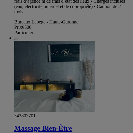
frais d’agence ni de frais d’état des lieux • Charges incluses
(eau, électricité, internet et de copropriété) • Caution de 2
mois
Bureaux Labege - Haute-Garonne
Prix
€500
Particulier
343807701
Massage Bien-Être