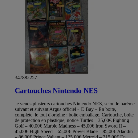
347882257
Cartouches Nintendo NES
Je vends plusieurs cartouches Nintendo NES, selon le baréme
suivant et suivant Argus officiel « E-Bay » En boite,
complète, le tout d'origine : boite emballage, Cartouche, boite
de protection en plastique, notice Turtles – 35,00€ Fighting
Golf – 40,00€ Marble Madness – 45,00€ Iron Sword II –
45,00€ High Speed – 65,00€ Power Blade – 85,00€ Aladdin
– 86,00€ Prince Valiant – 125,00€ Metroid – 215,00€ En