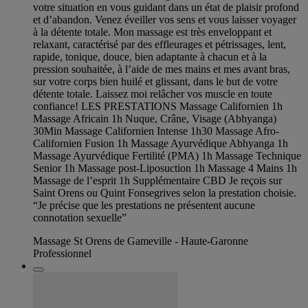
votre situation en vous guidant dans un état de plaisir profond
et d’abandon. Venez éveiller vos sens et vous laisser voyager
à la détente totale. Mon massage est très enveloppant et
relaxant, caractérisé par des effleurages et pétrissages, lent,
rapide, tonique, douce, bien adaptante à chacun et à la
pression souhaitée, à l’aide de mes mains et mes avant bras,
sur votre corps bien huilé et glissant, dans le but de votre
détente totale. Laissez moi relâcher vos muscle en toute
confiance! LES PRESTATIONS Massage Californien 1h
Massage Africain 1h Nuque, Crâne, Visage (Abhyanga)
30Min Massage Californien Intense 1h30 Massage Afro-
Californien Fusion 1h Massage Ayurvédique Abhyanga 1h
Massage Ayurvédique Fertilité (PMA) 1h Massage Technique
Senior 1h Massage post-Liposuction 1h Massage 4 Mains 1h
Massage de l’esprit 1h Supplémentaire CBD Je reçois sur
Saint Orens ou Quint Fonsegrives selon la prestation choisie.
“Je précise que les prestations ne présentent aucune
connotation sexuelle”
Massage St Orens de Gameville - Haute-Garonne
Professionnel