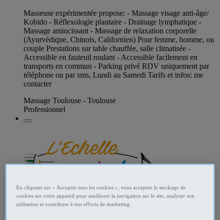
Masseuse expérimentée propose: - Massage visage anti-âge/
Kobido - Réflexologie plantaire - Drainage lymphatique -
Massage amincissant - Massage de relaxation corporelle
(Ayurvédique, Chinois, Californien) Pour femme, homme, ou
couple Prestations sur table chauffée, salle climatisée -
Accessible en fauteuil roulant - Accessible facilement en
transports en commun - Parking privé RDV uniquement par
téléphone ou par sms, Lundi au Samedi Tarifs et infos: me
contacter
Massage Toulouse - Toulouse
Professionnel
En cliquant sur « Accepter tous les cookies », vous acceptez le stockage de
cookies sur votre appareil pour améliorer la navigation sur le site, analyser son
utilisation et contribuer à nos efforts de marketing.