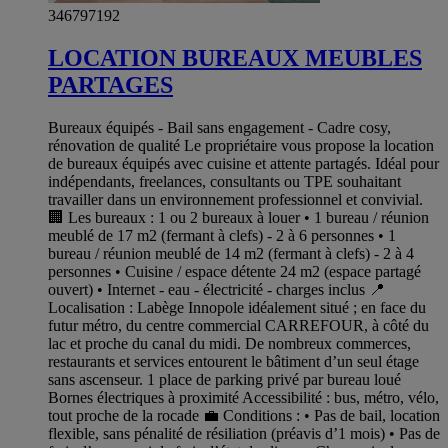
346797192
LOCATION BUREAUX MEUBLES
PARTAGES
Bureaux équipés - Bail sans engagement - Cadre cosy,
rénovation de qualité Le propriétaire vous propose la location
de bureaux équipés avec cuisine et attente partagés. Idéal pour
indépendants, freelances, consultants ou TPE souhaitant
travailler dans un environnement professionnel et convivial.
🏢 Les bureaux : 1 ou 2 bureaux à louer • 1 bureau / réunion
meublé de 17 m2 (fermant à clefs) - 2 à 6 personnes • 1
bureau / réunion meublé de 14 m2 (fermant à clefs) - 2 à 4
personnes • Cuisine / espace détente 24 m2 (espace partagé
ouvert) • Internet - eau - électricité - charges inclus 📍
Localisation : Labège Innopole idéalement situé ; en face du
futur métro, du centre commercial CARREFOUR, à côté du
lac et proche du canal du midi. De nombreux commerces,
restaurants et services entourent le bâtiment d’un seul étage
sans ascenseur. 1 place de parking privé par bureau loué
Bornes électriques à proximité Accessibilité : bus, métro, vélo,
tout proche de la rocade 💼 Conditions : • Pas de bail, location
flexible, sans pénalité de résiliation (préavis d’1 mois) • Pas de