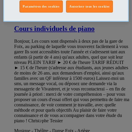
Paramètres des cookies
Autoriser tous les cookies
347981194
Cours individuels de piano
Bonjour, Les cours sont dispensés à deux pas de la gare de
Foix, au parking de laquelle vous trouverez facilement à vous
garer Ils sont accessibles toute l'année et s'adressent tant aux
enfants (à partir de 4 ans) qu'aux adultes, quel que soit leur
niveau PLEIN TARIF ► 20 € de l'heure TARIF RÉDUIT
► 15 € de l'heure (s'adresse aux étudiants, aux jeunes adultes
de moins de 26 ans, aux demandeurs d'emploi, ainsi qu'aux
familles avec un QF inférieur à 1500 euros) Laissez-moi un
sms, un message vocal, ou déposez une demande via la
messagerie de Vivastreet, et je vous recontacterai – en fin de
journée à priori : merci de votre compréhension – pour vous
proposer un cours d'essai offert qui vous permettra de faire ma
connaissance, de voir comment je travaille, avec quelle
méthode et pour quels objectifs Au plaisir de faire votre
connaissance et de vous accompagner dans votre étude du
piano ! Christ♪phe Tessier
Musique - Théâtre - Danse Foix - Ariège