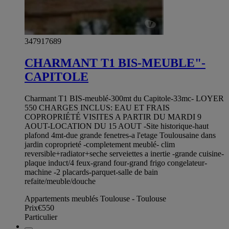
347917689
CHARMANT T1 BIS-MEUBLE"-
CAPITOLE
Charmant T1 BIS-meublé-300mt du Capitole-33mc- LOYER
550 CHARGES INCLUS: EAU ET FRAIS
COPROPRIÉTÉ VISITES A PARTIR DU MARDI 9
AOUT-LOCATION DU 15 AOUT -Site historique-haut
plafond 4mt-due grande fenetres-a l'etage Toulousaine dans
jardin coproprieté -completement meublé- clim
reversible+radiator+seche serveiettes a inertie -grande cuisine-
plaque induct/4 feux-grand four-grand frigo congelateur-
machine -2 placards-parquet-salle de bain
refaite/meuble/douche
Appartements meublés Toulouse - Toulouse
Prix
€550
Particulier