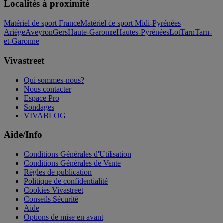
Localités à proximité
Matériel de sport France
Matériel de sport Midi-Pyrénées
Ariège
Aveyron
Gers
Haute-Garonne
Hautes-Pyrénées
Lot
Tarn
Tarn-
et-Garonne
Vivastreet
Qui sommes-nous?
Nous contacter
Espace Pro
Sondages
VIVABLOG
Aide/Info
Conditions Générales d'Utilisation
Conditions Générales de Vente
Règles de publication
Politique de confidentialité
Cookies Vivastreet
Conseils Sécurité
Aide
Options de mise en avant