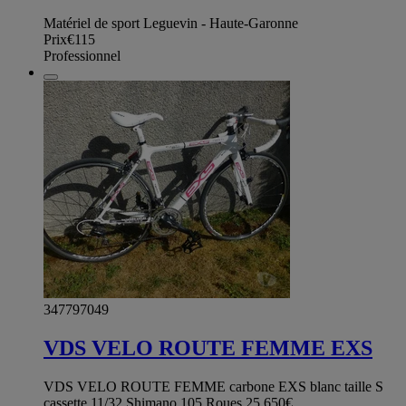
Matériel de sport Leguevin - Haute-Garonne
Prix
€115
Professionnel
347797049
VDS VELO ROUTE FEMME EXS
VDS VELO ROUTE FEMME carbone EXS blanc taille S
cassette 11/32 Shimano 105 Roues 25 650€