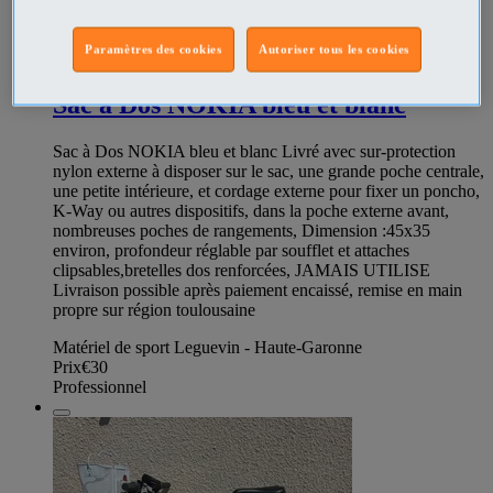
Paramètres des cookies
Autoriser tous les cookies
347853937
Sac à Dos NOKIA bleu et blanc
Sac à Dos NOKIA bleu et blanc Livré avec sur-protection
nylon externe à disposer sur le sac, une grande poche centrale,
une petite intérieure, et cordage externe pour fixer un poncho,
K-Way ou autres dispositifs, dans la poche externe avant,
nombreuses poches de rangements, Dimension :45x35
environ, profondeur réglable par soufflet et attaches
clipsables,bretelles dos renforcées, JAMAIS UTILISE
Livraison possible après paiement encaissé, remise en main
propre sur région toulousaine
Matériel de sport Leguevin - Haute-Garonne
Prix
€30
Professionnel