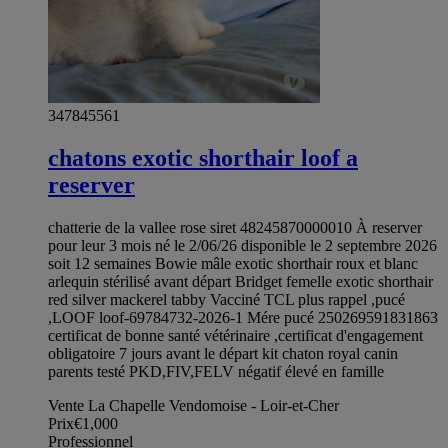
347845561
chatons exotic shorthair loof a
reserver
chatterie de la vallee rose siret 48245870000010 À reserver
pour leur 3 mois né le 2/06/26 disponible le 2 septembre 2026
soit 12 semaines Bowie mâle exotic shorthair roux et blanc
arlequin stérilisé avant départ Bridget femelle exotic shorthair
red silver mackerel tabby Vacciné TCL plus rappel ,pucé
,LOOF loof-69784732-2026-1 Mére pucé 250269591831863
certificat de bonne santé vétérinaire ,certificat d'engagement
obligatoire 7 jours avant le départ kit chaton royal canin
parents testé PKD,FIV,FELV négatif élevé en famille
Vente La Chapelle Vendomoise - Loir-et-Cher
Prix
€1,000
Professionnel