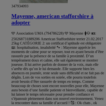
347934093
Mayenne, american stafforshire à
adopter
🩵 Association UMA (794786228) 🩵 Mayenne 🚺🐶 🪪:
250268731889206 American Staffordshire terrier 21.02.2017
25kg CATÉGORIE 2: un certificat d’aptitude est obligatoire
📖: hospitalisation, insalubrité 🐾 : Mayenne apprécie les
moments de calme pour se reposer, tout en ayant besoin d’être
rassurée par la présence de sa famille à proximité. D’un
tempérament doux et calme, elle sait également se montrer
joueuse. Il lui arrive parfois de donner de la voix, mais elle
s’arrête dès qu’on le lui demande. Elle supporte bien les
absences en journée, reste seule sans difficulté et ne fait pas de
dégâts. Lors de vos sorties en soirée, elle pourra toutefois
avoir besoin d’être rassurée de temps en temps. Comme
beaucoup de choses sont encore nouvelles pour elle, Mayenne
aura besoin d’une famille patiente et bienveillante, capable de
lui laisser le temps nécessaire pour prendre confiance et
s’épanouir pleinement dans son nouvel environnement. Venez
la rencontrer dans sa famille d’accueil ! 🥰 : Ok chats , ok