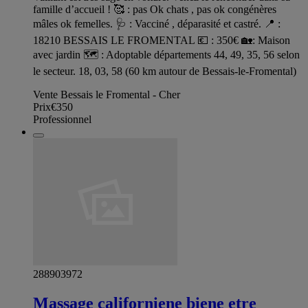
famille d’accueil ! 🥰 : pas Ok chats , pas ok congénères
mâles ok femelles. 🩺 : Vacciné , déparasité et castré. 📍 :
18210 BESSAIS LE FROMENTAL 💶 : 350€ 🏡: Maison
avec jardin 🗺️ : Adoptable départements 44, 49, 35, 56 selon
le secteur. 18, 03, 58 (60 km autour de Bessais-le-Fromental)
Vente Bessais le Fromental - Cher
Prix
€350
Professionnel
288903972
Massage californiene biene etre