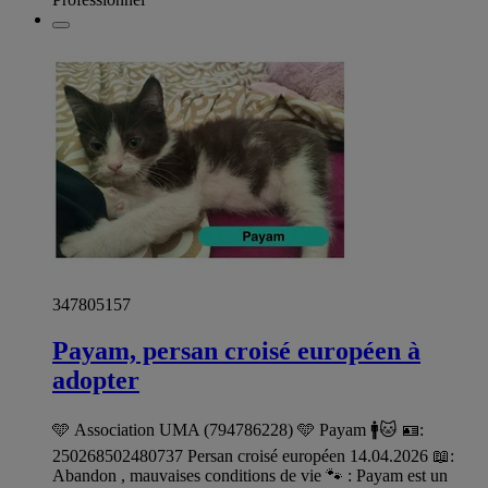
347805157
Payam, persan croisé européen à
adopter
🩵 Association UMA (794786228) 🩵 Payam 🚹🐱 🪪:
250268502480737 Persan croisé européen 14.04.2026 📖:
Abandon , mauvaises conditions de vie 🐾 : Payam est un