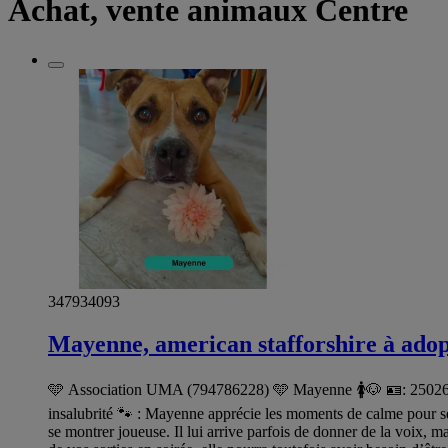
Achat, vente animaux Centre
347934093
Mayenne, american stafforshire à ado
🩵 Association UMA (794786228) 🩵 Mayenne 🚺🐶 🪪: 25026873
insalubrité 🐾 : Mayenne apprécie les moments de calme pour se 
se montrer joueuse. Il lui arrive parfois de donner de la voix, ma