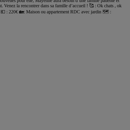
ouvelles pour elle, Mayenne aura besoin d’une famille patiente et
. Venez la rencontrer dans sa famille d’accueil ! 🥰 : Ok chats , ok
CY 💶 : 220€ 🏡: Maison ou appartement RDC avec jardin 🗺️ :