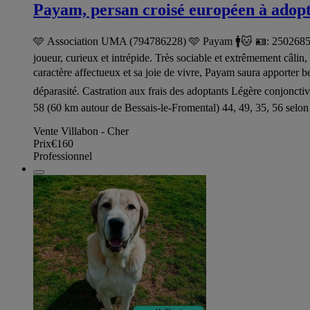
Payam, persan croisé européen à adop
🩵 Association UMA (794786228) 🩵 Payam 🚹🐱 🪪: 2502685024
joueur, curieux et intrépide. Très sociable et extrêmement câli
caractère affectueux et sa joie de vivre, Payam saura apporter b
déparasité. Castration aux frais des adoptants Légère conjonc
58 (60 km autour de Bessais-le-Fromental) 44, 49, 35, 56 selon 
Vente Villabon - Cher
Prix
€160
Professionnel