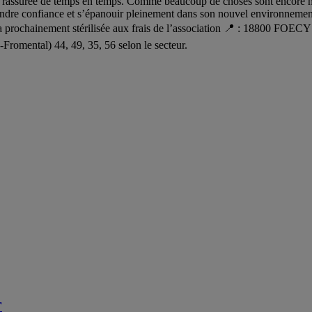
être rassurée de temps en temps. Comme beaucoup de choses sont encore n
rendre confiance et s’épanouir pleinement dans son nouvel environnement
era prochainement stérilisée aux frais de l’association 📍 : 18800 FOE
Fromental) 44, 49, 35, 56 selon le secteur.
r