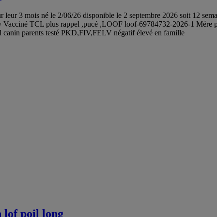
r leur 3 mois né le 2/06/26 disponible le 2 septembre 2026 soit 12 semai
abby Vacciné TCL plus rappel ,pucé ,LOOF loof-69784732-2026-1 Mére pu
yal canin parents testé PKD,FIV,FELV négatif élevé en famille
lof poil long