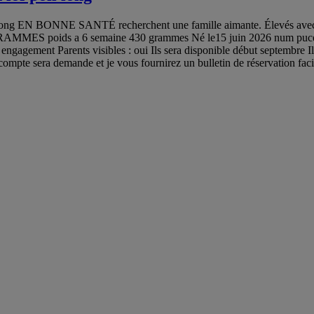
 long EN BONNE SANTÉ recherchent une famille aimante. Élevés avec so
9 GRAMMES poids a 6 semaine 430 grammes Né le15 juin 2026 num p
 d engagement Parents visibles : oui Ils sera disponible début septembre 
compte sera demande et je vous fournirez un bulletin de réservation faci