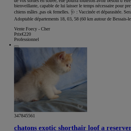
de vos sorties en soirée, elle pourra toutefois avoir besoin d’
bienveillante, capable de lui laisser le temps nécessaire pour p
chiens mâles ,pas ok femelles. 🩺 : Vaccinée et déparasitée. S
Adoptable départements 18, 03, 58 (60 km autour de Bessais-le-
Vente Foecy - Cher
Prix
€220
Professionnel
347845561
chatons exotic shorthair loof a reserve