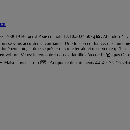
ter
400619 Berger d’Asie centrale 17.10.2024 60kg 📖: Abandon 🐾 : Vailla
il puisse vous accorder sa confiance. Une fois en confiance, c’est un chie
 indépendante, il aime se prélasser sur le terrain et observer ce qu’il se 
 en voiture. Venez le rencontrer dans sa famille d’accueil ! 🥰 : pas Ok 
son avec jardin 🗺️ : Adoptable départements 44, 49, 35, 56 selon l