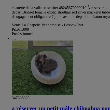
chatterie de la vallee rose siret 48245870000010 À reserver pou
départ Bridget femelle exotic shorthair red silver mackerel t
d'engagement obligatoire 7 jours avant le départ kit chaton ro
Vente La Chapelle Vendomoise - Loir-et-Cher
Prix
€1,000
Professionnel
347836829
a réserver un petit mâle chihuahua non 