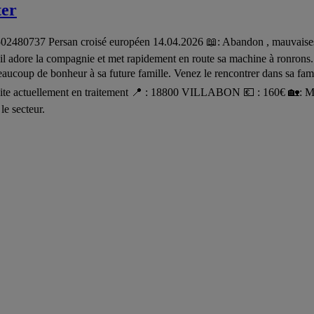
ter
80737 Persan croisé européen 14.04.2026 📖: Abandon , mauvaises con
n, il adore la compagnie et met rapidement en route sa machine à ronrons
eaucoup de bonheur à sa future famille. Venez le rencontrer dans sa famil
tivite actuellement en traitement 📍 : 18800 VILLABON 💶 : 160€ 🏡: M
le secteur.