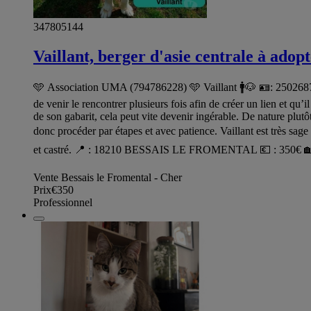
347805144
Vaillant, berger d'asie centrale à adop
🩵 Association UMA (794786228) 🩵 Vaillant 🚹🐶 🪪: 250268781
de venir le rencontrer plusieurs fois afin de créer un lien et qu’
de son gabarit, cela peut vite devenir ingérable. De nature plutôt
donc procéder par étapes et avec patience. Vaillant est très sage
et castré. 📍 : 18210 BESSAIS LE FROMENTAL 💶 : 350€ 🏡: Mai
Vente Bessais le Fromental - Cher
Prix
€350
Professionnel