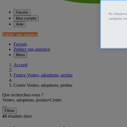
Favoris
En cliquant s
Mon compte
navigation sur
Aide
Publier une annonce
Favoris
Publier une annonce
Menu
Accueil
France Ventes, adoptions, perdus
Centre Ventes, adoptions, perdus
Que recherchez-vous ?
Ventes, adoptions, perdus
•
Centre
Filtres
43
résultats dans