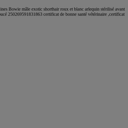
nes Bowie mâle exotic shorthair roux et blanc arlequin stérilisé avant
cé 250269591831863 certificat de bonne santé vétérinaire ,certificat