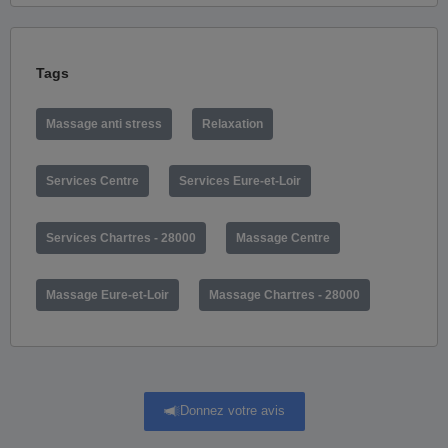
Tags
Massage anti stress
Relaxation
Services Centre
Services Eure-et-Loir
Services Chartres - 28000
Massage Centre
Massage Eure-et-Loir
Massage Chartres - 28000
Donnez votre avis