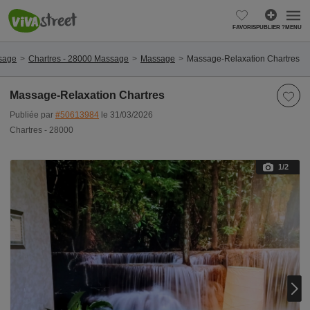
FAVORIS
PUBLIER ?
MENU
ssage
Chartres - 28000 Massage
Massage
Massage-Relaxation Chartres
Massage-Relaxation Chartres
Publiée par
#50613984
le 31/03/2026
Chartres - 28000
1
/2