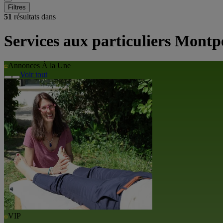
Filtres
51
résultats dans
Services aux particuliers Montpe
Annonces À la Une
Voir tout
VIP