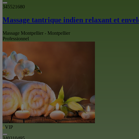
345521680
Massage tantrique indien relaxant et enve
Massage Montpellier - Montpellier
Professionnel
VIP
340310495