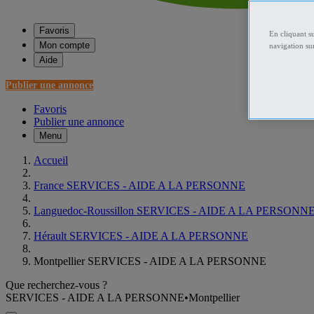
Favoris
En cliquant s
Mon compte
navigation sur
Aide
Publier une annonce
Favoris
Publier une annonce
Menu
Accueil
France SERVICES - AIDE A LA PERSONNE
Languedoc-Roussillon SERVICES - AIDE A LA PERSONN
Hérault SERVICES - AIDE A LA PERSONNE
Montpellier SERVICES - AIDE A LA PERSONNE
Que recherchez-vous ?
SERVICES - AIDE A LA PERSONNE
•
Montpellier