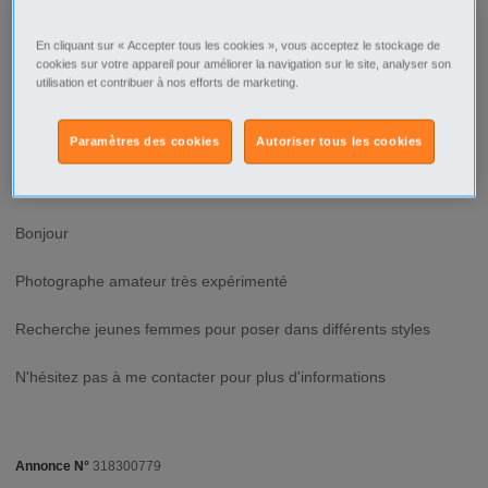
Ville/Code postal
Languedoc-Roussillon
Hérault
En cliquant sur « Accepter tous les cookies », vous acceptez le stockage de
Montpellier
cookies sur votre appareil pour améliorer la navigation sur le site, analyser son
utilisation et contribuer à nos efforts de marketing.
Montpellier - 34000
Type d'annonce
Particulier Offre
Paramètres des cookies
Autoriser tous les cookies
Description
Bonjour
Photographe amateur très expérimenté
Recherche jeunes femmes pour poser dans différents styles
N'hésitez pas à me contacter pour plus d'informations
Annonce N°
318300779