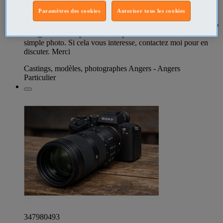
voulant faire de la creation de contenu depuis les images
Paramètres des cookies
Autoriser tous les cookies
jusqu'à la stratégie de mise en ligne. C'est tres serieux et je
suis carré dans mes methodes, je peux aussi vous apporter bcp
d'originalité avec plein d'idées qui sortent de l'ordinaire de la
simple photo. Si cela vous interesse, contactez moi pour en
discuter. Merci
Castings, modèles, photographes Angers - Angers
Particulier
347980493