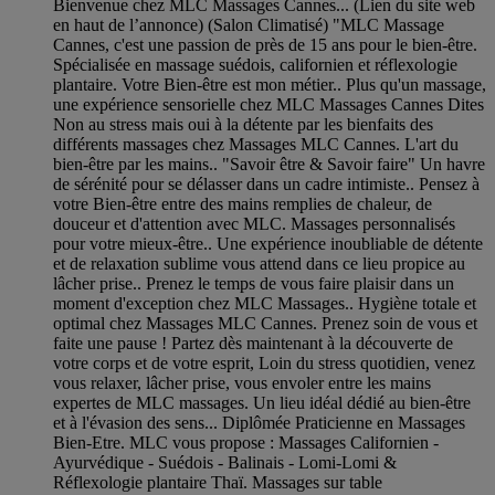
Bienvenue chez MLC Massages Cannes... (Lien du site web
en haut de l’annonce) (Salon Climatisé) "MLC Massage
Cannes, c'est une passion de près de 15 ans pour le bien-être.
Spécialisée en massage suédois, californien et réflexologie
plantaire. Votre Bien-être est mon métier.. Plus qu'un massage,
une expérience sensorielle chez MLC Massages Cannes Dites
Non au stress mais oui à la détente par les bienfaits des
différents massages chez Massages MLC Cannes. L'art du
bien-être par les mains.. "Savoir être & Savoir faire" Un havre
de sérénité pour se délasser dans un cadre intimiste.. Pensez à
votre Bien-être entre des mains remplies de chaleur, de
douceur et d'attention avec MLC. Massages personnalisés
pour votre mieux-être.. Une expérience inoubliable de détente
et de relaxation sublime vous attend dans ce lieu propice au
lâcher prise.. Prenez le temps de vous faire plaisir dans un
moment d'exception chez MLC Massages.. Hygiène totale et
optimal chez Massages MLC Cannes. Prenez soin de vous et
faite une pause ! Partez dès maintenant à la découverte de
votre corps et de votre esprit, Loin du stress quotidien, venez
vous relaxer, lâcher prise, vous envoler entre les mains
expertes de MLC massages. Un lieu idéal dédié au bien-être
et à l'évasion des sens... Diplômée Praticienne en Massages
Bien-Etre. MLC vous propose : Massages Californien -
Ayurvédique - Suédois - Balinais - Lomi-Lomi &
Réflexologie plantaire Thaï. Massages sur table