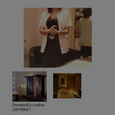
Premium
En couleur
209789927