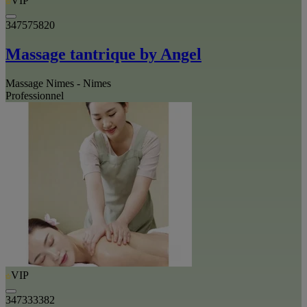
VIP
347575820
Massage tantrique by Angel
Massage Nimes - Nimes
Professionnel
VIP
347333382