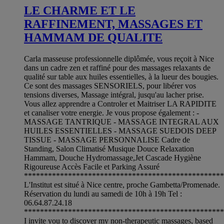
LE CHARME ET LE
RAFFINEMENT, MASSAGES ET
HAMMAM DE QUALITE
Carla masseuse professionnelle diplômée, vous reçoit à Nice
dans un cadre zen et raffiné pour des massages relaxants de
qualité sur table aux huiles essentielles, à la lueur des bougies.
Ce sont des massages SENSORIELS, pour libérer vos
tensions diverses, Massage intégral, jusqu'au lacher prise.
Vous allez apprendre a Controler et Maitriser LA RAPIDITE
et canaliser votre energie. Je vous propose également : -
MASSAGE TANTRIQUE - MASSAGE INTEGRAL AUX
HUILES ESSENTIELLES - MASSAGE SUEDOIS DEEP
TISSUE - MASSAGE PERSONNALISE Cadre de
Standing, Salon Climatisé Musique Douce Relaxation
Hammam, Douche Hydromassage,Jet Cascade Hygiène
Rigoureuse Accès Facile et Parking Assuré
**************************************************
L'Institut est situé à Nice centre, proche Gambetta/Promenade.
Réservation du lundi au samedi de 10h à 19h Tel :
06.64.87.24.18
**************************************************
I invite you to discover my non-therapeutic massages, based