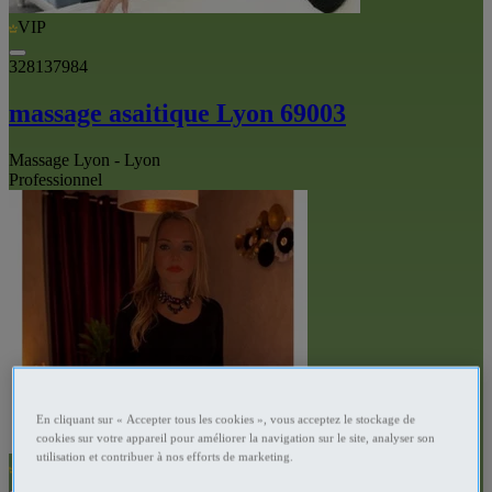
VIP
328137984
massage asaitique Lyon 69003
Massage Lyon - Lyon
Professionnel
En cliquant sur « Accepter tous les cookies », vous acceptez le stockage de
cookies sur votre appareil pour améliorer la navigation sur le site, analyser son
utilisation et contribuer à nos efforts de marketing.
VIP