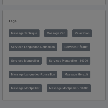
Tags
Massage Tantrique
Massage Zen
Relaxation
Services Languedoc-Roussillon
Services Hérault
Services Montpellier
Services Montpellier - 34000
Massage Languedoc-Roussillon
Massage Hérault
Massage Montpellier
Massage Montpellier - 34000