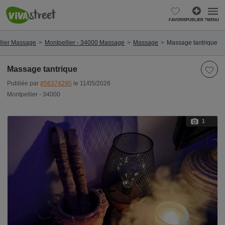
FAVORIS
PUBLIER ?
MENU
lier Massage
Montpellier - 34000 Massage
Massage
Massage tantrique
Massage tantrique
Publiée par
#56374295
le 11/05/2026
Montpellier - 34000
1