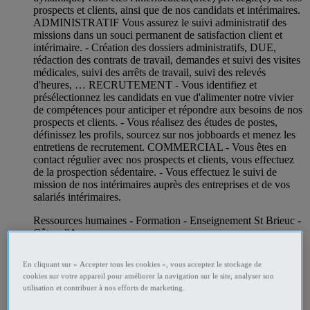
prospects et clients, ainsi que de nos candidats et intérimaires.
ADMINISTRATIF Vous assurez le suivi administratif des
missions dans un souci permanent de satisfaction client et
intérimaire. - Création des dossiers administratifs, DUE,
rédaction des contrats de travail, demandes et suivi des visites
médicales, suivi des arrêts de travail, suivi des relevés
d'heures, … RECRUTEMENT - Vous identifiez et
présélectionnez les candidats en vue d'alimenter notre vivier
de compétences pour anticiper et répondre aux besoins de nos
prospects et clients. - Vous réalisez des études de postes,
définissez les profils, sourcez sur nos jobboards et menez les
entretiens de recrutement. COMMERCIAL - Vous êtes en
contact régulier avec nos prospects et clients, vous effectuez
de la prospection sédentaire. - Vous effectuez le suivi de
mission de nos intérimaires auprès des entreprises et de vos
salariés intérimaires.
Ressources humaines - Formation - Enseignement St Brieuc -
Côtes-d'Armor
Professionnel
En cliquant sur « Accepter tous les cookies », vous acceptez le stockage de
cookies sur votre appareil pour améliorer la navigation sur le site, analyser son
utilisation et contribuer à nos efforts de marketing.