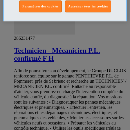
Paramètres des cookies
Autoriser tous les cookies
286231477
Technicien - Mécanicien P.L.
confirmé F H
Afin de poursuivre son développement, le Groupe DUCLOS
renforce son équipe sur le garage PENTHIEVRE P.L. de
Pommeret, près de St brieuc et recherche un TECHNICIEN /
MÉCANICIEN P.L. confirmé. Rattaché au responsable
d'atelier, vous prendrez en charge l'intervention complète du
véhicule confié, du diagnostic à la réparation. Vos missions
sont les suivantes : • Diagnostiquer les pannes mécaniques,
électriques et pneumatiques, • Effectuer l'entretien, les
réparations et les dépannages mécaniques, électriques, et
pneumatiques des véhicules, • Monter les accessoires sur les
véhicules neufs et occasions, • Préparer les véhicules au
contrôle technique, • Utiliser les outils spécifiques (réglage