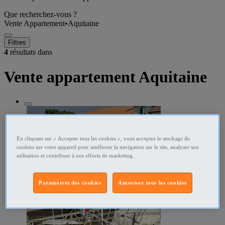
Que recherchez-vous ?
Vente Appartement
•
Aquitaine
Filtres
4
résultats dans
Vente appartement Aquitaine
En cliquant sur « Accepter tous les cookies », vous acceptez le stockage de
cookies sur votre appareil pour améliorer la navigation sur le site, analyser son
utilisation et contribuer à nos efforts de marketing.
Paramètres des cookies
Autoriser tous les cookies