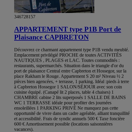
346728157
APPARTEMENT type P1B Port de
Plaisance CAPBRETON
Découvrez ce charmant appartement type P1B vendu meublé.
Emplacement privilégié PROCHE de toutes ACTIVITÉS
NAUTIQUES , PLAGES et LAC. Toutes commodités :
restaurants, supermarchés. Situation dans le triangle d'or du
port de plaisance Central entre Capbreton et Hossegor, sur la
place Rakham le Rouge. Appartement S 20 m² Niveau ½ 2
pièces bien agencées, + terrasse, 1 parking. Idéal :pieds à terre
à Capbreton Hossegor 1 SALON/SÉJOUR avec son coin
cuisine équipé. (Canapé lit 2 places, table 4 chaises) 1
CHAMBRE cabine 2 lits superposés 1 SALLE DE BAINS
WC 1 TERRASSE idéale pour profiter des journées
ensoleillées 1 PARKING PRIVÉ Ne manquez pas cette
opportunité de vivre dans un cadre agréable, alliant tranquillité
et accessibilité. Frais de syndic annuels 500 € Taxe foncière
600 € Amortissement possible (locations saisonnières
vacances).