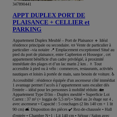
347890441
APPT DUPLEX PORT DE
PLAISANCE + CELLIER et
PARKING
Appartement Duplex Meublé – Port de Plaisance 🔹 Idéal
résidence principale ou secondaire. 📜 Vente de particulier à
particulier –via notaire 📍 Emplacement exceptionnel Situé au
pied du port de plaisance, entre Capbreton et Hossegor , cet
appartement bénéficie d'un cadre privilégié, à proximité
immédiate des plages et d’un lac marin 2 km . 🚶 Tout
accessible à pied ou à vélo : commerces, restaurants, activités
nautiques et loisirs à portée de main, sans besoin de voiture. ♿
Accessibilité : résidence équipée d'un ascenseur côté immédiat
1 avantage permet l’accès à l’appartement sans escalier dés
l'entrée – idéal pour les personnes à mobilité réduite. 🏡
Appartement Type D3m – Duplex meublé • Superficie Loi
Carrez : 37 m² (+ loggia de 5,5 m²) • Situé au 2e étage sur 4 ,
avec ascenseur • Capacité : 5 couchages (2 lits 140 cm + 1 lit
90 cm) 🛋 Disposition des pièces ✔ Rez-de-chaussée • Hall
d'entrée • Chambre N+1 : Lit 140 cm • Séjour / Salon avec