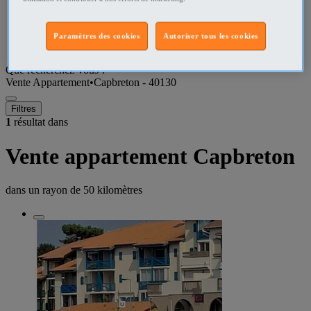
Landes Vente Appartement
Paramètres des cookies
Autoriser tous les cookies
Capbreton - 40130 Vente Appartement
Que recherchez-vous ?
Vente Appartement
•
Capbreton - 40130
Filtres
1
résultat dans
Vente appartement Capbreton
dans un rayon de
50 kilomètres