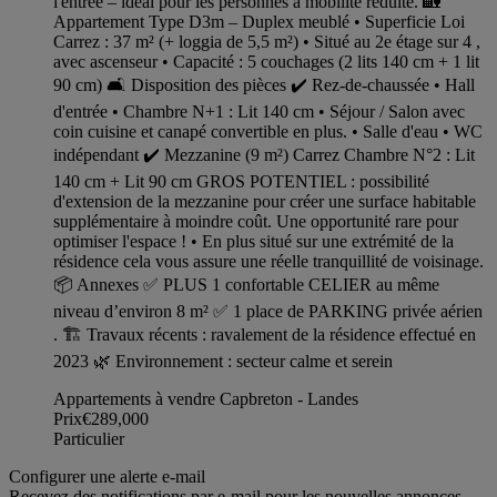
l'entrée – idéal pour les personnes à mobilité réduite. 🏡
Appartement Type D3m – Duplex meublé • Superficie Loi
Carrez : 37 m² (+ loggia de 5,5 m²) • Situé au 2e étage sur 4 ,
avec ascenseur • Capacité : 5 couchages (2 lits 140 cm + 1 lit
90 cm) 🛋 Disposition des pièces ✔ Rez-de-chaussée • Hall
d'entrée • Chambre N+1 : Lit 140 cm • Séjour / Salon avec
coin cuisine et canapé convertible en plus. • Salle d'eau • WC
indépendant ✔ Mezzanine (9 m²) Carrez Chambre N°2 : Lit
140 cm + Lit 90 cm GROS POTENTIEL : possibilité
d'extension de la mezzanine pour créer une surface habitable
supplémentaire à moindre coût. Une opportunité rare pour
optimiser l'espace ! • En plus situé sur une extrémité de la
résidence cela vous assure une réelle tranquillité de voisinage.
📦 Annexes ✅ PLUS 1 confortable CELIER au même
niveau d’environ 8 m² ✅ 1 place de PARKING privée aérien
. 🏗 Travaux récents : ravalement de la résidence effectué en
2023 🌿 Environnement : secteur calme et serein
Appartements à vendre Capbreton - Landes
Prix
€289,000
Particulier
Configurer une alerte e-mail
Recevez des notifications par e-mail pour les nouvelles annonces