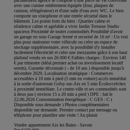
parfaitement agencé se compose d'une pièce de vie conviviale
avec une cuisine entièrement équipée (four, plaques de
cuisson, réfrigérateur) et d'une salle d'eau avec WC. Le bien
comporte un visiophone et une entrée sécurisé dans le
bâtiment. Les points forts du bien : Quartier calme et
résidence calme et agréable a vivre Jardin Terrasse Studio
spacieux Proximité de toutes commodités Possibilité d'avoir
un garage en sous Garage fermé et securisé de 16 m² : Un vrai
plus pour stationner votre véhicule ou créer un espace de
stockage supplémentaire, avec la possibilité d'y installer
facilement l'électricité et créer une mezzanine grâce à son haut
plafond vendu en sus 26 000 € Faibles charges : Environ 140
€ par trimestre (idéal premier achat ou investissement locatif
serein). Garantie décennale ( - de 10 ans ) disponible jusqu'à
décembre 2029. Localisation stratégique : Commerces
accessibles à 10 min à pied (5 min en voiture) accès immédiat
à la sortie d'autoroute Grésy-sur-Aix en 5 min Écoles/crèches
à proximité immédiate. Le centre-ville et ses commodités sont
à deux pas ( environ 15 a 20 min a pied ) DPE : fait le
22.06.2026 Consommation énergétique : C GES : C (
Disponible sous demande ) Photos complémentaires
disponible sur demande. Premier contact par message ou
téléphone pour planifier une visite ! Au plaisir
Vendre appartement Aix les Bains - Savoie