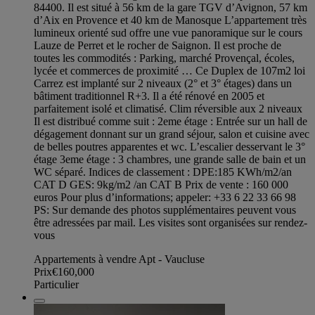
84400. Il est situé à 56 km de la gare TGV d’Avignon, 57 km
d’Aix en Provence et 40 km de Manosque L’appartement très
lumineux orienté sud offre une vue panoramique sur le cours
Lauze de Perret et le rocher de Saignon. Il est proche de
toutes les commodités : Parking, marché Provençal, écoles,
lycée et commerces de proximité … Ce Duplex de 107m2 loi
Carrez est implanté sur 2 niveaux (2° et 3° étages) dans un
bâtiment traditionnel R+3. Il a été rénové en 2005 et
parfaitement isolé et climatisé. Clim réversible aux 2 niveaux
Il est distribué comme suit : 2eme étage : Entrée sur un hall de
dégagement donnant sur un grand séjour, salon et cuisine avec
de belles poutres apparentes et wc. L’escalier desservant le 3°
étage 3eme étage : 3 chambres, une grande salle de bain et un
WC séparé. Indices de classement : DPE:185 KWh/m2/an
CAT D GES: 9kg/m2 /an CAT B Prix de vente : 160 000
euros Pour plus d’informations; appeler: +33 6 22 33 66 98
PS: Sur demande des photos supplémentaires peuvent vous
être adressées par mail. Les visites sont organisées sur rendez-
vous
Appartements à vendre Apt - Vaucluse
Prix
€160,000
Particulier