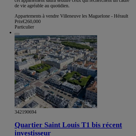
cet appartement saura séduire ceux qui recherchent un cadre
de vie agréable au quotidien.
Appartements à vendre Villeneuve les Maguelone - Hérault
Prix
€260,000
Particulier
342190694
Quartier Saint Louis T1 bis récent
investisseur