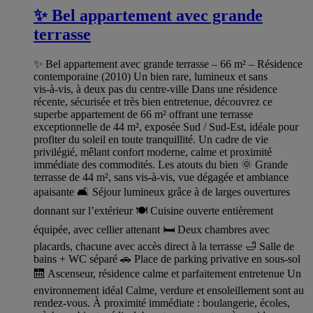
✨ Bel appartement avec grande
terrasse
✨ Bel appartement avec grande terrasse – 66 m² – Résidence
contemporaine (2010) Un bien rare, lumineux et sans
vis‑à‑vis, à deux pas du centre‑ville Dans une résidence
récente, sécurisée et très bien entretenue, découvrez ce
superbe appartement de 66 m² offrant une terrasse
exceptionnelle de 44 m², exposée Sud / Sud‑Est, idéale pour
profiter du soleil en toute tranquillité. Un cadre de vie
privilégié, mêlant confort moderne, calme et proximité
immédiate des commodités. Les atouts du bien 🌞 Grande
terrasse de 44 m², sans vis‑à‑vis, vue dégagée et ambiance
apaisante 🛋️ Séjour lumineux grâce à de larges ouvertures
donnant sur l’extérieur 🍽️ Cuisine ouverte entièrement
équipée, avec cellier attenant 🛏️ Deux chambres avec
placards, chacune avec accès direct à la terrasse 🛁 Salle de
bains + WC séparé 🚗 Place de parking privative en sous‑sol
🛗 Ascenseur, résidence calme et parfaitement entretenue Un
environnement idéal Calme, verdure et ensoleillement sont au
rendez‑vous. À proximité immédiate : boulangerie, écoles,