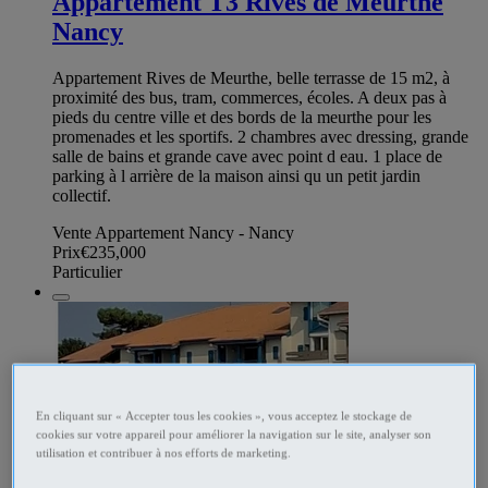
Appartement T3 Rives de Meurthe
Nancy
Appartement Rives de Meurthe, belle terrasse de 15 m2, à
proximité des bus, tram, commerces, écoles. A deux pas à
pieds du centre ville et des bords de la meurthe pour les
promenades et les sportifs. 2 chambres avec dressing, grande
salle de bains et grande cave avec point d eau. 1 place de
parking à l arrière de la maison ainsi qu un petit jardin
collectif.
Vente Appartement Nancy - Nancy
Prix
€235,000
Particulier
En cliquant sur « Accepter tous les cookies », vous acceptez le stockage de
cookies sur votre appareil pour améliorer la navigation sur le site, analyser son
utilisation et contribuer à nos efforts de marketing.