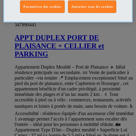
Paramètres des cookies
Autoriser tous les cookies
347890441
APPT DUPLEX PORT DE
PLAISANCE + CELLIER et
PARKING
Appartement Duplex Meublé – Port de Plaisance 🔹 Idéal
résidence principale ou secondaire. 📜 Vente de particulier à
particulier –via notaire 📍 Emplacement exceptionnel Situé au
pied du port de plaisance, entre Capbreton et Hossegor , cet
appartement bénéficie d'un cadre privilégié, à proximité
immédiate des plages et d’un lac marin 2 km . 🚶 Tout
accessible à pied ou à vélo : commerces, restaurants, activités
nautiques et loisirs à portée de main, sans besoin de voiture. ♿
Accessibilité : résidence équipée d'un ascenseur côté immédiat
1 avantage permet l’accès à l’appartement sans escalier dés
l'entrée – idéal pour les personnes à mobilité réduite. 🏡
Appartement Type D3m – Duplex meublé • Superficie Loi
Carrez : 37 m² (+ loggia de 5,5 m²) • Situé au 2e étage sur 4 ,