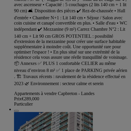
avec ascenseur • Capacité : 5 couchages (2 lits 140 cm + 1 lit
90 cm) 🛋 Disposition des pièces ✔ Rez-de-chaussée • Hall
d'entrée • Chambre N+1 : Lit 140 cm • Séjour / Salon avec
coin cuisine et canapé convertible en plus. • Salle d'eau • WC
indépendant ✔ Mezzanine (9 m²) Carrez Chambre N°2 : Lit
140 cm + Lit 90 cm GROS POTENTIEL : possibilité
d'extension de la mezzanine pour créer une surface habitable
supplémentaire à moindre coût. Une opportunité rare pour
optimiser l'espace ! • En plus situé sur une extrémité de la
résidence cela vous assure une réelle tranquillité de voisinage.
📦 Annexes ✅ PLUS 1 confortable CELIER au même
niveau d’environ 8 m² ✅ 1 place de PARKING privée aérien
. 🏗 Travaux récents : ravalement de la résidence effectué en
2023 🌿 Environnement : secteur calme et serein
Appartements à vendre Capbreton - Landes
Prix
€289,000
Particulier