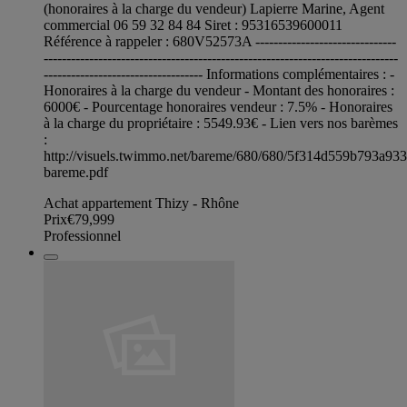
(honoraires à la charge du vendeur) Lapierre Marine, Agent
commercial 06 59 32 84 84 Siret : 95316539600011
Référence à rappeler : 680V52573A -------------------------------
------------------------------------------------------------------------------
----------------------------------- Informations complémentaires : -
Honoraires à la charge du vendeur - Montant des honoraires :
6000€ - Pourcentage honoraires vendeur : 7.5% - Honoraires
à la charge du propriétaire : 5549.93€ - Lien vers nos barèmes
:
http://visuels.twimmo.net/bareme/680/680/5f314d559b793a93
bareme.pdf
Achat appartement Thizy - Rhône
Prix
€79,999
Professionnel