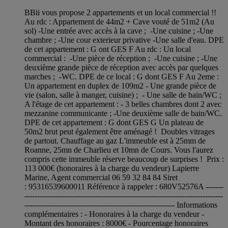
BBii vous propose 2 appartements et un local commercial !!
Au rdc : Appartement de 44m2 + Cave vouté de 51m2 (Au
sol) -Une entrée avec accès à la cave ; -Une cuisine ; -Une
chambre ; -Une cour exterieur privative -Une salle d'eau. DPE
de cet appartement : G ont GES F Au rdc : Un local
commercial : -Une pièce de réception ; -Une cuisine ; -Une
deuxième grande pièce de réception avec accès par quelques
marches ; -WC. DPE de ce local : G dont GES F Au 2eme :
Un appartement en duplex de 109m2 - Une grande pièce de
vie (salon, salle à manger, cuisine) ; - Une salle de bain/WC ;
A l'étage de cet appartement : - 3 belles chambres dont 2 avec
mezzanine communicante ; -Une deuxième salle de bain/WC.
DPE de cet appartement : G dont GES G Un plateau de
50m2 brut peut également être aménagé ! Doubles vitrages
de partout. Chauffage au gaz L'immeuble est à 25mm de
Roanne, 25mn de Charlieu et 10mn de Cours. Vous l'aurez
compris cette immeuble réserve beaucoup de surprises ! Prix :
113 000€ (honoraires à la charge du vendeur) Lapierre
Marine, Agent commercial 06 59 32 84 84 Siret
: 95316539600011 Référence à rappeler : 680V52576A -------
------------------------------------------------------------------------------
----------------------------------------------------------- Informations
complémentaires : - Honoraires à la charge du vendeur -
Montant des honoraires : 8000€ - Pourcentage honoraires