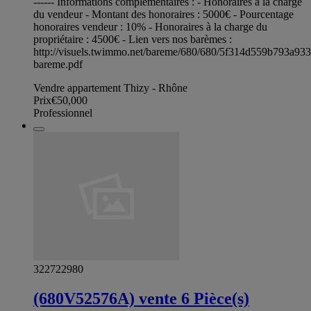
------ Informations complémentaires : - Honoraires à la charge
du vendeur - Montant des honoraires : 5000€ - Pourcentage
honoraires vendeur : 10% - Honoraires à la charge du
propriétaire : 4500€ - Lien vers nos barèmes :
http://visuels.twimmo.net/bareme/680/680/5f314d559b793a93
bareme.pdf
Vendre appartement Thizy - Rhône
Prix
€50,000
Professionnel
322722980
(680V52576A) vente 6 Pièce(s)