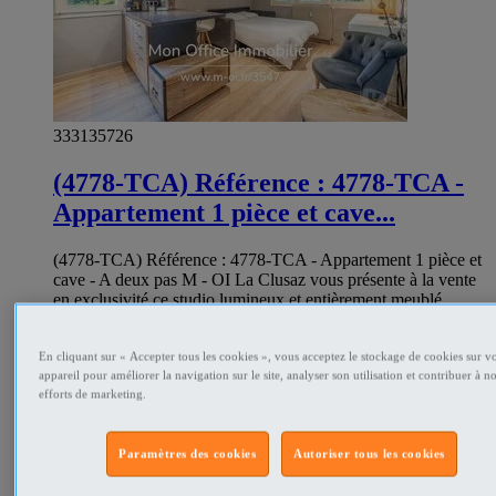
333135726
(4778-TCA) Référence : 4778-TCA -
Appartement 1 pièce et cave...
(4778-TCA) Référence : 4778-TCA - Appartement 1 pièce et
cave - A deux pas M - OI La Clusaz vous présente à la vente
en exclusivité ce studio lumineux et entièrement meublé.
L'adresse du bien, la vidéo de visite virtuelle et toutes les
informations financières sont disponibles en ligne sur le site de
Mon Office Immobilier avec la référence 3547 - TCA.
En cliquant sur « Accepter tous les cookies », vous acceptez le stockage de cookies sur vo
appareil pour améliorer la navigation sur le site, analyser son utilisation et contribuer à n
Situation et contexte : Situé route de l'école, ce studio se
efforts de marketing.
trouve à moins de 500m de marche de l'Église de La Clusaz et
des animations du village. Les amateurs de ski, de randonnée
ou de vélo apprécieront la proximité des téléskis du Crêt du
Paramètres des cookies
Autoriser tous les cookies
Merle et du Bossonnet, accessibles également en seulement 5
minutes à pied. Description intérieure : Ce studio bien agencé