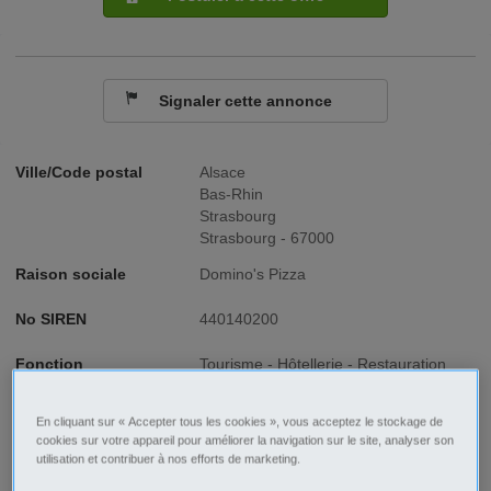
Signaler cette annonce
Ville/Code postal
Alsace
Bas-Rhin
Strasbourg
Strasbourg - 67000
Raison sociale
Domino's Pizza
No SIREN
440140200
Fonction
Tourisme - Hôtellerie - Restauration
Type de contrat
Stage-Alternance
En cliquant sur « Accepter tous les cookies », vous acceptez le stockage de
cookies sur votre appareil pour améliorer la navigation sur le site, analyser son
Type d'emploi
Temps plein
utilisation et contribuer à nos efforts de marketing.