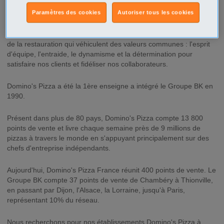
Description
Paramètres des cookies
Autoriser tous les cookies
Le Groupe BK représente aujourd'hui 8 marques dans le secteur
de la restauration qui véhiculent des valeurs communes : l'esprit
d'équipe, l'entraide, le dynamisme et la détermination pour
satisfaire nos clients et fidéliser nos collaborateurs.
Domino's Pizza a été la 1ère enseigne a intégré le Groupe BK en
1990.
Présent dans plus de 80 pays, Domino's Pizza compte 13 800
points de vente et livre chaque semaine près de 9 millions de
pizzas à travers le monde en s'appuyant principalement sur des
chefs d'entreprise indépendants.
Aujourd'hui, Domino's Pizza France réunit 400 points de vente. Le
Groupe BK compte 37 points de vente de Chambéry à Thionville,
en passant par Dijon, l'Alsace, la Lorraine, jusqu'à Paris,
représentant 10% du réseau.
Nous recherchons pour nos établissements Domino's Pizza à