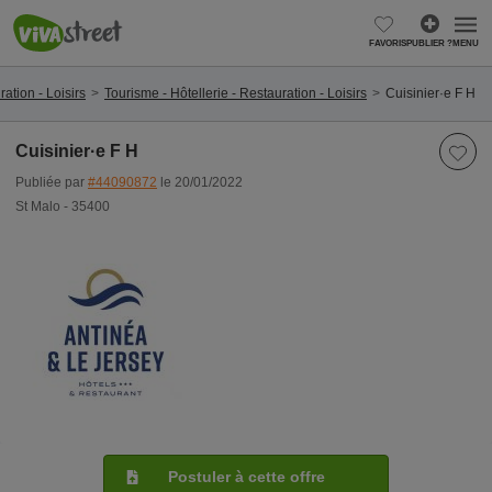
FAVORIS
PUBLIER ?
MENU
ation - Loisirs
Tourisme - Hôtellerie - Restauration - Loisirs
Cuisinier·e F H
Cuisinier·e F H
Publiée par
#44090872
le 20/01/2022
St Malo - 35400
Postuler à cette offre