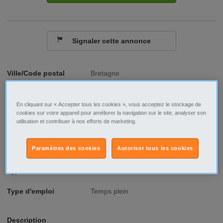
Signaler cette annonce
Ville/Code postal
Bretagne
Ille-et-Vilaine
St Malo - 35400
En cliquant sur « Accepter tous les cookies », vous acceptez le stockage de
Raison sociale
Hôtel Le Nouveau Monde
cookies sur votre appareil pour améliorer la navigation sur le site, analyser son
utilisation et contribuer à nos efforts de marketing.
No SIREN
509296588
Paramètres des cookies
Autoriser tous les cookies
Fonction
Tourisme - Hôtellerie - Restauration
Type de contrat
CDI
Type d'emploi
Temps plein
Description